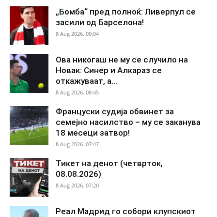
„Бомба“ пред полноќ: Ливерпул се
засили од Барселона!
8 Aug 2026. 09:04
Ова никогаш не му се случило на
Новак: Синер и Алкараз се
откажуваат, а...
8 Aug 2026. 08:45
Француски судија обвинет за
семејно насилство – му се заканува
18 месеци затвор!
8 Aug 2026. 07:47
Тикет на денот (четврток,
08.08.2026)
8 Aug 2026. 07:20
Реал Мадрид го собори клупскиот