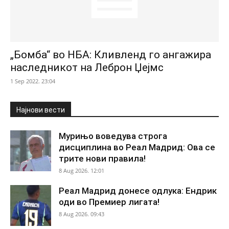
„Бомба“ во НБА: Кливленд го ангажира
наследникот на Леброн Џејмс
1 Sep 2022. 23:04
Најнови вести
Мурињо воведува строга
дисциплина во Реал Мадрид: Ова се
трите нови правила!
8 Aug 2026. 12:01
Реал Мадрид донесе одлука: Ендрик
оди во Премиер лигата!
8 Aug 2026. 09:43