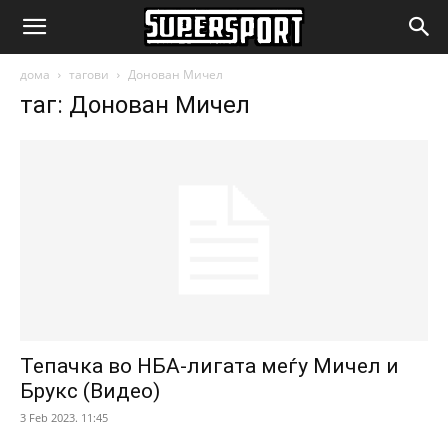
SuperSport.mk
дома
тагови
Донован Мичел
таг: Донован Мичел
Тепачка во НБА-лигата меѓу Мичел и
Брукс (Видео)
3 Feb 2023. 11:45