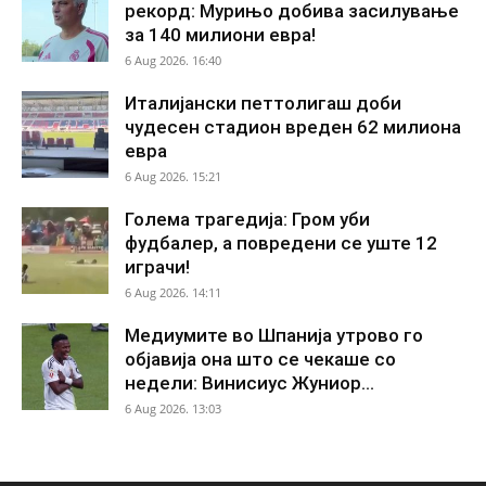
рекорд: Мурињо добива засилување
за 140 милиони евра!
6 Aug 2026. 16:40
Италијански петтолигаш доби
чудесен стадион вреден 62 милиона
евра
6 Aug 2026. 15:21
Голема трагедија: Гром уби
фудбалер, а повредени се уште 12
играчи!
6 Aug 2026. 14:11
Медиумите во Шпанија утрово го
објавија она што се чекаше со
недели: Винисиус Жуниор...
6 Aug 2026. 13:03