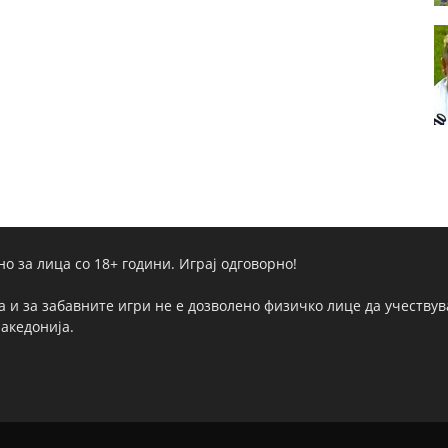
но за лица со 18+ години. Играј одговорно!
а и за забавните игри не е дозволено физичко лице да учествува
Македонија.