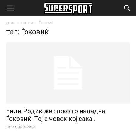
SuperSport.mk
дома
тагови
Ѓоковиќ
таг: Ѓоковиќ
Енди Родик жестоко го нападна
Ѓоковиќ: Тој е човек кој сака...
10 Sep 2020. 20:42