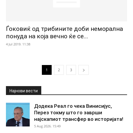
Ѓоковиќ од трибините доби неморална
понуда на која вечно ќе се...
4 Jul 2019. 11:38
1
2
3
Најнови вести
Додека Реал го чека Винисијус,
Перез токму што го заврши
најскапиот трансфер во историјата!
5 Aug 2026. 15:49