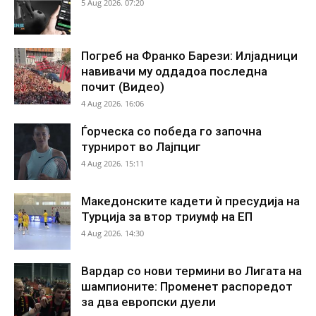
5 Aug 2026. 07:20
Погреб на Франко Барези: Илјадници
навивачи му оддадоа последна
почит (Видео)
4 Aug 2026. 16:06
Ѓорческа со победа го започна
турнирот во Лајпциг
4 Aug 2026. 15:11
Македонските кадети ѝ пресудија на
Турција за втор триумф на ЕП
4 Aug 2026. 14:30
Вардар со нови термини во Лигата на
шампионите: Променет распоредот
за два европски дуели