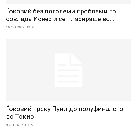
Ѓоковиќ без поголеми проблеми го
совлада Иснер и се пласираше во...
10 Oct 2019. 12:01
Ѓоковиќ преку Пуил до полуфиналето
во Токио
4 Oct 2019. 12:18