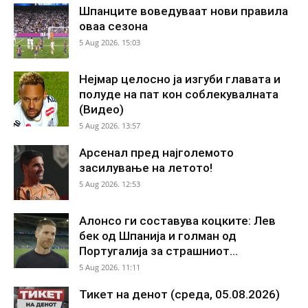
Шпанците воведуваат нови правила
оваа сезона
5 Aug 2026. 15:03
Нејмар целосно ја изгуби главата и
полуде на пат кон соблекувалната
(Видео)
5 Aug 2026. 13:57
Арсенал пред најголемото
засилување на летото!
5 Aug 2026. 12:53
Алонсо ги составува коцките: Лев
бек од Шпанија и голман од
Португалија за страшниот...
5 Aug 2026. 11:11
Тикет на денот (среда, 05.08.2026)