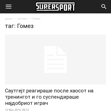
SuperSport.mk
дома
тагови
Гомез
таг: Гомез
Саутгејт реагираше после хаосот на
тренингот и го суспендираше
најдобриот играч
12 Nov 2019. 09:12