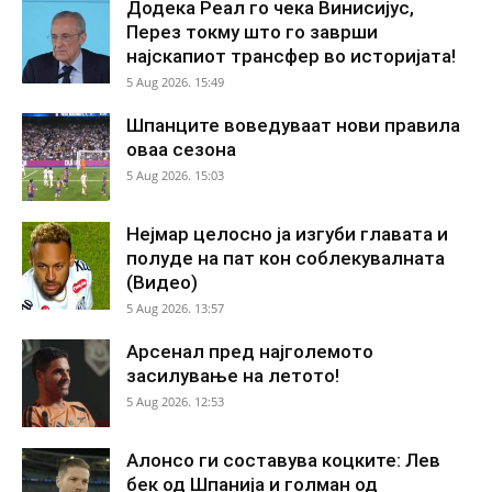
Додека Реал го чека Винисијус,
Перез токму што го заврши
најскапиот трансфер во историјата!
5 Aug 2026. 15:49
Шпанците воведуваат нови правила
оваа сезона
5 Aug 2026. 15:03
Нејмар целосно ја изгуби главата и
полуде на пат кон соблекувалната
(Видео)
5 Aug 2026. 13:57
Арсенал пред најголемото
засилување на летото!
5 Aug 2026. 12:53
Алонсо ги составува коцките: Лев
бек од Шпанија и голман од