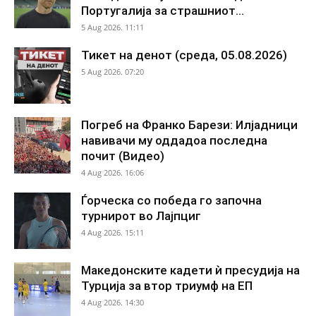
Португалија за страшниот...
5 Aug 2026. 11:11
Тикет на денот (среда, 05.08.2026)
5 Aug 2026. 07:20
Погреб на Франко Барези: Илјадници
навивачи му оддадоа последна
почит (Видео)
4 Aug 2026. 16:06
Ѓорческа со победа го започна
турнирот во Лајпциг
4 Aug 2026. 15:11
Македонските кадети ѝ пресудија на
Турција за втор триумф на ЕП
4 Aug 2026. 14:30