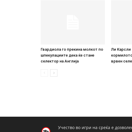
Гвардиола го прекина молкот по
Ли Карсли 
шпекулациите дека ќе стане
кормилото:
селектор на Англија
врвен селе
Учество во игри на среќа е дозволе