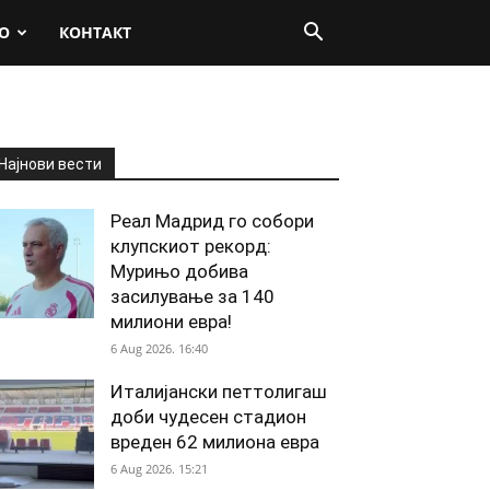
О
КОНТАКТ
Најнови вести
Реал Мадрид го собори
клупскиот рекорд:
Мурињо добива
засилување за 140
милиони евра!
6 Aug 2026. 16:40
Италијански петтолигаш
доби чудесен стадион
вреден 62 милиона евра
6 Aug 2026. 15:21