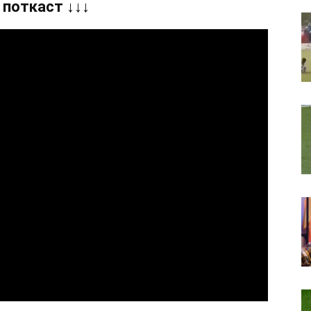
 поткаст ↓↓↓