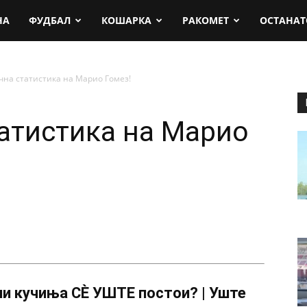
rt.mk
НА
ФУДБАЛ
КОШАРКА
РАКОМЕТ
ОСТАНАТ
на статистика на Марио Гомез!
атистика на Марио
и кучиња СÈ УШТЕ постои? | Уште