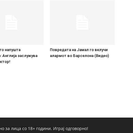
го напушта
Повредата на Јамал го вклучи
 Англија заслужува
алармот во Барселона (Видео)
ктор!
но за лица со 18+ години. Играј одговорно!