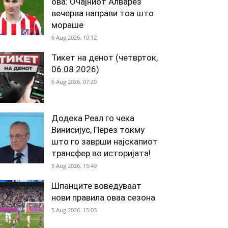
ова: Очајниот Алварез
вечерва направи тоа што
мораше
6 Aug 2026. 10:12
Тикет на денот (четврток,
06.08.2026)
6 Aug 2026. 07:20
Додека Реал го чека
Винисијус, Перез токму
што го заврши најскапиот
трансфер во историјата!
5 Aug 2026. 15:49
Шпанците воведуваат
нови правила оваа сезона
5 Aug 2026. 15:03