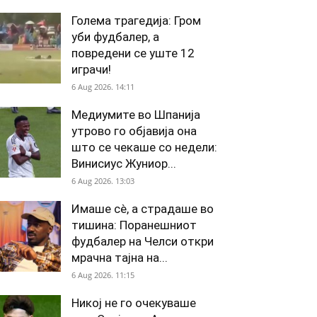
Голема трагедија: Гром
уби фудбалер, а
повредени се уште 12
играчи!
6 Aug 2026. 14:11
Медиумите во Шпанија
утрово го објавија она
што се чекаше со недели:
Винисиус Жуниор...
6 Aug 2026. 13:03
Имаше сè, а страдаше во
тишина: Поранешниот
фудбалер на Челси откри
мрачна тајна на...
6 Aug 2026. 11:15
Никој не го очекуваше