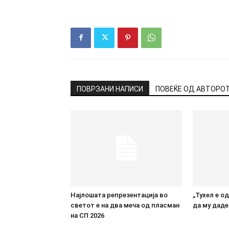
ПОВРЗАНИ НАПИСИ
ПОВЕЌЕ ОД АВТОРО
Најлошата репрезентација во
„Тухел е о
светот е на два меча од пласман
да му даде
на СП 2026