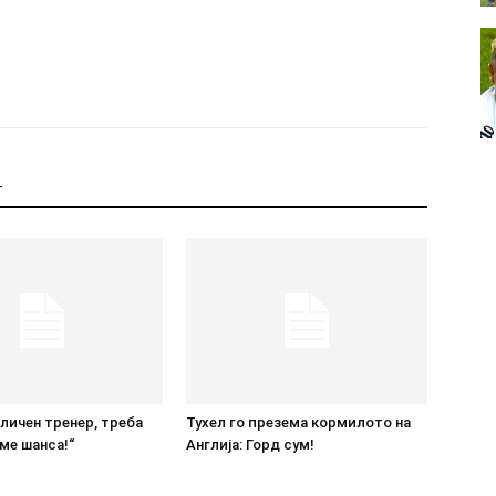
Т
дличен тренер, треба
Тухел го презема кормилото на
ме шанса!“
Англија: Горд сум!