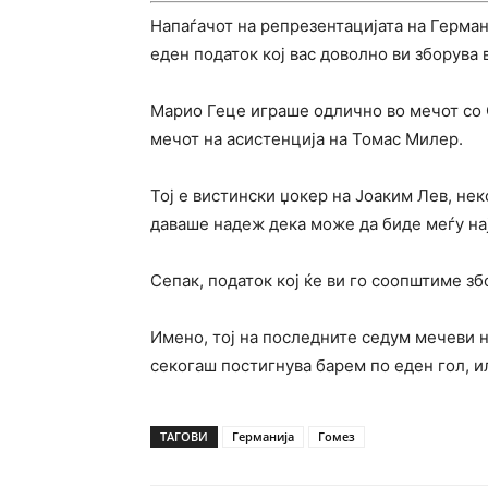
Напаѓачот на репрезентацијата на Герман
еден податок кој вас доволно ви зборува 
Марио Геце играше одлично во мечот со 
мечот на асистенција на Томас Милер.
Тој е вистински џокер на Јоаким Лев, нек
даваше надеж дека може да биде меѓу на
Сепак, податок кој ќе ви го соопштиме з
Имено, тој на последните седум мечеви н
секогаш постигнува барем по еден гол, ил
ТАГОВИ
Германија
Гомез