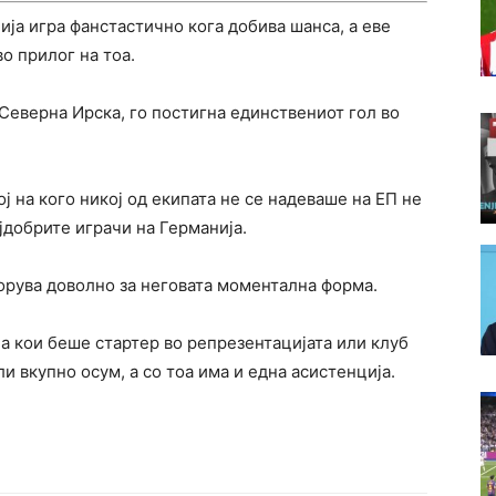
ија игра фанстастично кога добива шанса, а еве
во прилог на тоа.
Северна Ирска, го постигна единствениот гол во
ој на кого никој од екипата не се надеваше на ЕП не
јдобрите играчи на Германија.
борува доволно за неговата моментална форма.
а кои беше стартер во репрезентацијата или клуб
и вкупно осум, а со тоа има и една асистенција.