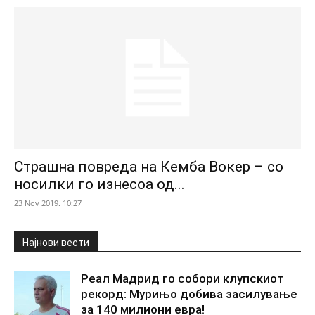
Страшна повреда на Кемба Вокер – со
носилки го изнесоа од...
23 Nov 2019. 10:27
Најнови вести
Реал Мадрид го собори клупскиот
рекорд: Мурињо добива засилување
за 140 милиони евра!