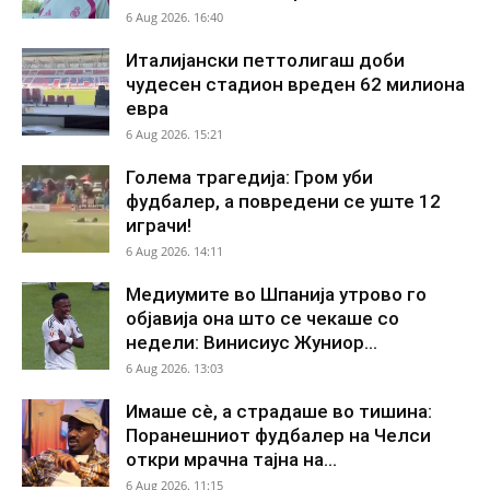
6 Aug 2026. 16:40
Италијански петтолигаш доби
чудесен стадион вреден 62 милиона
евра
6 Aug 2026. 15:21
Голема трагедија: Гром уби
фудбалер, а повредени се уште 12
играчи!
6 Aug 2026. 14:11
Медиумите во Шпанија утрово го
објавија она што се чекаше со
недели: Винисиус Жуниор...
6 Aug 2026. 13:03
Имаше сè, а страдаше во тишина:
Поранешниот фудбалер на Челси
откри мрачна тајна на...
6 Aug 2026. 11:15