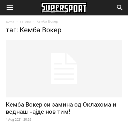
SuperSport.mk
дома
тагови
Кемба Вокер
таг: Кемба Вокер
Кемба Вокер си замина од Оклахома и
веднаш најде нов тим!
4 Aug 2021. 20:55