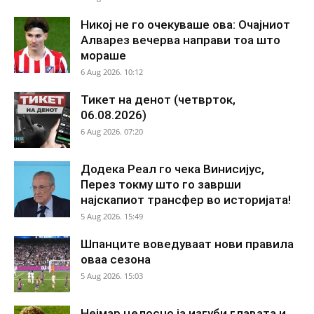
Никој не го очекуваше ова: Очајниот
Алварез вечерва направи тоа што
мораше
6 Aug 2026. 10:12
Тикет на денот (четврток,
06.08.2026)
6 Aug 2026. 07:20
Додека Реал го чека Винисијус,
Перез токму што го заврши
најскапиот трансфер во историјата!
5 Aug 2026. 15:49
Шпанците воведуваат нови правила
оваа сезона
5 Aug 2026. 15:03
Нејмар целосно ја изгуби главата и