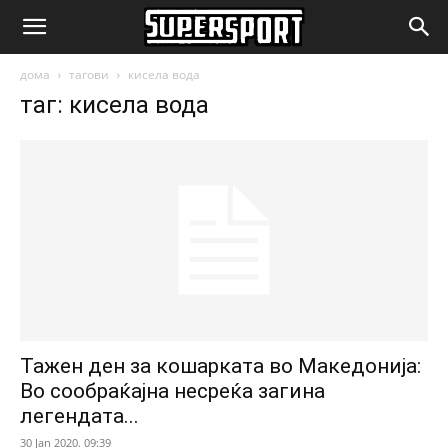
SuperSport.mk
дома
тагови
кисела вода
таг: кисела вода
Тажен ден за кошарката во Македонија:
Во сообраќајна несреќа загина
легендата...
30 Jan 2020. 09:39