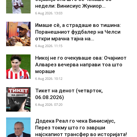
недели: Винисиус Жуниор...
6 Aug 2026. 13:03
Имаше сè, а страдаше во тишина:
Поранешниот фудбалер на Челси
откри мрачна тајна на...
6 Aug 2026. 11:15
Никој не го очекуваше ова: Очајниот
Алварез вечерва направи тоа што
мораше
6 Aug 2026. 10:12
Тикет на денот (четврток,
06.08.2026)
6 Aug 2026. 07:20
Додека Реал го чека Винисијус,
Перез токму што го заврши
најскапиот трансфер во историјата!