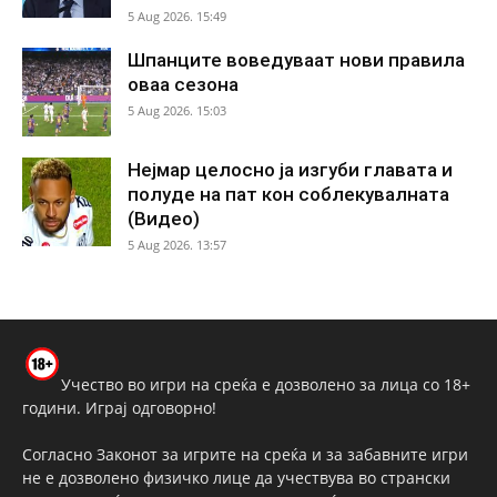
5 Aug 2026. 15:49
Шпанците воведуваат нови правила
оваа сезона
5 Aug 2026. 15:03
Нејмар целосно ја изгуби главата и
полуде на пат кон соблекувалната
(Видео)
5 Aug 2026. 13:57
Учество во игри на среќа е дозволено за лица со 18+
години. Играј одговорно!
Согласно Законот за игрите на среќа и за забавните игри
не е дозволено физичко лице да учествува во странски