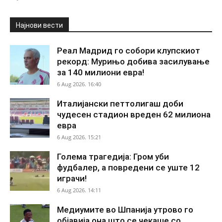
Најнови вести
Реал Мадрид го собори клупскиот
рекорд: Мурињо добива засилување
за 140 милиони евра!
6 Aug 2026. 16:40
Италијански петтолигаш доби
чудесен стадион вреден 62 милиона
евра
6 Aug 2026. 15:21
Голема трагедија: Гром уби
фудбалер, а повредени се уште 12
играчи!
6 Aug 2026. 14:11
Медиумите во Шпанија утрово го
објавија она што се чекаше со