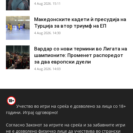
4 Aug 2026. 15:11
Македонските кадети ѝ пресудија на
Турција за втор триумф на ЕП
4 Aug 2026. 14:30
Вардар со нови термини во Лигата на
шампионите: Променет распоредот
за два европски дуели
4 Aug 2026. 14:03
Учество во игри на среќа е дозволено за лица со 18+
години. Играј одговорно!
Согласно Законот за игрите на среќа и за забавните игри
не е дозволено физичко лице да учествува во странски