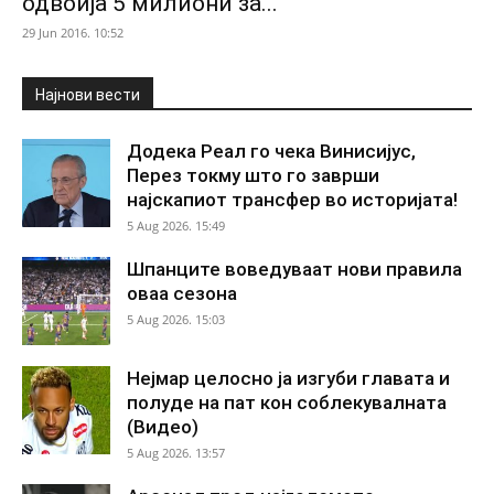
одвоија 5 милиони за...
29 Jun 2016. 10:52
Најнови вести
Додека Реал го чека Винисијус,
Перез токму што го заврши
најскапиот трансфер во историјата!
5 Aug 2026. 15:49
Шпанците воведуваат нови правила
оваа сезона
5 Aug 2026. 15:03
Нејмар целосно ја изгуби главата и
полуде на пат кон соблекувалната
(Видео)
5 Aug 2026. 13:57