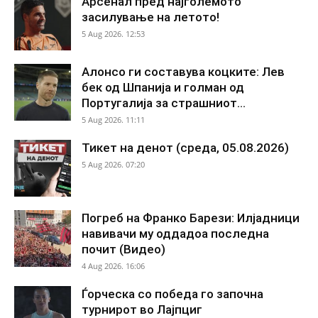
Арсенал пред најголемото
засилување на летото!
5 Aug 2026. 12:53
Алонсо ги составува коцките: Лев
бек од Шпанија и голман од
Португалија за страшниот...
5 Aug 2026. 11:11
Тикет на денот (среда, 05.08.2026)
5 Aug 2026. 07:20
Погреб на Франко Барези: Илјадници
навивачи му оддадоа последна
почит (Видео)
4 Aug 2026. 16:06
Ѓорческа со победа го започна
турнирот во Лајпциг