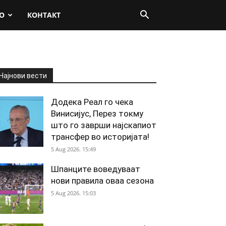
О
КОНТАКТ
Најнови вести
Додека Реал го чека
Винисијус, Перез токму
што го заврши најскапиот
трансфер во историјата!
5 Aug 2026. 15:49
Шпанците воведуваат
нови правила оваа сезона
5 Aug 2026. 15:03