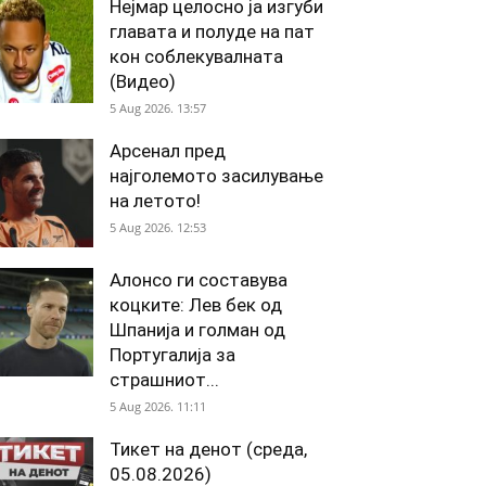
Нејмар целосно ја изгуби
главата и полуде на пат
кон соблекувалната
(Видео)
5 Aug 2026. 13:57
Арсенал пред
најголемото засилување
на летото!
5 Aug 2026. 12:53
Алонсо ги составува
коцките: Лев бек од
Шпанија и голман од
Португалија за
страшниот...
5 Aug 2026. 11:11
Тикет на денот (среда,
05.08.2026)