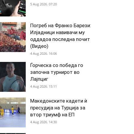
5 Aug 2026. 07:20
Погреб на Франко Барези:
Илјадници навивачи му
оддадоа последна почит
(Видео)
4 Aug 2026. 16:06
Ѓорческа со победа го
започна турнирот во
Лајпциг
4 Aug 2026. 15:11
Македонските кадети ѝ
пресудија на Турција за
втор триумф на ЕП
4 Aug 2026. 14:30