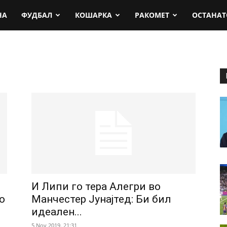
rt.mk
НА
ФУДБАЛ
КОШАРКА
РАКОМЕТ
ОСТАНАТ
е
И Липи го тера Алегри во
о
Манчестер Јунајтед: Би бил
идеален...
5 Nov 2019. 21:31