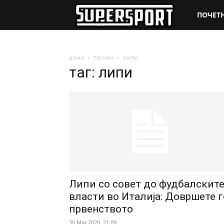
SuperSpo
ПОЧЕТ
дома
тагови
липи
таг: липи
Липи со совет до фудбалскит
власти во Италија: Довршете г
првенството
30 Mar 2020. 21:09