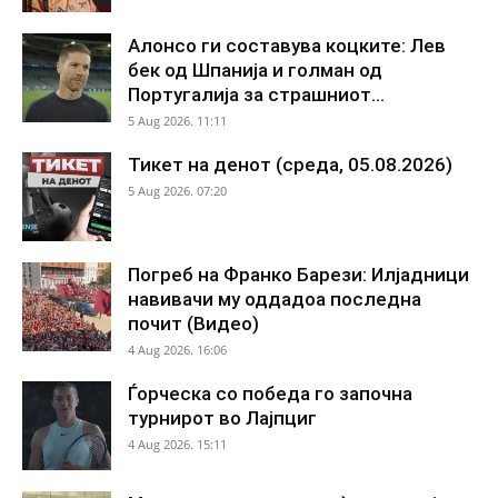
Алонсо ги составува коцките: Лев
бек од Шпанија и голман од
Португалија за страшниот...
5 Aug 2026. 11:11
Тикет на денот (среда, 05.08.2026)
5 Aug 2026. 07:20
Погреб на Франко Барези: Илјадници
навивачи му оддадоа последна
почит (Видео)
4 Aug 2026. 16:06
Ѓорческа со победа го започна
турнирот во Лајпциг
4 Aug 2026. 15:11