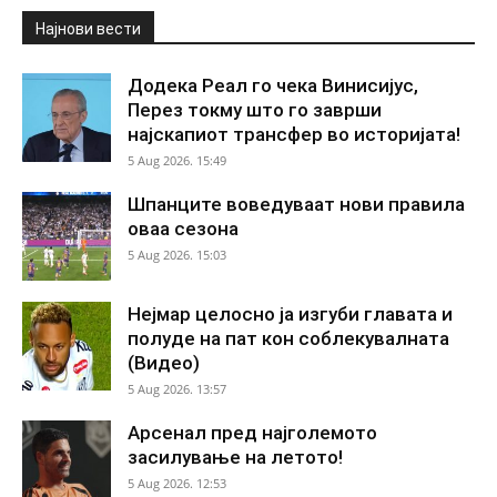
Најнови вести
Додека Реал го чека Винисијус,
Перез токму што го заврши
најскапиот трансфер во историјата!
5 Aug 2026. 15:49
Шпанците воведуваат нови правила
оваа сезона
5 Aug 2026. 15:03
Нејмар целосно ја изгуби главата и
полуде на пат кон соблекувалната
(Видео)
5 Aug 2026. 13:57
Арсенал пред најголемото
засилување на летото!
5 Aug 2026. 12:53