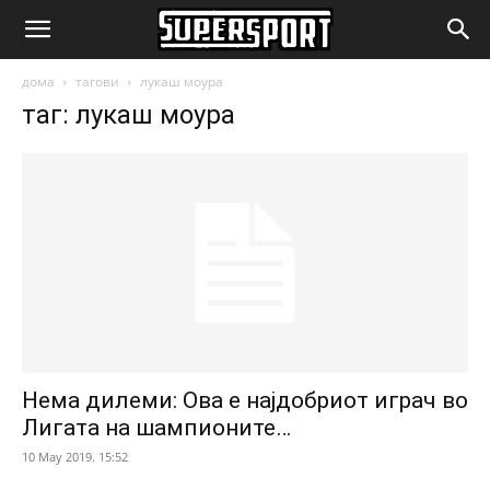
SuperSport.mk
дома
тагови
лукаш моура
таг: лукаш моура
Нема дилеми: Ова е најдобриот играч во
Лигата на шампионите…
10 May 2019. 15:52