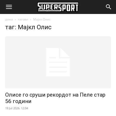
SuperSport.mk
дома
тагови
Мајкл Олис
таг: Мајкл Олис
Олисе го сруши рекордот на Пеле стар
56 години
19 Jul 2026. 12:04