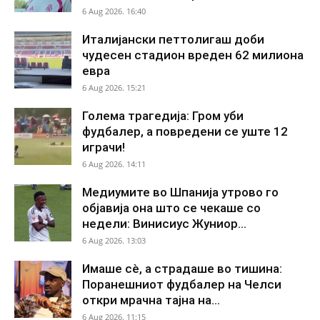
6 Aug 2026. 16:40
Италијански петтолигаш доби
чудесен стадион вреден 62 милиона
евра
6 Aug 2026. 15:21
Голема трагедија: Гром уби
фудбалер, а повредени се уште 12
играчи!
6 Aug 2026. 14:11
Медиумите во Шпанија утрово го
објавија она што се чекаше со
недели: Винисиус Жуниор...
6 Aug 2026. 13:03
Имаше сè, а страдаше во тишина:
Поранешниот фудбалер на Челси
откри мрачна тајна на...
6 Aug 2026. 11:15