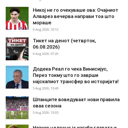
Никој не го очекуваше ова: Очајниот
Алварез вечерва направи тоа што
мораше
6 Aug 2026. 10:12
Тикет на денот (четврток,
06.08.2026)
6 Aug 2026. 07:20
Додека Реал го чека Винисијус,
Перез токму што го заврши
најскапиот трансфер во историјата!
5 Aug 2026. 15:49
Шпанците воведуваат нови правила
оваа сезона
5 Aug 2026. 15:03
Нејмар целосно ја изгуби главата и