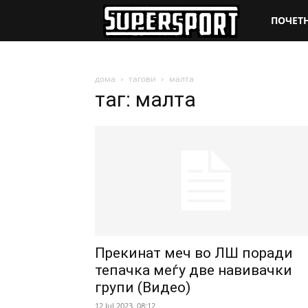
SuperSpo
ПОЧЕТ
дома
тагови
малта
таг: малта
Прекинат меч во ЛШ поради
тепачка меѓу две навивачки
групи (Видео)
12 Jul 2023. 08:12