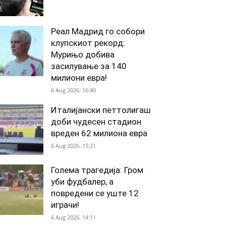
Реал Мадрид го собори
клупскиот рекорд:
Мурињо добива
засилување за 140
милиони евра!
6 Aug 2026. 16:40
Италијански петтолигаш
доби чудесен стадион
вреден 62 милиона евра
6 Aug 2026. 15:21
Голема трагедија: Гром
уби фудбалер, а
повредени се уште 12
играчи!
6 Aug 2026. 14:11