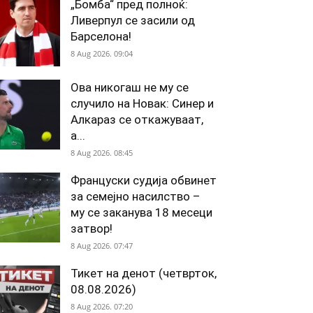
„Бомба“ пред полноќ:
Ливерпул се засили од
Барселона!
8 Aug 2026. 09:04
Ова никогаш не му се
случило на Новак: Синер и
Алкараз се откажуваат,
а...
8 Aug 2026. 08:45
Француски судија обвинет
за семејно насилство –
му се заканува 18 месеци
затвор!
8 Aug 2026. 07:47
Тикет на денот (четврток,
08.08.2026)
8 Aug 2026. 07:20