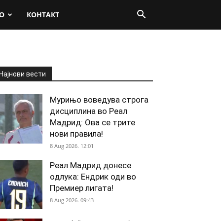
О
КОНТАКТ
Најнови вести
Мурињо воведува строга
дисциплина во Реал
Мадрид: Ова се трите
нови правила!
8 Aug 2026. 12:01
Реал Мадрид донесе
одлука: Ендрик оди во
Премиер лигата!
8 Aug 2026. 09:43