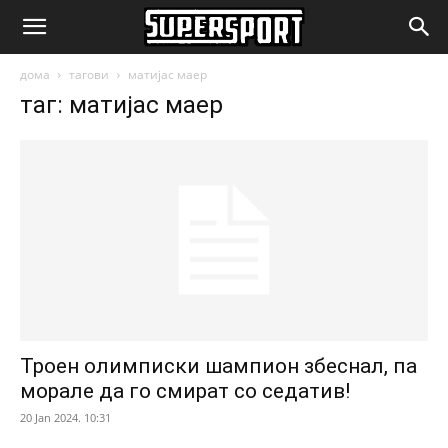
SuperSport.mk
дома
тагови
матијас маер
таг: матијас маер
Троен олимписки шампион збеснал, па
морале да го смират со седатив!
20 Jan 2024. 10:31