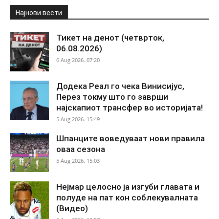
Најнови вести
Тикет на денот (четврток,
06.08.2026)
6 Aug 2026. 07:20
Додека Реал го чека Винисијус,
Перез токму што го заврши
најскапиот трансфер во историјата!
5 Aug 2026. 15:49
Шпанците воведуваат нови правила
оваа сезона
5 Aug 2026. 15:03
Нејмар целосно ја изгуби главата и
полуде на пат кон соблекувалната
(Видео)