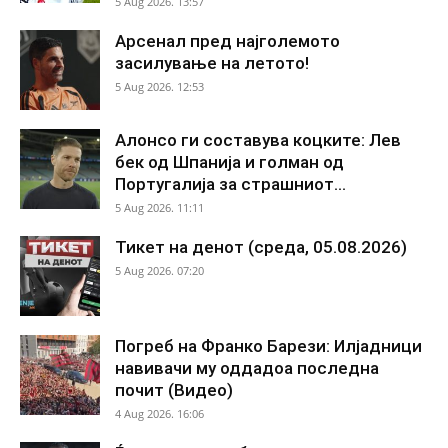
5 Aug 2026. 13:57
Арсенал пред најголемото
засилување на летото!
5 Aug 2026. 12:53
Алонсо ги составува коцките: Лев
бек од Шпанија и голман од
Португалија за страшниот...
5 Aug 2026. 11:11
Тикет на денот (среда, 05.08.2026)
5 Aug 2026. 07:20
Погреб на Франко Барези: Илјадници
навивачи му оддадоа последна
почит (Видео)
4 Aug 2026. 16:06