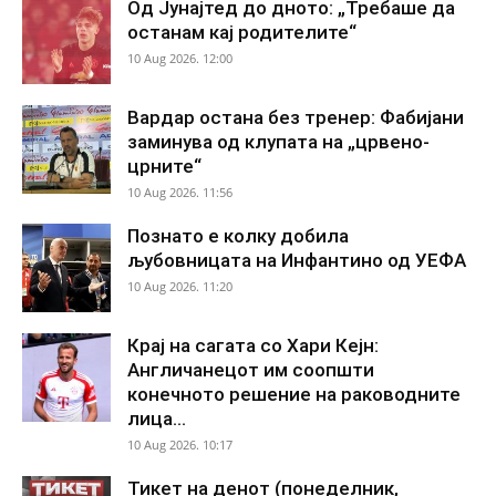
Од Јунајтед до дното: „Требаше да
останам кај родителите“
10 Aug 2026. 12:00
Вардар остана без тренер: Фабијани
заминува од клупата на „црвено-
црните“
10 Aug 2026. 11:56
Познато е колку добила
љубовницата на Инфантино од УЕФА
10 Aug 2026. 11:20
Крај на сагата со Хари Кејн:
Англичанецот им соопшти
конечното решение на раководните
лица...
10 Aug 2026. 10:17
Тикет на денот (понеделник,