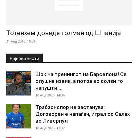
Тотенхем доведе голман од Шпанија
31 Aug 2016. 19:31
Најнови вести
Шок на тренингот на Барселона! Се
слушна извик, а потоа во солзи го
напушти...
10 Aug 2026. 14:36
Трабзонспор не застанува:
Договорен е напаѓач, играл со Салах
во Ливерпул
10 Aug 2026. 13:37