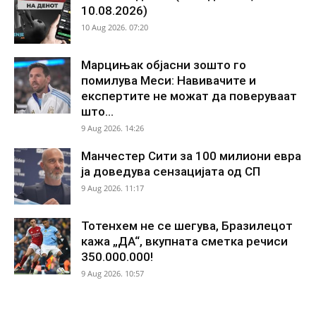
10.08.2026)
10 Aug 2026. 07:20
Марцињак објасни зошто го
помилува Меси: Навивачите и
експертите не можат да поверуваат
што...
9 Aug 2026. 14:26
Манчестер Сити за 100 милиони евра
ја доведува сензацијата од СП
9 Aug 2026. 11:17
Тотенхем не се шегува, Бразилецот
кажа „ДА“, вкупната сметка речиси
350.000.000!
9 Aug 2026. 10:57