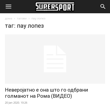
SuperSport.mk
дома
тагови
пау лопез
таг: пау лопез
Неверојатно е она што го одбрани
голманот на Рома (ВИДЕО)
20 Jan 2020. 10:26