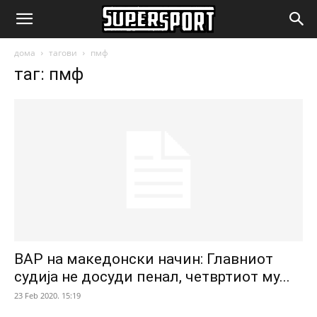
SuperSport.mk
дома
тагови
пмф
таг: пмф
ВАР на македонски начин: Главниот
судија не досуди пенал, четвртиот му...
23 Feb 2020. 15:19