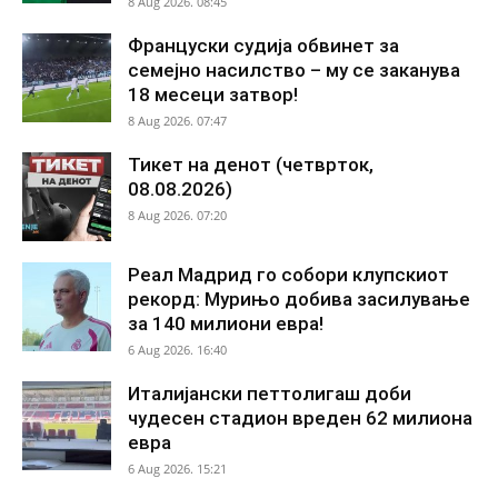
8 Aug 2026. 08:45
Француски судија обвинет за
семејно насилство – му се заканува
18 месеци затвор!
8 Aug 2026. 07:47
Тикет на денот (четврток,
08.08.2026)
8 Aug 2026. 07:20
Реал Мадрид го собори клупскиот
рекорд: Мурињо добива засилување
за 140 милиони евра!
6 Aug 2026. 16:40
Италијански петтолигаш доби
чудесен стадион вреден 62 милиона
евра
6 Aug 2026. 15:21