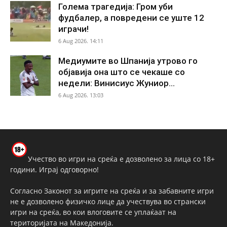
Голема трагедија: Гром уби
фудбалер, а повредени се уште 12
играчи!
6 Aug 2026. 14:11
Медиумите во Шпанија утрово го
објавија она што се чекаше со
недели: Винисиус Жуниор...
6 Aug 2026. 13:03
Учество во игри на среќа е дозволено за лица со 18+
години. Играј одговорно!
Согласно Законот за игрите на среќа и за забавните игри
не е дозволено физичко лице да учествува во странски
игри на среќа, во кои влоговите се уплаќаат на
територијата на Македонија.