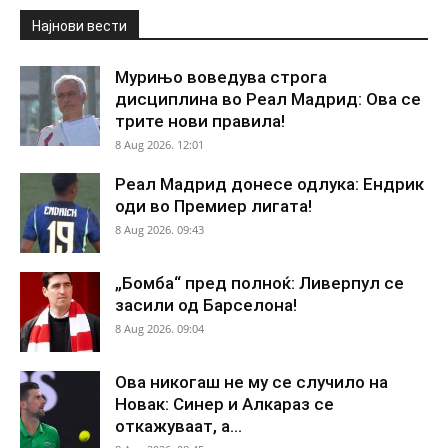
Најнови вести
Мурињо воведува строга
дисциплина во Реал Мадрид: Ова се
трите нови правила!
8 Aug 2026. 12:01
Реал Мадрид донесе одлука: Ендрик
оди во Премиер лигата!
8 Aug 2026. 09:43
„Бомба“ пред полноќ: Ливерпул се
засили од Барселона!
8 Aug 2026. 09:04
Ова никогаш не му се случило на
Новак: Синер и Алкараз се
откажуваат, а...