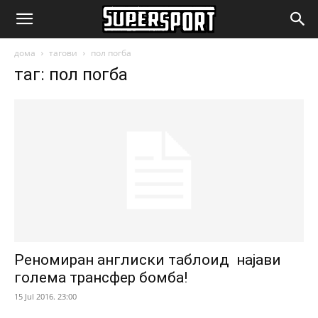
SuperSport.mk
дома
тагови
пол погба
таг: пол погба
Реномиран англиски таблоид најави
голема трансфер бомба!
15 Jul 2016. 23:00