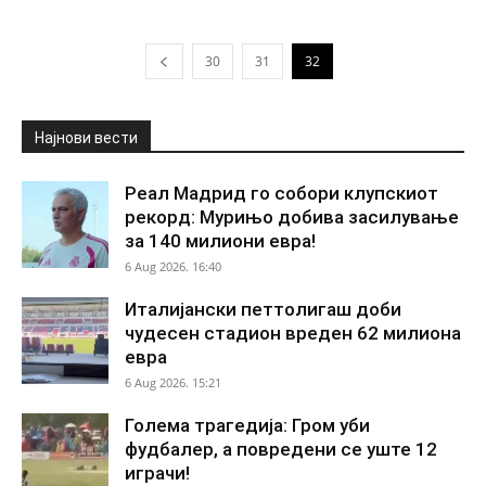
30
31
32
Најнови вести
Реал Мадрид го собори клупскиот
рекорд: Мурињо добива засилување
за 140 милиони евра!
6 Aug 2026. 16:40
Италијански петтолигаш доби
чудесен стадион вреден 62 милиона
евра
6 Aug 2026. 15:21
Голема трагедија: Гром уби
фудбалер, а повредени се уште 12
играчи!