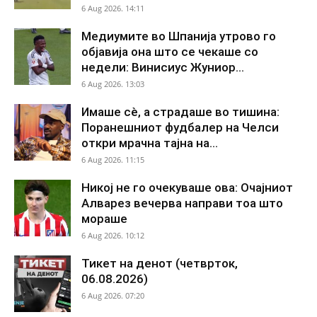
6 Aug 2026. 14:11
Медиумите во Шпанија утрово го
објавија она што се чекаше со
недели: Винисиус Жуниор...
6 Aug 2026. 13:03
Имаше сè, а страдаше во тишина:
Поранешниот фудбалер на Челси
откри мрачна тајна на...
6 Aug 2026. 11:15
Никој не го очекуваше ова: Очајниот
Алварез вечерва направи тоа што
мораше
6 Aug 2026. 10:12
Тикет на денот (четврток,
06.08.2026)
6 Aug 2026. 07:20