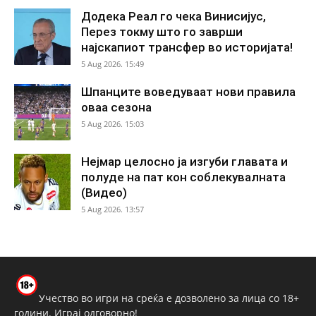
Додека Реал го чека Винисијус,
Перез токму што го заврши
најскапиот трансфер во историјата!
5 Aug 2026. 15:49
Шпанците воведуваат нови правила
оваа сезона
5 Aug 2026. 15:03
Нејмар целосно ја изгуби главата и
полуде на пат кон соблекувалната
(Видео)
5 Aug 2026. 13:57
Учество во игри на среќа е дозволено за лица со 18+
години. Играј одговорно!