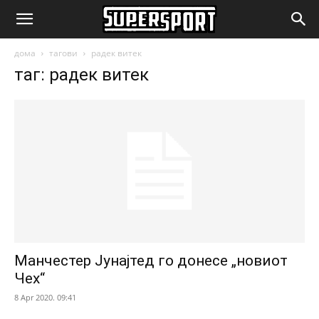
SuperSport.mk
дома
тагови
радек витек
таг: радек витек
Манчестер Јунајтед го донесе „новиот
Чех“
8 Apr 2020. 09:41