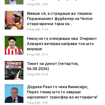
6 Aug 2026. 13:03
Имаше сè, а страдаше во тишина:
Поранешниот фудбалер на Челси
откри мрачна тајна на...
6 Aug 2026. 11:15
Никој не го очекуваше ова: Очајниот
Алварез вечерва направи тоа што
мораше
6 Aug 2026. 10:12
Тикет на денот (четврток,
06.08.2026)
6 Aug 2026. 07:20
Додека Реал го чека Винисијус,
Перез токму што го заврши
најскапиот трансфер во историјата!
5 Aug 2026. 15:49