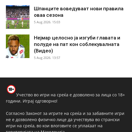
Шпанците воведуваат нови правила
оваа сезона
5 Aug 2026. 15:03
Нејмар целосно ја изгуби главата и
полуде на пат кон соблекувалната
(Видео)
5 Aug 2026. 13:57
Учество во игри на среќа е дозволено за лица со 18+
години. Играј одговорно!
Согласно Законот за игрите на среќа и за забавните игри
не е дозволено физичко лице да учествува во странски
игри на среќа, во кои влоговите се уплаќаат на
територијата на Македонија.