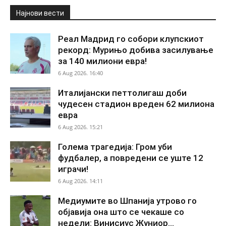
Најнови вести
Реал Мадрид го собори клупскиот
рекорд: Мурињо добива засилување
за 140 милиони евра!
6 Aug 2026. 16:40
Италијански петтолигаш доби
чудесен стадион вреден 62 милиона
евра
6 Aug 2026. 15:21
Голема трагедија: Гром уби
фудбалер, а повредени се уште 12
играчи!
6 Aug 2026. 14:11
Медиумите во Шпанија утрово го
објавија она што се чекаше со
недели: Винисиус Жуниор...