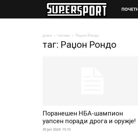
SuperSpo
ПОЧЕТ
дома
тагови
Раџон Рондо
таг: Раџон Рондо
Поранешен НБА-шампион
уапсен поради дрога и оружје!
30 Jan 2024. 15:10