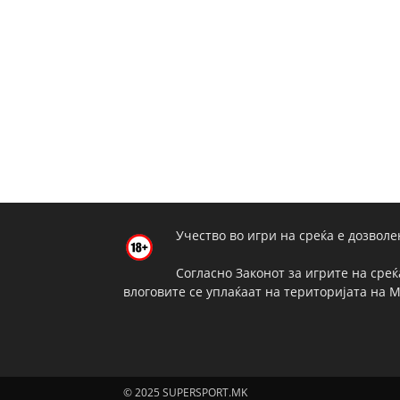
Учество во игри на среќа е дозволе
Согласно Законот за игрите на среќ
влоговите се уплаќаат на територијата на 
© 2025 SUPERSPORT.MK