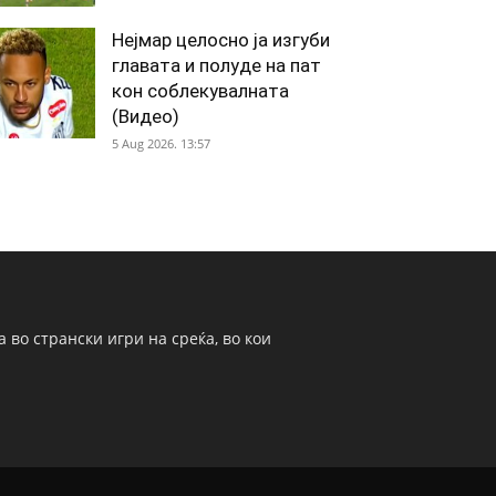
Нејмар целосно ја изгуби
главата и полуде на пат
кон соблекувалната
(Видео)
5 Aug 2026. 13:57
 во странски игри на среќа, во кои