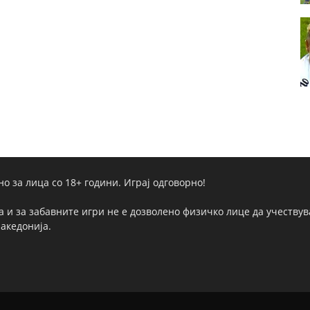
но за лица со 18+ години. Играј одговорно!
а и за забавните игри не е дозволено физичко лице да учествува
Македонија.