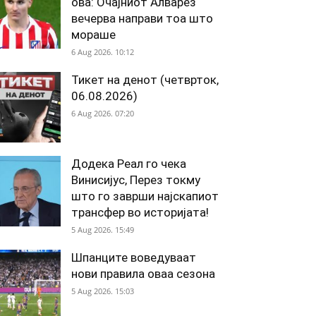
ова: Очајниот Алварез
вечерва направи тоа што
мораше
6 Aug 2026. 10:12
Тикет на денот (четврток,
06.08.2026)
6 Aug 2026. 07:20
Додека Реал го чека
Винисијус, Перез токму
што го заврши најскапиот
трансфер во историјата!
5 Aug 2026. 15:49
Шпанците воведуваат
нови правила оваа сезона
5 Aug 2026. 15:03