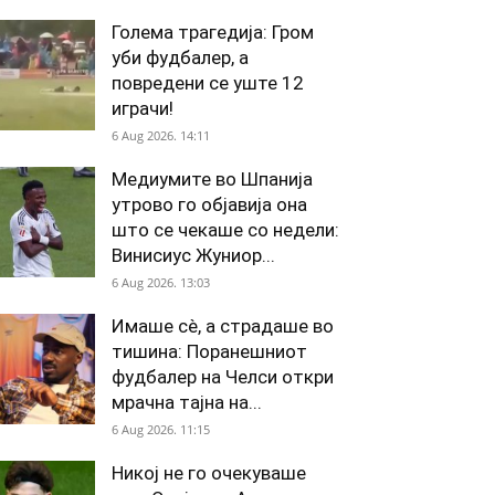
Голема трагедија: Гром
уби фудбалер, а
повредени се уште 12
играчи!
6 Aug 2026. 14:11
Медиумите во Шпанија
утрово го објавија она
што се чекаше со недели:
Винисиус Жуниор...
6 Aug 2026. 13:03
Имаше сè, а страдаше во
тишина: Поранешниот
фудбалер на Челси откри
мрачна тајна на...
6 Aug 2026. 11:15
Никој не го очекуваше