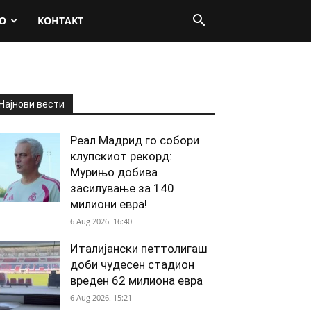
О
КОНТАКТ
Најнови вести
Реал Мадрид го собори
клупскиот рекорд:
Мурињо добива
засилување за 140
милиони евра!
6 Aug 2026. 16:40
Италијански петтолигаш
доби чудесен стадион
вреден 62 милиона евра
6 Aug 2026. 15:21