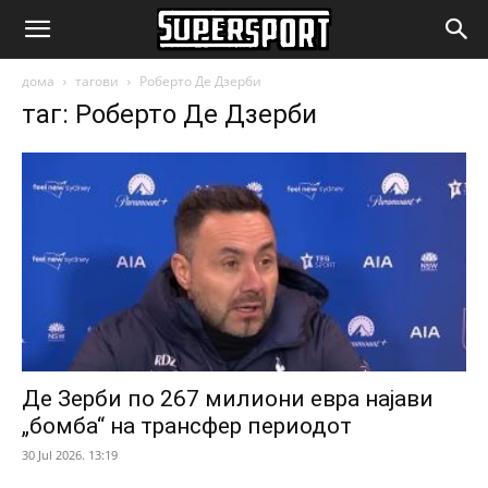
SuperSport.mk
дома
тагови
Роберто Де Дзерби
таг: Роберто Де Дзерби
Де Зерби по 267 милиони евра најави
„бомба“ на трансфер периодот
30 Jul 2026. 13:19