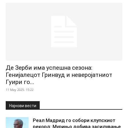
Де Зерби има успешна сезона:
Генијалецот Гринвуд и неверојатниот
Гуири го...
11 May 2025. 15:22
Најнови вести
Реал Мадрид го собори клупскиот
рекорд: Мурињо добива засилување