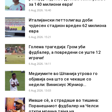
за 140 милиони евра!
6 Aug 2026. 16:40
Италијански петтолигаш доби
чудесен стадион вреден 62 милиона
евра
6 Aug 2026. 15:21
Голема трагедија: Гром уби
фудбалер, а повредени се уште 12
играчи!
6 Aug 2026. 14:11
Медиумите во Шпанија утрово го
објавија она што се чекаше со
недели: Винисиус Жуниор...
6 Aug 2026. 13:03
Имаше сè, а страдаше во тишина:
Поранешниот фудбалер на Челси
откри мрачна тајна на...