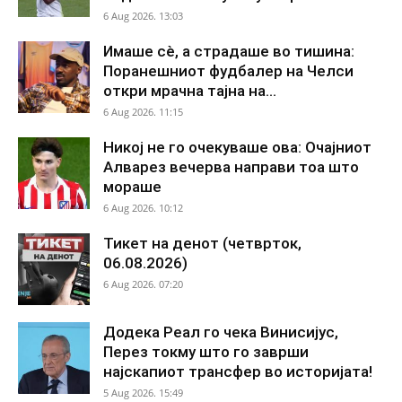
6 Aug 2026. 13:03
Имаше сè, а страдаше во тишина:
Поранешниот фудбалер на Челси
откри мрачна тајна на...
6 Aug 2026. 11:15
Никој не го очекуваше ова: Очајниот
Алварез вечерва направи тоа што
мораше
6 Aug 2026. 10:12
Тикет на денот (четврток,
06.08.2026)
6 Aug 2026. 07:20
Додека Реал го чека Винисијус,
Перез токму што го заврши
најскапиот трансфер во историјата!
5 Aug 2026. 15:49