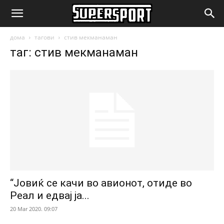
SuperSport.mk
дома
тагови
стив мекманаман
таг: стив мекманаман
“Јовиќ се качи во авионот, отиде во
Реал и едвај ја...
20 Mar 2020. 09:07