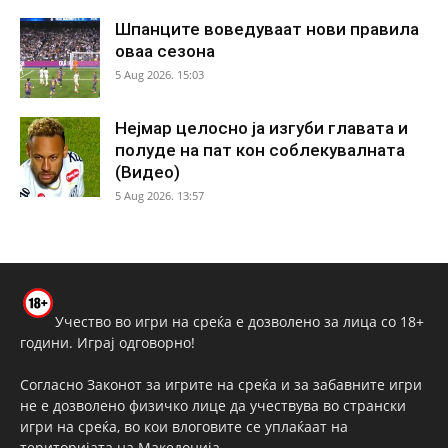
Шпанците воведуваат нови правила
оваа сезона
5 Aug 2026. 15:03
Нејмар целосно ја изгуби главата и
полуде на пат кон соблекувалната
(Видео)
5 Aug 2026. 13:57
Учество во игри на среќа е дозволено за лица со 18+
години. Играј одговорно!
Согласно Законот за игрите на среќа и за забавните игри
не е дозволено физичко лице да учествува во странски
игри на среќа, во кои влоговите се уплаќаат на
територијата на Македонија.