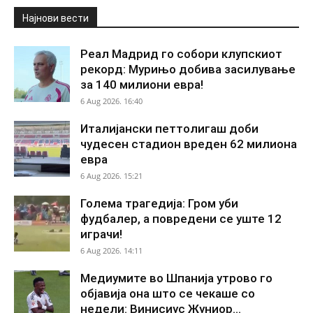
Најнови вести
Реал Мадрид го собори клупскиот
рекорд: Мурињо добива засилување
за 140 милиони евра!
6 Aug 2026. 16:40
Италијански петтолигаш доби
чудесен стадион вреден 62 милиона
евра
6 Aug 2026. 15:21
Голема трагедија: Гром уби
фудбалер, а повредени се уште 12
играчи!
6 Aug 2026. 14:11
Медиумите во Шпанија утрово го
објавија она што се чекаше со
недели: Винисиус Жуниор...