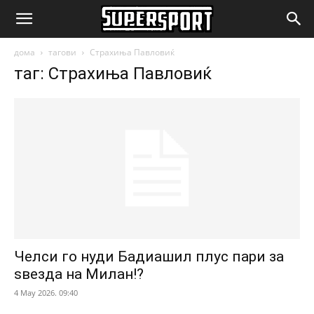
SuperSport.mk
дома
тагови
Страхиња Павловиќ
таг: Страхиња Павловиќ
Челси го нуди Бадиашил плус пари за
ѕвезда на Милан!?
4 May 2026. 09:40