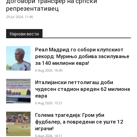
договори трансфер на српски
репрезентативец
29 Jul 2024. 11:46
Најнови вести
Реал Мадрид го собори клупскиот
рекорд: Мурињо добива засилување
за 140 милиони евра!
6 Aug 2026. 16:40
Италијански петтолигаш доби
чудесен стадион вреден 62 милиона
евра
6 Aug 2026. 15:21
Голема трагедија: Гром уби
фудбалер, а повредени се уште 12
играчи!
6 Aug 2026. 14:11