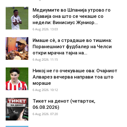
Медиумите во Шпанија утрово го
објавија она што се чекаше со
недели: Винисиус Жуниор...
6 Aug 2026. 13:03
Имаше сè, а страдаше во тишина:
Поранешниот фудбалер на Челси
откри мрачна тајна на...
6 Aug 2026. 11:15
Никој не го очекуваше ова: Очајниот
Алварез вечерва направи тоа што
мораше
6 Aug 2026. 10:12
Тикет на денот (четврток,
06.08.2026)
6 Aug 2026. 07:20