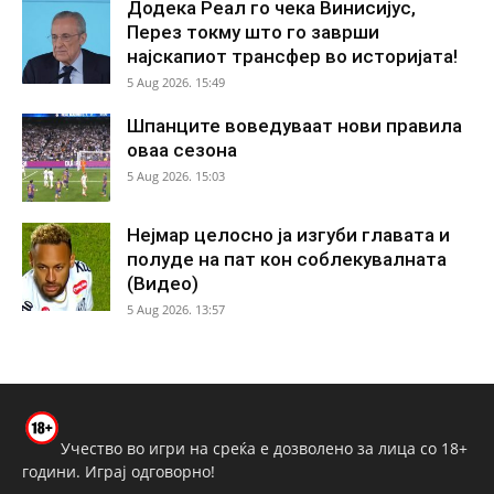
Додека Реал го чека Винисијус,
Перез токму што го заврши
најскапиот трансфер во историјата!
5 Aug 2026. 15:49
Шпанците воведуваат нови правила
оваа сезона
5 Aug 2026. 15:03
Нејмар целосно ја изгуби главата и
полуде на пат кон соблекувалната
(Видео)
5 Aug 2026. 13:57
Учество во игри на среќа е дозволено за лица со 18+
години. Играј одговорно!