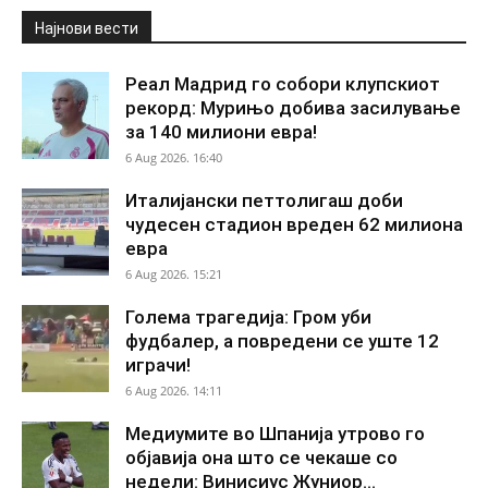
Најнови вести
Реал Мадрид го собори клупскиот
рекорд: Мурињо добива засилување
за 140 милиони евра!
6 Aug 2026. 16:40
Италијански петтолигаш доби
чудесен стадион вреден 62 милиона
евра
6 Aug 2026. 15:21
Голема трагедија: Гром уби
фудбалер, а повредени се уште 12
играчи!
6 Aug 2026. 14:11
Медиумите во Шпанија утрово го
објавија она што се чекаше со
недели: Винисиус Жуниор...