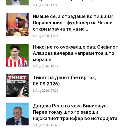
6 Aug 2026. 13:03
Имаше сè, а страдаше во тишина:
Поранешниот фудбалер на Челси
откри мрачна тајна на...
6 Aug 2026. 11:15
Никој не го очекуваше ова: Очајниот
Алварез вечерва направи тоа што
мораше
6 Aug 2026. 10:12
Тикет на денот (четврток,
06.08.2026)
6 Aug 2026. 07:20
Додека Реал го чека Винисијус,
Перез токму што го заврши
најскапиот трансфер во историјата!
5 Aug 2026. 15:49