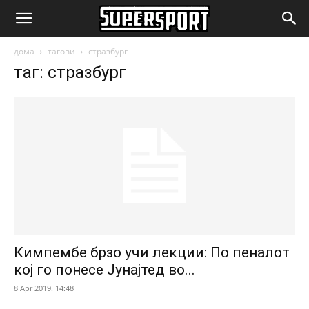
SuperSport.mk
дома
тагови
стразбург
таг: стразбург
Кимпембе брзо учи лекции: По пеналот
кој го понесе Јунајтед во...
8 Apr 2019. 14:48