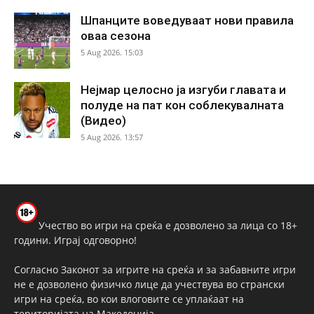
Шпанците воведуваат нови правила
оваа сезона
5 Aug 2026. 15:03
Нејмар целосно ја изгуби главата и
полуде на пат кон соблекувалната
(Видео)
5 Aug 2026. 13:57
Учество во игри на среќа е дозволено за лица со 18+
години. Играј одговорно!
Согласно Законот за игрите на среќа и за забавните игри
не е дозволено физичко лице да учествува во странски
игри на среќа, во кои влоговите се уплаќаат на
територијата на Македонија.