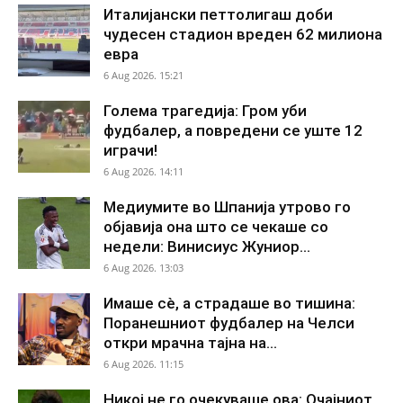
Италијански петтолигаш доби
чудесен стадион вреден 62 милиона
евра
6 Aug 2026. 15:21
Голема трагедија: Гром уби
фудбалер, а повредени се уште 12
играчи!
6 Aug 2026. 14:11
Медиумите во Шпанија утрово го
објавија она што се чекаше со
недели: Винисиус Жуниор...
6 Aug 2026. 13:03
Имаше сè, а страдаше во тишина:
Поранешниот фудбалер на Челси
откри мрачна тајна на...
6 Aug 2026. 11:15
Никој не го очекуваше ова: Очајниот