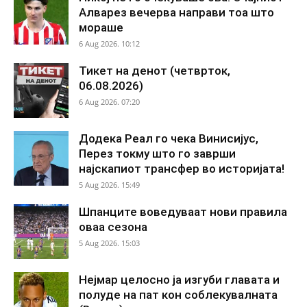
Алварез вечерва направи тоа што
мораше
6 Aug 2026. 10:12
Тикет на денот (четврток,
06.08.2026)
6 Aug 2026. 07:20
Додека Реал го чека Винисијус,
Перез токму што го заврши
најскапиот трансфер во историјата!
5 Aug 2026. 15:49
Шпанците воведуваат нови правила
оваа сезона
5 Aug 2026. 15:03
Нејмар целосно ја изгуби главата и
полуде на пат кон соблекувалната