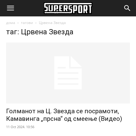
SuperSport.mk
дома
тагови
Црвена Звезда
таг: Црвена Звезда
Голманот на Ц. Звезда се посрамоти,
Камавинга „прсна“ од смеење (Видео)
11 Oct 2024. 10:56