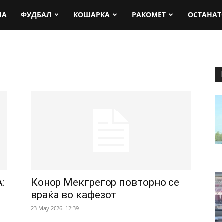
rt.mk
НА
ФУДБАЛ
КОШАРКА
РАКОМЕТ
ОСТАНАТ
:
Конор Мекгрегор повторно се
враќа во кафезот
23 May 2026. 12:39