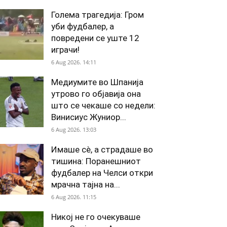
Голема трагедија: Гром
уби фудбалер, а
повредени се уште 12
играчи!
6 Aug 2026. 14:11
Медиумите во Шпанија
утрово го објавија она
што се чекаше со недели:
Винисиус Жуниор...
6 Aug 2026. 13:03
Имаше сè, а страдаше во
тишина: Поранешниот
фудбалер на Челси откри
мрачна тајна на...
6 Aug 2026. 11:15
Никој не го очекуваше