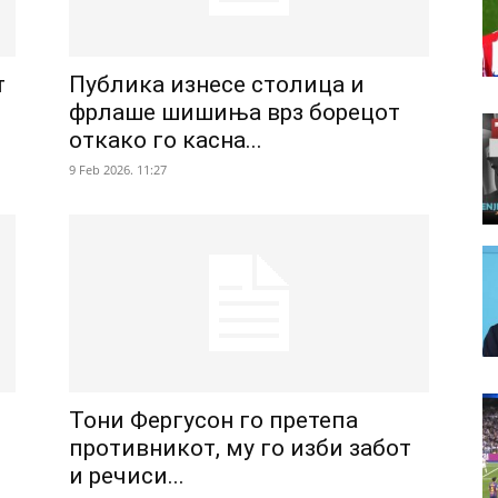
т
Публика изнесе столица и
фрлаше шишиња врз борецот
откако го касна...
9 Feb 2026. 11:27
Тони Фергусон го претепа
противникот, му го изби забот
и речиси...