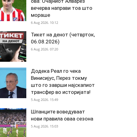
ова: Очајниот Алварез
вечерва направи тоа што
мораше
6 Aug 2026. 10:12
Тикет на денот (четврток,
06.08.2026)
6 Aug 2026. 07:20
Додека Реал го чека
Винисијус, Перез токму
што го заврши најскапиот
трансфер во историјата!
5 Aug 2026. 15:49
Шпанците воведуваат
нови правила оваа сезона
5 Aug 2026. 15:03