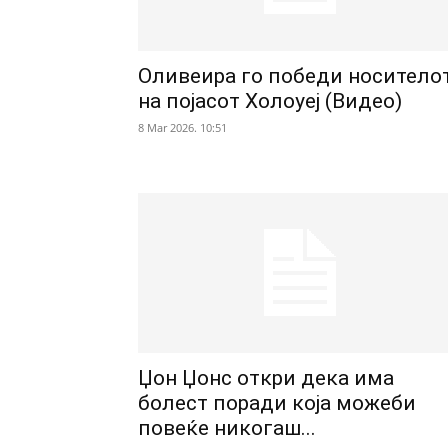
Оливеира го победи носитело
на појасот Холоуеј (Видео)
8 Mar 2026. 10:51
Џон Џонс откри дека има
болест поради која можеби
повеќе никогаш...