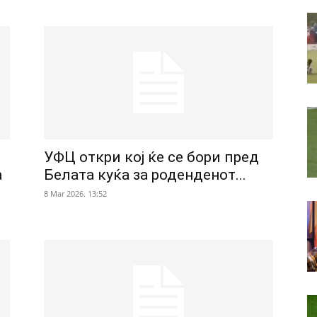
УФЦ откри кој ќе се бори пред
а
Белата куќа за роденденот...
8 Mar 2026. 13:52