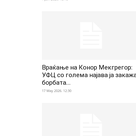
Враќање на Конор Мекгрегор:
УФЦ со голема најава ја закаж
борбата...
17 May 2026. 12:30