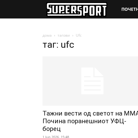
SuperSpo
ПОЧЕТ
дома
тагови
Ufc
таг: ufc
Тажни вести од светот на ММА
Почина поранешниот УФЦ-
борец
1 Jun 2026. 15:48