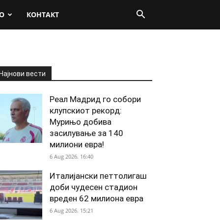
О
КОНТАКТ
Најнови вести
Реал Мадрид го собори
клупскиот рекорд:
Мурињо добива
засилување за 140
милиони евра!
6 Aug 2026. 16:40
Италијански петтолигаш
доби чудесен стадион
вреден 62 милиона евра
6 Aug 2026. 15:21