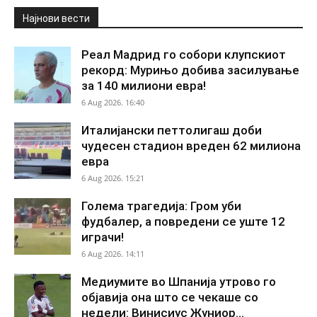
Најнови вести
Реал Мадрид го собори клупскиот
рекорд: Мурињо добива засилување
за 140 милиони евра!
6 Aug 2026. 16:40
Италијански петтолигаш доби
чудесен стадион вреден 62 милиона
евра
6 Aug 2026. 15:21
Голема трагедија: Гром уби
фудбалер, а повредени се уште 12
играчи!
6 Aug 2026. 14:11
Медиумите во Шпанија утрово го
објавија она што се чекаше со
недели: Винисиус Жуниор...