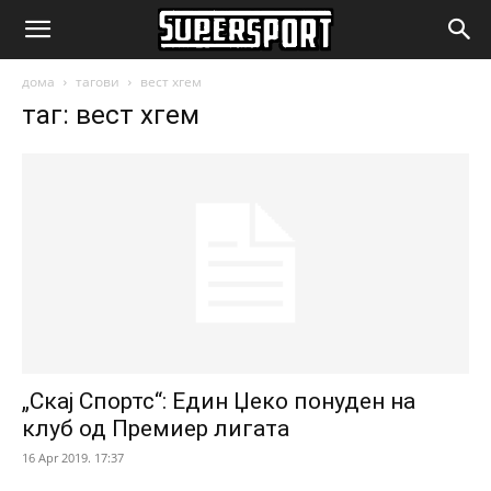
SuperSport.mk
дома
тагови
вест хгем
таг: вест хгем
„Скај Спортс“: Един Џеко понуден на
клуб од Премиер лигата
16 Apr 2019. 17:37