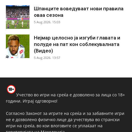
Шпанците воведуваат нови правила
оваа сезона
5 Aug 2026. 15:03
Нејмар целосно ја изгуби главата и
полуде на пат кон соблекувалната
(Видео)
5 Aug 2026. 13:57
Учество во игри на среќа е дозволено за лица со 18+
години. Играј одговорно!
Согласно Законот за игрите на среќа и за забавните игри
не е дозволено физичко лице да учествува во странски
игри на среќа, во кои влоговите се уплаќаат на
територијата на Македонија.