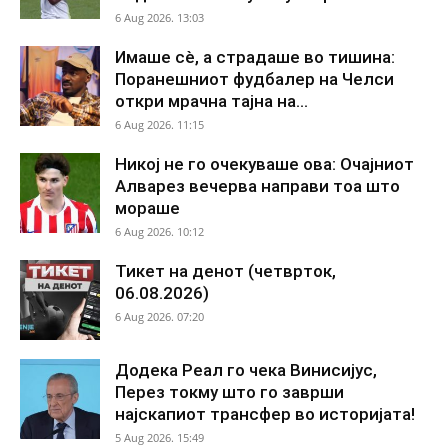
6 Aug 2026. 13:03
Имаше сè, а страдаше во тишина:
Поранешниот фудбалер на Челси
откри мрачна тајна на...
6 Aug 2026. 11:15
Никој не го очекуваше ова: Очајниот
Алварез вечерва направи тоа што
мораше
6 Aug 2026. 10:12
Тикет на денот (четврток,
06.08.2026)
6 Aug 2026. 07:20
Додека Реал го чека Винисијус,
Перез токму што го заврши
најскапиот трансфер во историјата!
5 Aug 2026. 15:49