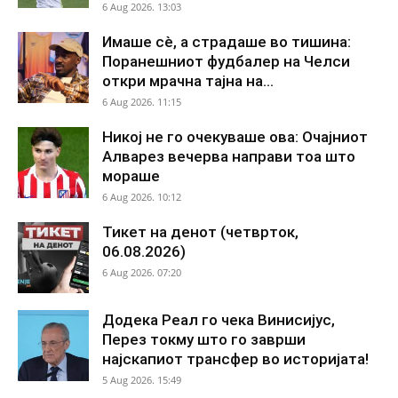
6 Aug 2026. 13:03
Имаше сè, а страдаше во тишина:
Поранешниот фудбалер на Челси
откри мрачна тајна на...
6 Aug 2026. 11:15
Никој не го очекуваше ова: Очајниот
Алварез вечерва направи тоа што
мораше
6 Aug 2026. 10:12
Тикет на денот (четврток,
06.08.2026)
6 Aug 2026. 07:20
Додека Реал го чека Винисијус,
Перез токму што го заврши
најскапиот трансфер во историјата!
5 Aug 2026. 15:49