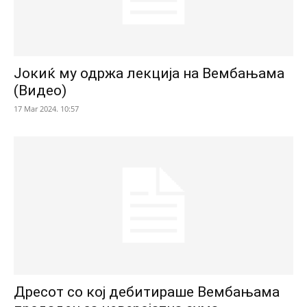
Јокиќ му одржа лекција на Вембањама
(Видео)
17 Mar 2024. 10:57
Дресот со кој дебитираше Вембањама