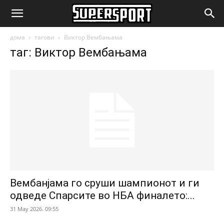
SuperSport.mk
дома
тагови
Виктор Вембањама
таг: Виктор Вембањама
Вембанјама го сруши шампионот и ги
одведе Спарсите во НБА финалето:...
31 May 2026. 09:55