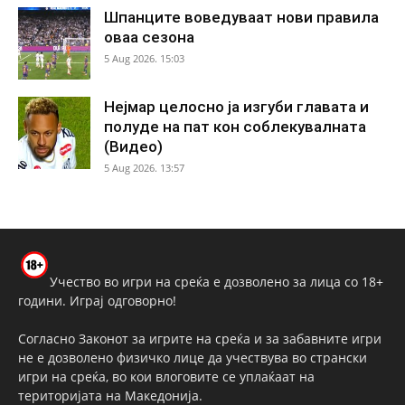
Шпанците воведуваат нови правила
оваа сезона
5 Aug 2026. 15:03
Нејмар целосно ја изгуби главата и
полуде на пат кон соблекувалната
(Видео)
5 Aug 2026. 13:57
Учество во игри на среќа е дозволено за лица со 18+
години. Играј одговорно!
Согласно Законот за игрите на среќа и за забавните игри
не е дозволено физичко лице да учествува во странски
игри на среќа, во кои влоговите се уплаќаат на
територијата на Македонија.