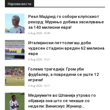
Најнови вести
Реал Мадрид го собори клупскиот
рекорд: Мурињо добива засилување
за 140 милиони евра!
6 Aug 2026. 16:40
Италијански петтолигаш доби
чудесен стадион вреден 62 милиона
евра
6 Aug 2026. 15:21
Голема трагедија: Гром уби
фудбалер, а повредени се уште 12
играчи!
6 Aug 2026. 14:11
Медиумите во Шпанија утрово го
објавија она што се чекаше со
недели: Винисиус Жуниор...