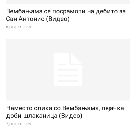
Вембањама се посрамоти на дебито за
Сан Антонио (Видео)
8 Jul 2023. 10:59
Наместо слика со Вембањама, пејачка
доби шлаканица (Видео)
7 Jul 2023. 10:25