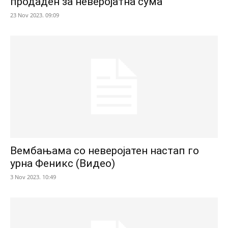
продаден за неверојатна сума
23 Nov 2023. 09:09
Вембањама со неверојатен настап го
урна Феникс (Видео)
3 Nov 2023. 10:49