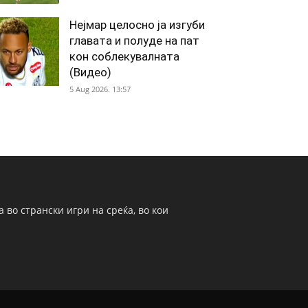
Нејмар целосно ја изгуби
главата и полуде на пат
кон соблекувалната
(Видео)
5 Aug 2026. 13:57
 во странски игри на среќа, во кои