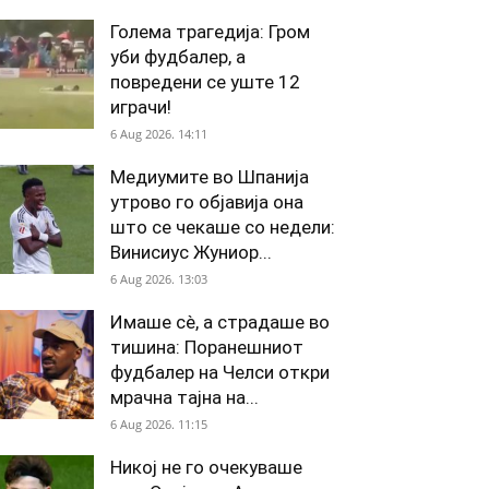
Голема трагедија: Гром
уби фудбалер, а
повредени се уште 12
играчи!
6 Aug 2026. 14:11
Медиумите во Шпанија
утрово го објавија она
што се чекаше со недели:
Винисиус Жуниор...
6 Aug 2026. 13:03
Имаше сè, а страдаше во
тишина: Поранешниот
фудбалер на Челси откри
мрачна тајна на...
6 Aug 2026. 11:15
Никој не го очекуваше