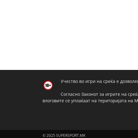
Учество во игри на среќа е дозволе
Согласно Законот за игрите на среќ
влоговите се уплаќаат на територијата на 
© 2025 SUPERSPORT.MK