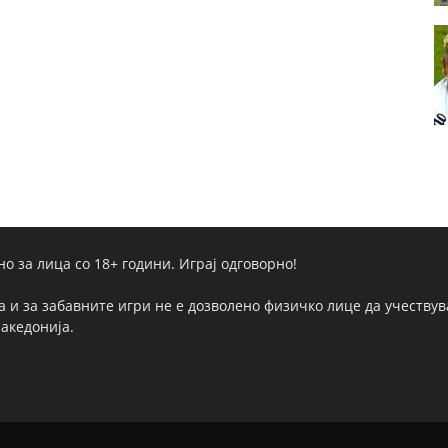
но за лица со 18+ години. Играј одговорно!
а и за забавните игри не е дозволено физичко лице да учествува
Македонија.