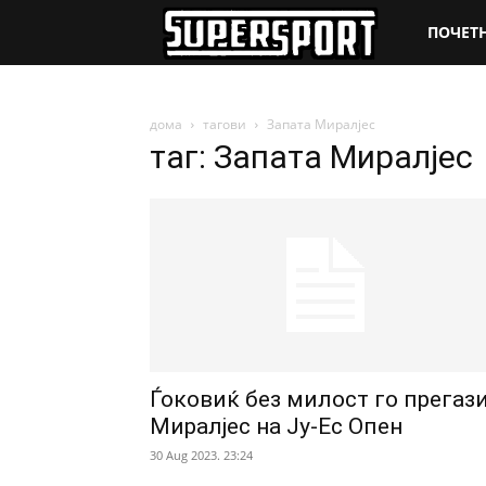
SuperSpo
ПОЧЕТ
дома
тагови
Запата Миралјес
таг: Запата Миралјес
Ѓоковиќ без милост го прегаз
Миралјес на Ју-Ес Опен
30 Aug 2023. 23:24