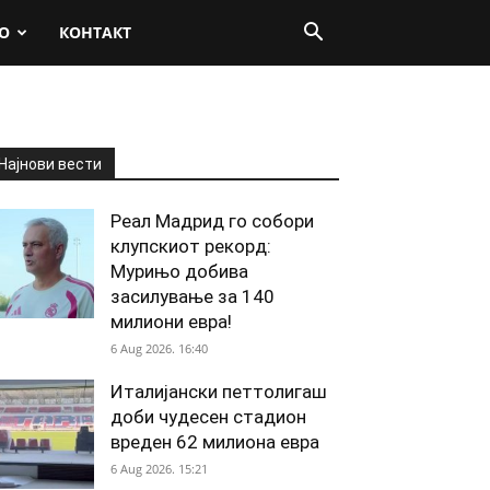
О
КОНТАКТ
Најнови вести
Реал Мадрид го собори
клупскиот рекорд:
Мурињо добива
засилување за 140
милиони евра!
6 Aug 2026. 16:40
Италијански петтолигаш
доби чудесен стадион
вреден 62 милиона евра
6 Aug 2026. 15:21