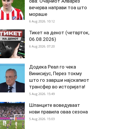
ова: Очајниот Алварез
вечерва направи тоа што
мораше
6 Aug 2026. 10:12
Тикет на денот (четврток,
06.08.2026)
6 Aug 2026. 07:20
Додека Реал го чека
Винисијус, Перез токму
што го заврши најскапиот
трансфер во историјата!
5 Aug 2026. 15:49
Шпанците воведуваат
нови правила оваа сезона
5 Aug 2026. 15:03