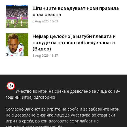
Шпанците воведуваат нови правила
оваа сезона
5 Aug 2026. 15:03
Нејмар целосно ја изгуби главата и
полуде на пат кон соблекувалната
(Видео)
5 Aug 2026. 13:57
Учество во игри на среќа е дозволено за лица со 18+
години. Играј одговорно!
Согласно Законот за игрите на среќа и за забавните игри
не е дозволено физичко лице да учествува во странски
игри на среќа, во кои влоговите се уплаќаат на
територијата на Македонија.