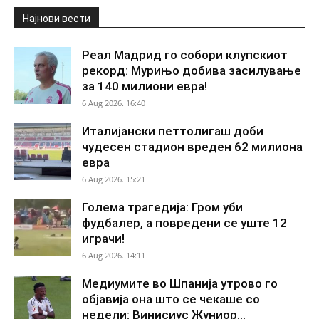
Најнови вести
Реал Мадрид го собори клупскиот
рекорд: Мурињо добива засилување
за 140 милиони евра!
6 Aug 2026. 16:40
Италијански петтолигаш доби
чудесен стадион вреден 62 милиона
евра
6 Aug 2026. 15:21
Голема трагедија: Гром уби
фудбалер, а повредени се уште 12
играчи!
6 Aug 2026. 14:11
Медиумите во Шпанија утрово го
објавија она што се чекаше со
недели: Винисиус Жуниор...