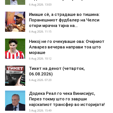
6 Aug 2026. 13:03
Имаше сè, а страдаше во тишина:
Поранешниот фудбалер на Челси
откри мрачна тајна на...
6 Aug 2026. 11:15
Никој не го очекуваше ова: Очајниот
Алварез вечерва направи тоа што
мораше
6 Aug 2026. 10:12
Тикет на денот (четврток,
06.08.2026)
6 Aug 2026. 07:20
Додека Реал го чека Винисијус,
Перез токму што го заврши
најскапиот трансфер во историјата!
5 Aug 2026. 15:49