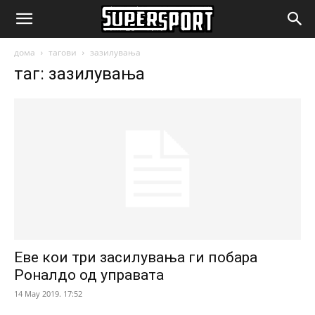
SuperSport.mk
дома
тагови
зазилувања
таг: зазилувања
Еве кои три засилувања ги побара
Роналдо од управата
14 May 2019. 17:52