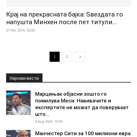
Крај на прекрасната бајка: Ѕвездата го
напушта Минхен после пет титули...
27 Dec 2016. 02:05
1
2
Најнови вести
Марцињак објасни зошто го
помилува Меси: Навивачите и
експертите не можат да поверуваат
што...
9 Aug 2026. 14:26
Манчестер Сити за 100 милиони евра