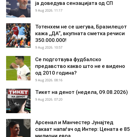
ја доведува сензацијата од СП
9 Aug 2026. 11:17
Тотенхем не се шегува, Бразилецот
кажа „ДА“, вкупната сметка речиси
350.000.000!
9 Aug 2026. 10:57
Се подготвува фудбалско
предавство какво што не е видено
од 2010 година?
9 Aug 2026. 08:16
Тикет на денот (недела, 09.08.2026)
9 Aug 2026. 07:20
Арсенал и Манчестер Јунајтед
сакаат напаѓач од Интер: Цената е 85
милиони евра