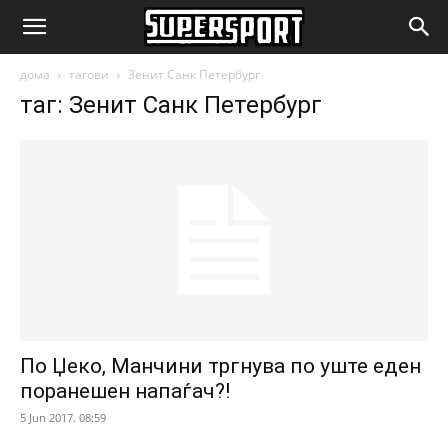
SuperSport.mk
дома
тагови
Зенит Санк Петербург
таг: Зенит Санк Петербург
По Џеко, Манчини тргнува по уште еден
поранешен напаѓач?!
5 Jun 2017. 08:59