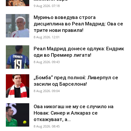
9 Aug 2026. 07:18
Мурињо воведува строга
дисциплина во Реал Мадрид: Ова се
трите нови правила!
8 Aug 2026. 12:01
Реал Мадрид донесе одлука: Ендрик
оди во Премиер лигата!
8 Aug 2026. 09:43
„Бомба“ пред полноќ: Ливерпул се
засили од Барселона!
8 Aug 2026. 09:04
Ова никогаш не му се случило на
Новак: Синер и Алкараз се
откажуваат, а...
8 Aug 2026. 08:45