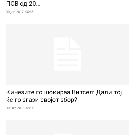
ПСВ од 20...
30 Jan 2017. 00:33
Кинезите го шокираа Витсел: Дали тој
ќе го згази својот збор?
30 Dec 2016. 09:06