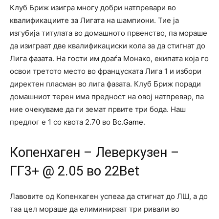
Клуб Бриж изигра многу добри натпревари во
квалификациите за Лигата на шампиони. Тие ја
изгубија титулата во домашното првенство, па мораше
да изиграат две квалификациски кола за да стигнат до
Лига фазата. На гости им доаѓа Монако, екипата која го
освои третото место во француската Лига 1 и избори
директен пласман во лига фазата. Клуб Бриж поради
домашниот терен има предност на овој натпревар, па
ние очекуваме да ги земат првите три бода. Наш
предлог е 1 со квота 2.70 во
Bc.Game
.
Копенхаген – Леверкузен –
ГГ3+ @ 2.05 во 22Bet
Лавовите од Копенхаген успеаа да стигнат до ЛШ, а до
таа цел мораше да елиминираат три ривали во