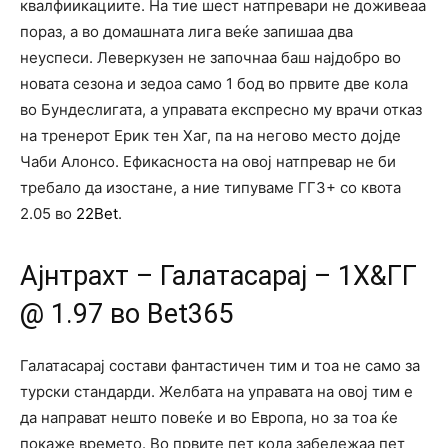
квалфиикациите. На тие шест натпревари не доживеаа
пораз, а во домашната лига веќе запишаа два
неуспеси. Леверкузен не започнаа баш најдобро во
новата сезона и зедоа само 1 бод во првите две кола
во Бундеслигата, а управата експресно му врачи отказ
на тренерот Ерик тен Хаг, па на негово место дојде
Чаби Алонсо. Ефикасноста на овој натпревар не би
требало да изостане, а ние типуваме ГГ3+ со квота
2.05 во
22Bet
.
Ајнтрахт – Галатасарај – 1Х&ГГ
@ 1.97 во Bet365
Галатасарај состави фантастичен тим и тоа не само за
турски стандарди. Желбата на управата на овој тим е
да направат нешто повеќе и во Европа, но за тоа ќе
покаже времето. Во првите пет кола забележаа пет