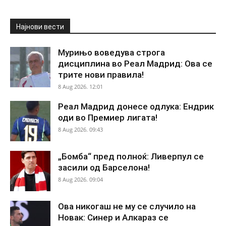
Најнови вести
Мурињо воведува строга
дисциплина во Реал Мадрид: Ова се
трите нови правила!
8 Aug 2026. 12:01
Реал Мадрид донесе одлука: Ендрик
оди во Премиер лигата!
8 Aug 2026. 09:43
„Бомба“ пред полноќ: Ливерпул се
засили од Барселона!
8 Aug 2026. 09:04
Ова никогаш не му се случило на
Новак: Синер и Алкараз се