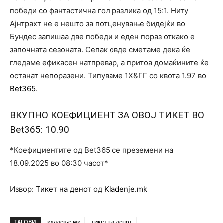
победи со фантастична гол разлика од 15:1. Ниту
Ајнтрахт не е нешто за потценување бидејќи во
Бундес запишаа две победи и еден пораз откако е
започната сезоната. Сепак овде сметаме дека ќе
гледаме ефикасен натпревар, а притоа домаќините ќе
останат непоразени. Типуваме 1Х&ГГ со квота 1.97 во
Bet365
.
ВКУПНО КОЕФИЦИЕНТ ЗА ОВОЈ ТИКЕТ ВО
Bet365
: 10.90
*Коефициентите од Bet365 се преземени на
18.09.2025 во 08:30 часот*
Извор:
Тикет на денот
од
Kladenje.mk
ТАГОВИ
кладење.мк
тикет на денот