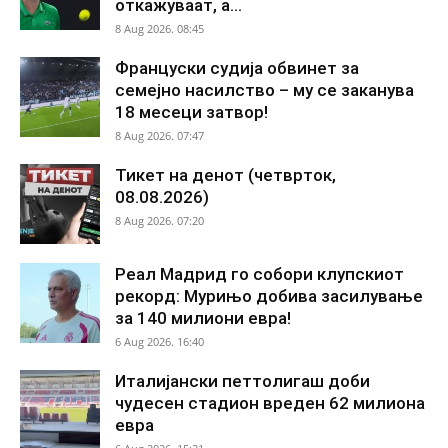
откажуваат, а...
8 Aug 2026. 08:45
Француски судија обвинет за
семејно насилство – му се заканува
18 месеци затвор!
8 Aug 2026. 07:47
Тикет на денот (четврток,
08.08.2026)
8 Aug 2026. 07:20
Реал Мадрид го собори клупскиот
рекорд: Мурињо добива засилување
за 140 милиони евра!
6 Aug 2026. 16:40
Италијански петтолигаш доби
чудесен стадион вреден 62 милиона
евра