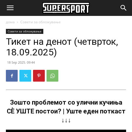
SuperSport.mk
дома
Совети за обложување
Совети за обложување
Тикет на денот (четврток,
18.09.2025)
18 Sep 2025. 09:44
Зошто проблемот со улични кучиња
СÈ УШТЕ постои? | Уште еден поткаст
↓↓↓