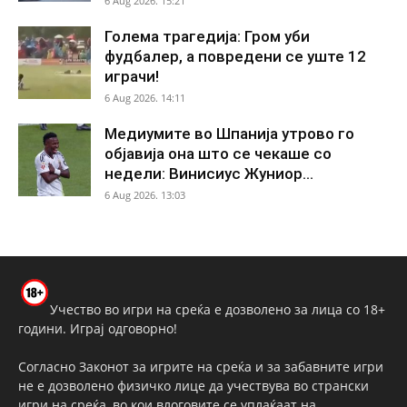
6 Aug 2026. 15:21
Голема трагедија: Гром уби
фудбалер, а повредени се уште 12
играчи!
6 Aug 2026. 14:11
Медиумите во Шпанија утрово го
објавија она што се чекаше со
недели: Винисиус Жуниор...
6 Aug 2026. 13:03
Учество во игри на среќа е дозволено за лица со 18+
години. Играј одговорно!
Согласно Законот за игрите на среќа и за забавните игри
не е дозволено физичко лице да учествува во странски
игри на среќа, во кои влоговите се уплаќаат на