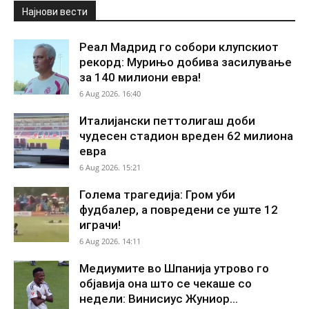
Најнови вести
Реал Мадрид го собори клупскиот
рекорд: Мурињо добива засилување
за 140 милиони евра!
6 Aug 2026. 16:40
Италијански петтолигаш доби
чудесен стадион вреден 62 милиона
евра
6 Aug 2026. 15:21
Голема трагедија: Гром уби
фудбалер, а повредени се уште 12
играчи!
6 Aug 2026. 14:11
Медиумите во Шпанија утрово го
објавија она што се чекаше со
недели: Винисиус Жуниор...