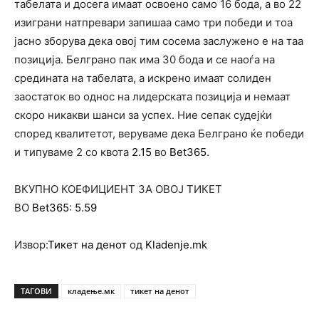
табелата и досега имаат освоено само 16 бода, а во 22
изиграни натпревари запишаа само три победи и тоа
јасно зборува дека овој тим сосема заслужено е на таа
позиција. Белграно пак има 30 бода и се наоѓа на
средината на табелата, а искрено имаат солиден
заостаток во однос на лидерската позиција и немаат
скоро никакви шанси за успех. Ние сепак судејќи
според квалитетот, веруваме дека Белграно ќе победи
и типуваме 2 со квота
2.15
во
Bet365
.
ВКУПНО КОЕФИЦИЕНТ ЗА ОВОЈ ТИКЕТ
ВО
Bet365
:
5.59
Извор:
Тикет на денот
од
Kladenje.mk
ТАГОВИ
кладење.мк
тикет на денот