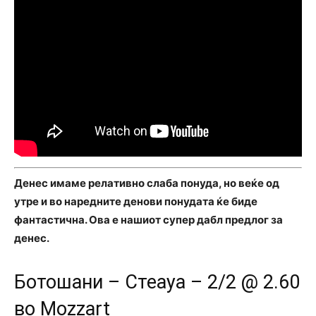
Денес имаме релативно слаба понуда, но веќе од
утре и во наредните денови понудата ќе биде
фантастична. Ова е нашиот супер дабл предлог за
денес.
Ботошани – Стеауа – 2/2 @ 2.60
во Mozzart