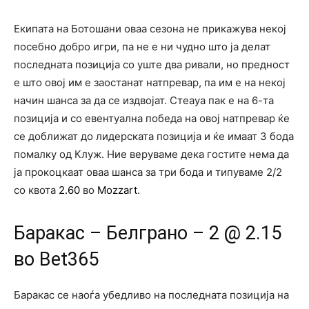
Екипата на Ботошани оваа сезона не прикажува некој
посебно добро игри, па не е ни чудно што ја делат
последната позиција со уште два ривали, но предност
е што овој им е заостанат натпревар, па им е на некој
начин шанса за да се издвојат. Стеауа пак е на 6-та
позиција и со евентуална победа на овој натпревар ќе
се доближат до лидерската позиција и ќе имаат 3 бода
помалку од Клуж. Ние веруваме дека гостите нема да
ја прокоцкаат оваа шанса за три бода и типуваме 2/2
со квота
2.60
во
Mozzart
.
Баракас – Белграно – 2 @ 2.15
во Bet365
Баракас се наоѓа убедливо на последната позиција на