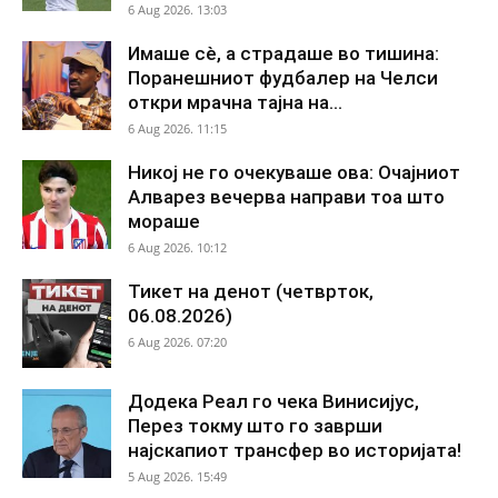
6 Aug 2026. 13:03
Имаше сè, а страдаше во тишина:
Поранешниот фудбалер на Челси
откри мрачна тајна на...
6 Aug 2026. 11:15
Никој не го очекуваше ова: Очајниот
Алварез вечерва направи тоа што
мораше
6 Aug 2026. 10:12
Тикет на денот (четврток,
06.08.2026)
6 Aug 2026. 07:20
Додека Реал го чека Винисијус,
Перез токму што го заврши
најскапиот трансфер во историјата!
5 Aug 2026. 15:49