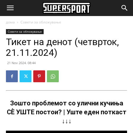
SuperSport.mk
дома
Совети за обложување
Совети за обложување
Тикет на денот (четврток,
21.11.2024)
21 Nov 2024. 08:44
Зошто проблемот со улични кучиња
СÈ УШТЕ постои? | Уште еден поткаст
↓↓↓