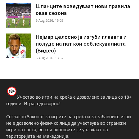
Шпанците воведуваат нови правила
оваа сезона
5 Aug 2026. 15:03
Нејмар целосно ја изгуби главата и
полуде на пат кон соблекувалната
(Видео)
5 Aug 2026. 13:57
Учество во игри на среќа е дозволено за лица со 18+
години. Играј одговорно!
Согласно Законот за игрите на среќа и за забавните игри
не е дозволено физичко лице да учествува во странски
игри на среќа, во кои влоговите се уплаќаат на
територијата на Македонија.