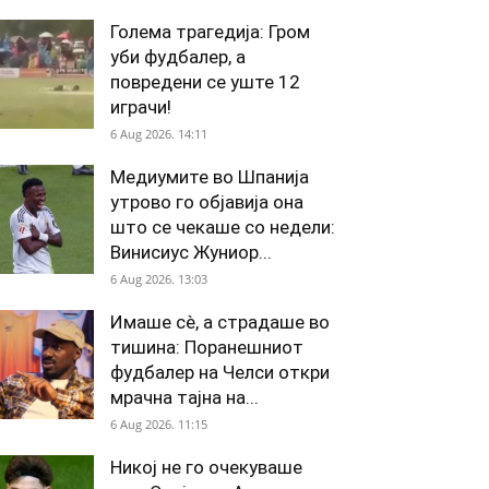
Голема трагедија: Гром
уби фудбалер, а
повредени се уште 12
играчи!
6 Aug 2026. 14:11
Медиумите во Шпанија
утрово го објавија она
што се чекаше со недели:
Винисиус Жуниор...
6 Aug 2026. 13:03
Имаше сè, а страдаше во
тишина: Поранешниот
фудбалер на Челси откри
мрачна тајна на...
6 Aug 2026. 11:15
Никој не го очекуваше