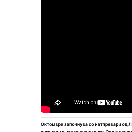
Октомври започнува со натпревари од Ли
англиски и италијански лиги. Ова е наши