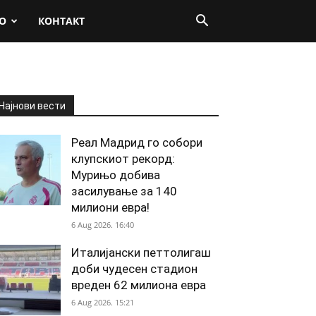
О
КОНТАКТ
Најнови вести
Реал Мадрид го собори
клупскиот рекорд:
Мурињо добива
засилување за 140
милиони евра!
6 Aug 2026. 16:40
Италијански петтолигаш
доби чудесен стадион
вреден 62 милиона евра
6 Aug 2026. 15:21