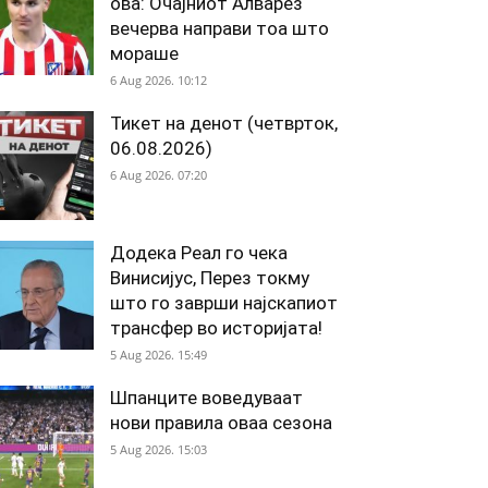
ова: Очајниот Алварез
вечерва направи тоа што
мораше
6 Aug 2026. 10:12
Тикет на денот (четврток,
06.08.2026)
6 Aug 2026. 07:20
Додека Реал го чека
Винисијус, Перез токму
што го заврши најскапиот
трансфер во историјата!
5 Aug 2026. 15:49
Шпанците воведуваат
нови правила оваа сезона
5 Aug 2026. 15:03