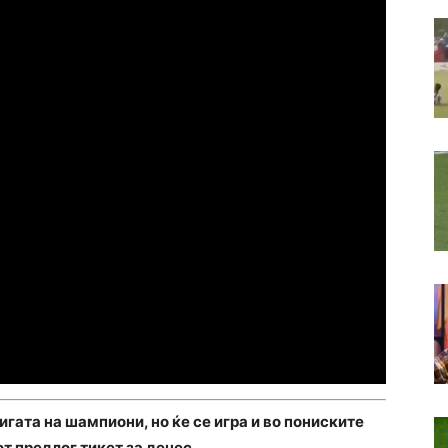
гата на шампиони, но ќе се игра и во пониските
от предлог тикет за денес.