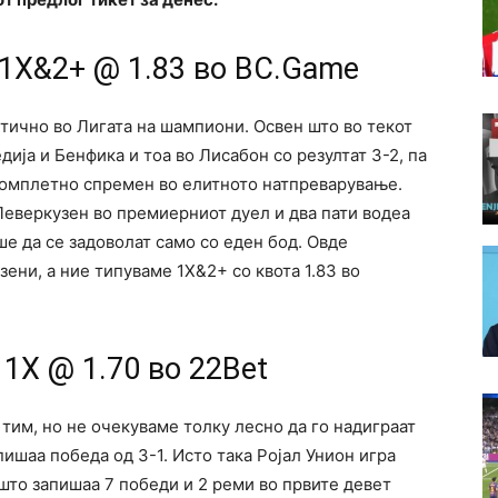
 1Х&2+ @ 1.83 во BC.Game
тично во Лигата на шампиони. Освен што во текот
дија и Бенфика и тоа во Лисабон со резултат 3-2, па
 комплетно спремен во елитното натпреварување.
Леверкузен во премиерниот дуел и два пати водеа
аше да се задоволат само со еден бод. Овде
ени, а ние типуваме 1Х&2+ со квота 1.83 во
1Х @ 1.70 во 22Bet
тим, но не очекуваме толку лесно да го надиграат
ишаа победа од 3-1. Исто така Ројал Унион игра
што запишаа 7 победи и 2 реми во првите девет