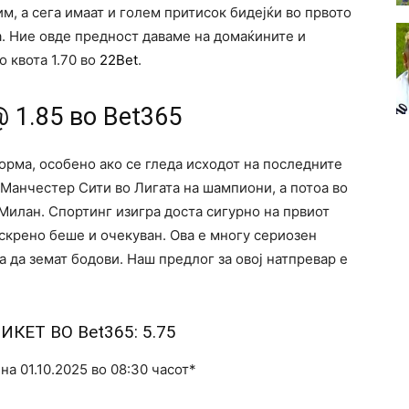
м, а сега имаат и голем притисок бидејќи во првото
а. Ние овде предност даваме на домаќините и
о квота 1.70 во
22Bet
.
 1.85 во Bet365
орма, особено ако се гледа исходот на последните
 Манчестер Сити во Лигата на шампиони, а потоа во
 Милан. Спортинг изигра доста сигурно на првиот
искрено беше и очекуван. Ова е многу сериозен
а да земат бодови. Наш предлог за овој натпревар е
ТИКЕТ ВО
Bet365
: 5.75
а 01.10.2025 во 08:30 часот*