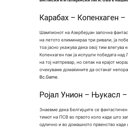
Карабах – Копенхаген –
Шампионот на Азербејџан започна фантас
на летото елиминираа три ривали, ја побе
тоа јасно укажува дека овој тим влегува
Копенхаген пак ја испушти победата над 
на тој натпревар, но сепак на крајот мор
очекуваме домаќините да останат непораз
Bc.Game
.
Ројал Унион – Њукасл – 
Знаевме дека Белгијците се фантастичен 
тимот на ПСВ во првото коло каде што зап
одлично и во домашното првенство каде 