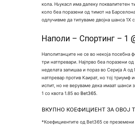
кола. Њукасл има далеку поквалитетен ти
коло беа поразени од тимот на Барселон
одлучивме да типуваме двојна шанса 1Х с
Наполи – Спортинг – 1 @
Наполитанците не се во некоја посебна ф
три натпревари. Најпрво беа поразени од
неделата запишаа и пораз во Серија А од
натпревар против Каират, но тој триумф 
испит, но не веруваме дека имаат шанси з
1 со квота 1.85 во
Bet365
.
ВКУПНО КОЕФИЦИЕНТ ЗА ОВОЈ 
*Коефициентите од Bet365 се преземени н