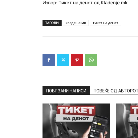
Извор:
Тикет на денот
од
Kladenje.mk
ТАГОВИ
кладење.мк
тикет на денот
ПОВРЗАНИ НАПИСИ
ПОВЕЌЕ ОД АВТОРО