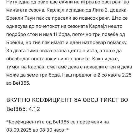
Ниту една од овие две екипи не играа во овој ранг во
минатата сезона. Карлајл испадна од Лига 2, додека
Брекли Таун пак се пресели во повисок ранг. Што се
однесува до почетокот на сезоната Карлајл нешто
подобро стои и има 11 бода, поточно три повеќе од
Брекли, но тие пак имаат и еден натпревар помалку.
За двата тима оваа сезона целта е иста, а тоа е да
обезбедат опстанок и ништо повеќе. Како и да е,
тимот на Карлајл сметаме дека е поквалитетен и дека
може да земе три бода. Наш предлог е 2 со квота 2.25
во
Bet365
.
ВКУПНО КОЕФИЦИЕНТ ЗА ОВОЈ ТИКЕТ ВО
Bet365
: 4.12
*Коефициентите од Bet365 се преземени на
03.09.2025 во 08:30 часот*