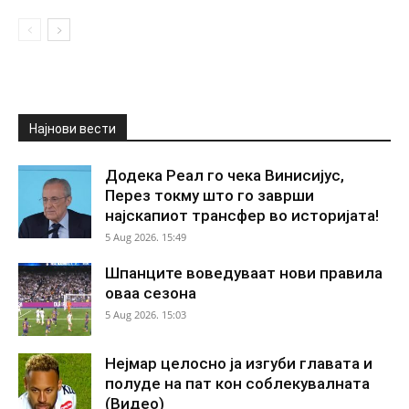
Најнови вести
Додека Реал го чека Винисијус,
Перез токму што го заврши
најскапиот трансфер во историјата!
5 Aug 2026. 15:49
Шпанците воведуваат нови правила
оваа сезона
5 Aug 2026. 15:03
Нејмар целосно ја изгуби главата и
полуде на пат кон соблекувалната
(Видео)