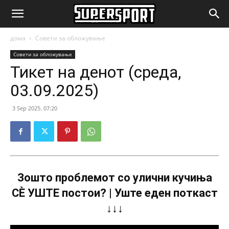
SuperSport.mk
дома
Совети за обложување
Совети за обложување
Тикет на денот (среда,
03.09.2025)
3 Sep 2025. 07:20
Зошто проблемот со улични кучиња
СÈ УШТЕ постои? | Уште еден поткаст
↓↓↓