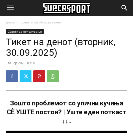
SuperSport.mk
дома
Совети за обложување
Совети за обложување
Тикет на денот (вторник,
30.09.2025)
30 Sep 2025. 09:00
Зошто проблемот со улични кучиња
СÈ УШТЕ постои? | Уште еден поткаст
↓↓↓