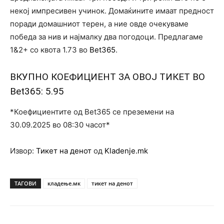
некој импресивен учинок. Домаќините имаат предност
поради домашниот терен, а ние овде очекуваме
победа за нив и најмалку два погодоци. Предлагаме
1&2+ со квота 1.73 во
Bet365
.
ВКУПНО КОЕФИЦИЕНТ ЗА ОВОЈ ТИКЕТ ВО
Bet365
: 5.95
*Коефициентите од Bet365 се преземени на
30.09.2025 во 08:30 часот*
Извор:
Тикет на денот
од
Kladenje.mk
ТАГОВИ
кладење.мк
тикет на денот