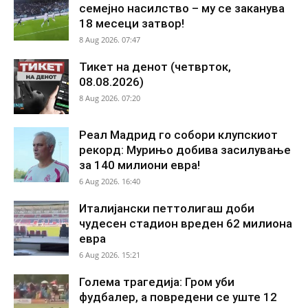
семејно насилство – му се заканува
18 месеци затвор!
8 Aug 2026. 07:47
Тикет на денот (четврток,
08.08.2026)
8 Aug 2026. 07:20
Реал Мадрид го собори клупскиот
рекорд: Мурињо добива засилување
за 140 милиони евра!
6 Aug 2026. 16:40
Италијански петтолигаш доби
чудесен стадион вреден 62 милиона
евра
6 Aug 2026. 15:21
Голема трагедија: Гром уби
фудбалер, а повредени се уште 12