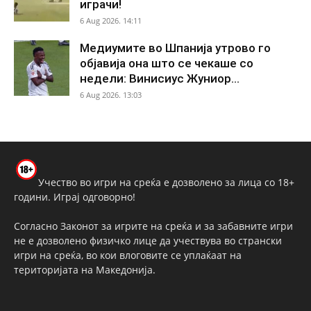
играчи!
6 Aug 2026. 14:11
Медиумите во Шпанија утрово го
објавија она што се чекаше со
недели: Винисиус Жуниор...
6 Aug 2026. 13:03
Учество во игри на среќа е дозволено за лица со 18+
години. Играј одговорно!
Согласно Законот за игрите на среќа и за забавните игри
не е дозволено физичко лице да учествува во странски
игри на среќа, во кои влоговите се уплаќаат на
територијата на Македонија.