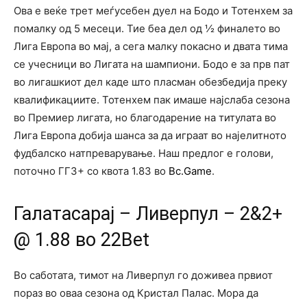
Ова е веќе трет меѓусебен дуел на Бодо и Тотенхем за
помалку од 5 месеци. Тие беа дел од ½ финалето во
Лига Европа во мај, а сега малку покасно и двата тима
се учесници во Лигата на шампиони. Бодо е за прв пат
во лигашкиот дел каде што пласман обезбедија преку
квалификациите. Тотенхем пак имаше најслаба сезона
во Премиер лигата, но благодарение на титулата во
Лига Европа добија шанса за да играат во најелитното
фудбалско натпреварување. Наш предлог е голови,
поточно ГГ3+ со квота 1.83 во
Bc.Game
.
Галатасарај – Ливерпул – 2&2+
@ 1.88 во 22Bet
Во саботата, тимот на Ливерпул го доживеа првиот
пораз во оваа сезона од Кристал Палас. Мора да