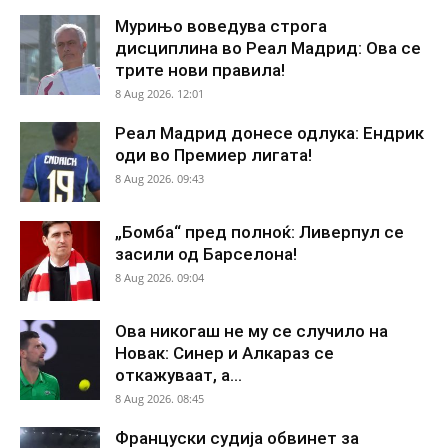
Мурињо воведува строга
дисциплина во Реал Мадрид: Ова се
трите нови правила!
8 Aug 2026. 12:01
Реал Мадрид донесе одлука: Ендрик
оди во Премиер лигата!
8 Aug 2026. 09:43
„Бомба“ пред полноќ: Ливерпул се
засили од Барселона!
8 Aug 2026. 09:04
Ова никогаш не му се случило на
Новак: Синер и Алкараз се
откажуваат, а...
8 Aug 2026. 08:45
Француски судија обвинет за