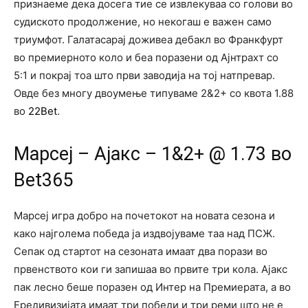
признаеме дека досега тие се извлекуваа со голови во
судиското продолжение, но некогаш е важен само
триумфот. Галатасарај доживеа дебакл во Франкфурт
во премиерното коло и беа поразени од Ајнтрахт со
5:1 и покрај тоа што први заводија на тој натпревар.
Овде без многу двоумење типуваме 2&2+ со квота 1.88
во
22Bet
.
Марсеј – Ајакс – 1&2+ @ 1.73 во
Bet365
Марсеј игра добро на почетокот на новата сезона и
како најголема победа ја издвојуваме таа над ПСЖ.
Сепак од стартот на сезоната имаат два порази во
првенството кои ги запишаа во првите три кола. Ајакс
пак лесно беше поразен од Интер на Премиерата, а во
Ередивизијата имаат три победи и три реми што не е