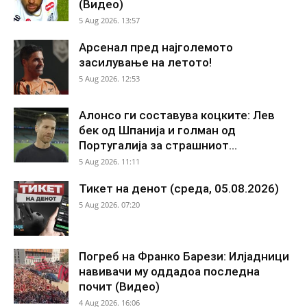
(Видео)
5 Aug 2026. 13:57
Арсенал пред најголемото
засилување на летото!
5 Aug 2026. 12:53
Алонсо ги составува коцките: Лев
бек од Шпанија и голман од
Португалија за страшниот...
5 Aug 2026. 11:11
Тикет на денот (среда, 05.08.2026)
5 Aug 2026. 07:20
Погреб на Франко Барези: Илјадници
навивачи му оддадоа последна
почит (Видео)
4 Aug 2026. 16:06