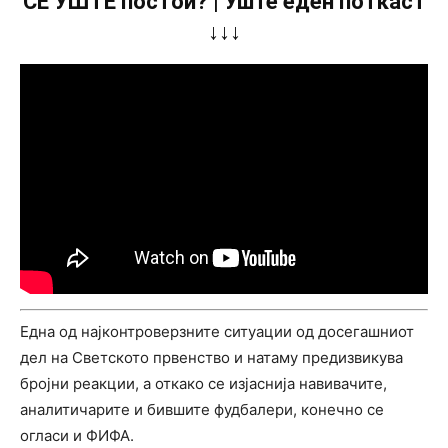
СÈ УШТЕ постои? | Уште еден поткаст
↓↓↓
Една од најконтроверзните ситуации од досегашниот
дел на Светското првенство и натаму предизвикува
бројни реакции, а откако се изјаснија навивачите,
аналитичарите и бившите фудбалери, конечно се
огласи и ФИФА.