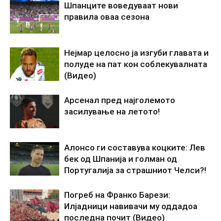
Шпанците воведуваат нови
правила оваа сезона
Нејмар целосно ја изгуби главата и
полуде на пат кон соблекувалната
(Видео)
Арсенал пред најголемото
засилување на летото!
Алонсо ги составува коцките: Лев
бек од Шпанија и голман од
Португалија за страшниот Челси?!
Погреб на Франко Барези:
Илјадници навивачи му оддадоа
последна почит (Видео)