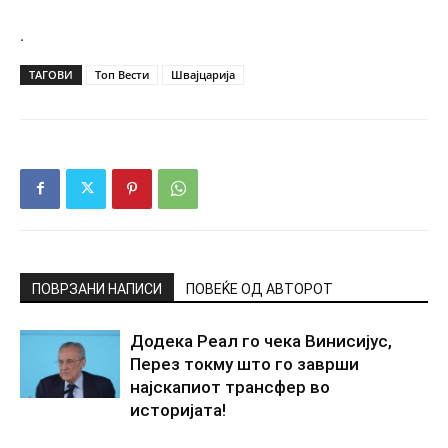
.
ТАГОВИ
Топ Вести
Швајцарија
ПОВРЗАНИ НАПИСИ
ПОВЕЌЕ ОД АВТОРОТ
Додека Реал го чека Винисијус,
Перез токму што го заврши
најскапиот трансфер во
историјата!