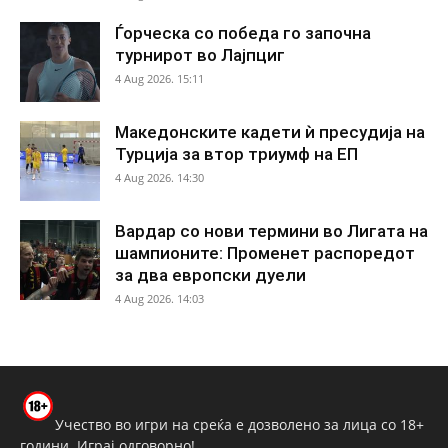
Ѓорческа со победа го започна
турнирот во Лајпциг
4 Aug 2026. 15:11
Македонските кадети ѝ пресудија на
Турција за втор триумф на ЕП
4 Aug 2026. 14:30
Вардар со нови термини во Лигата на
шампионите: Променет распоредот
за два европски дуели
4 Aug 2026. 14:03
Учество во игри на среќа е дозволено за лица со 18+
години. Играј одговорно!