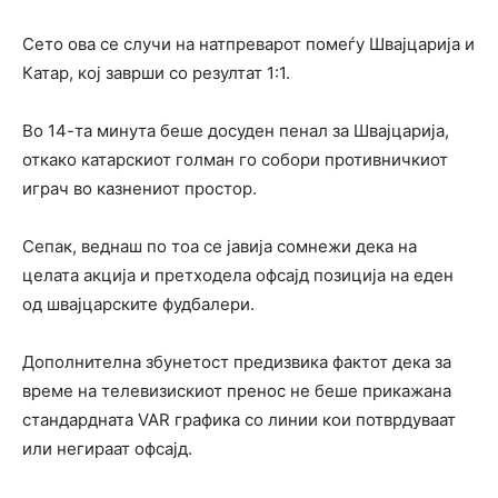
Сето ова се случи на натпреварот помеѓу Швајцарија и
Катар, кој заврши со резултат 1:1.
Во 14-та минута беше досуден пенал за Швајцарија,
откако катарскиот голман го собори противничкиот
играч во казнениот простор.
Сепак, веднаш по тоа се јавија сомнежи дека на
целата акција и претходела офсајд позиција на еден
од швајцарските фудбалери.
Дополнителна збунетост предизвика фактот дека за
време на телевизискиот пренос не беше прикажана
стандардната VAR графика со линии кои потврдуваат
или негираат офсајд.