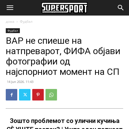
SuperSport.mk
дома
Фудбал
Фудбал
ВАР не спиеше на
натпреварот, ФИФА објави
фотографии од
најспорниот момент на СП
14 Jun 2026. 11:43
Зошто проблемот со улични кучиња