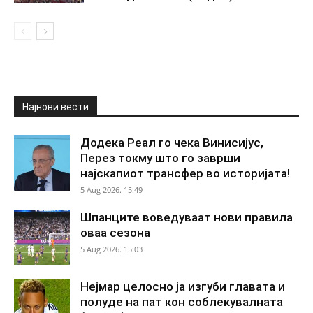
Најнови вести
Додека Реал го чека Винисијус,
Перез токму што го заврши
најскапиот трансфер во историјата!
5 Aug 2026. 15:49
Шпанците воведуваат нови правила
оваа сезона
5 Aug 2026. 15:03
Нејмар целосно ја изгуби главата и
полуде на пат кон соблекувалната