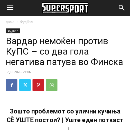
SuperSport.mk
дома
Фудбал
Фудбал
Вардар немоќен против
КуПС – со два гола
негатива патува во Финска
7 Jul 2026. 21:06
Зошто проблемот со улични кучиња
СÈ УШТЕ постои? | Уште еден поткаст
↓↓↓