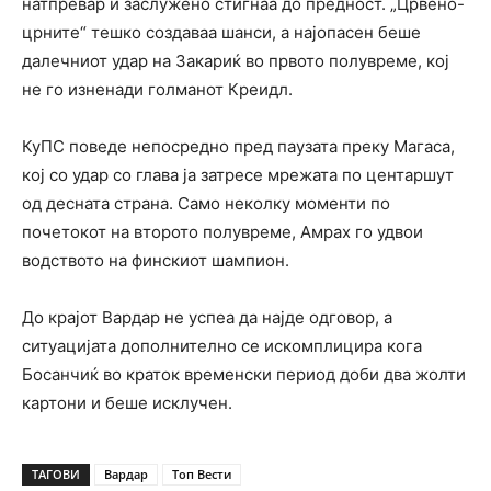
натпревар и заслужено стигнаа до предност. „Црвено-
црните“ тешко создаваа шанси, а најопасен беше
далечниот удар на Закариќ во првото полувреме, кој
не го изненади голманот Креидл.
КуПС поведе непосредно пред паузата преку Магаса,
кој со удар со глава ја затресе мрежата по центаршут
од десната страна. Само неколку моменти по
почетокот на второто полувреме, Амрах го удвои
водството на финскиот шампион.
До крајот Вардар не успеа да најде одговор, а
ситуацијата дополнително се искомплицира кога
Босанчиќ во краток временски период доби два жолти
картони и беше исклучен.
ТАГОВИ
Вардар
Топ Вести