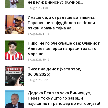
недели: Винисиус Жуниор...
6 Aug 2026. 13:03
Имаше сè, а страдаше во тишина:
Поранешниот фудбалер на Челси
откри мрачна тајна на...
6 Aug 2026. 11:15
Никој не го очекуваше ова: Очајниот
Алварез вечерва направи тоа што
мораше
6 Aug 2026. 10:12
Тикет на денот (четврток,
06.08.2026)
6 Aug 2026. 07:20
Додека Реал го чека Винисијус,
Перез токму што го заврши
најскапиот трансфер во историјата!