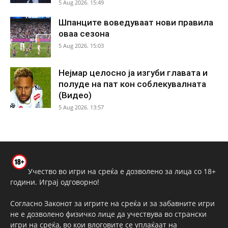
5 Aug 2026. 15:49
Шпанците воведуваат нови правила
оваа сезона
5 Aug 2026. 15:03
Нејмар целосно ја изгуби главата и
полуде на пат кон соблекувалната
(Видео)
5 Aug 2026. 13:57
Учество во игри на среќа е дозволено за лица со 18+
години. Играј одговорно!
Согласно Законот за игрите на среќа и за забавните игри
не е дозволено физичко лице да учествува во странски
игри на среќа, во кои влоговите се уплаќаат на