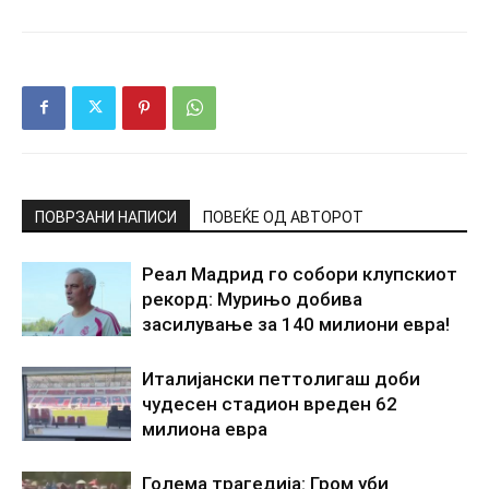
ПОВРЗАНИ НАПИСИ
ПОВЕЌЕ ОД АВТОРОТ
Реал Мадрид го собори клупскиот
рекорд: Мурињо добива
засилување за 140 милиони евра!
Италијански петтолигаш доби
чудесен стадион вреден 62
милиона евра
Голема трагедија: Гром уби