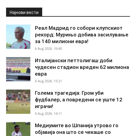
Најнови вести
Реал Мадрид го собори клупскиот
рекорд: Мурињо добива засилување
за 140 милиони евра!
6 Aug 2026. 16:40
Италијански петтолигаш доби
чудесен стадион вреден 62 милиона
евра
6 Aug 2026. 15:21
Голема трагедија: Гром уби
фудбалер, а повредени се уште 12
играчи!
6 Aug 2026. 14:11
Медиумите во Шпанија утрово го
објавија она што се чекаше со