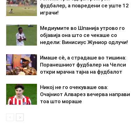
фудбалер, а повредени се уште 12
играчи!
Медиумите во Шпанија утрово го
објавија она што се чекаше со
недели: Винисиус Жуниор одлучи!
Имаше сè, а страдаше во тишина:
Поранешниот фудбалер на Челси
откри мрачна тајна на фудбалот
Никој не го очекуваше ова:
Очајниот Алварез вечерва направи
тоа што мораше