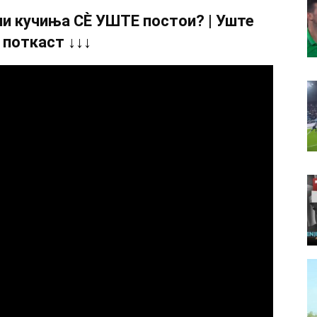
и кучиња СÈ УШТЕ постои? | Уште
 поткаст ↓↓↓