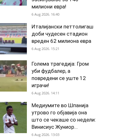
милиони евра!
6 Aug 2026. 16:40
Италијански петтолигаш
доби чудесен стадион
вреден 62 милиона евра
6 Aug 2026. 15:21
Голема трагедија: Гром
уби фудбалер, а
повредени се уште 12
играчи!
6 Aug 2026. 14:11
Медиумите во Шпанија
утрово го објавија она
што се чекаше со недели:
Винисиус Жуниор...
6 Aug 2026. 13:03