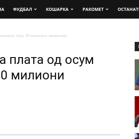
rt.mk
НА
ФУДБАЛ
КОШАРКА
РАКОМЕТ
ОСТАНАТ
милиони, плус 30 милиони провизија
а плата од осум
30 милиони