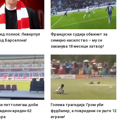
ед полноќ: Ливерпул
Француски судија обвинет за
од Барселона!
семејно насилство – му се
заканува 18 месеци затвор!
ки петтолигаш доби
Голема трагедија: Гром уби
адион вреден 62
фудбалер, а повредени се уште 12
вра
играчи!