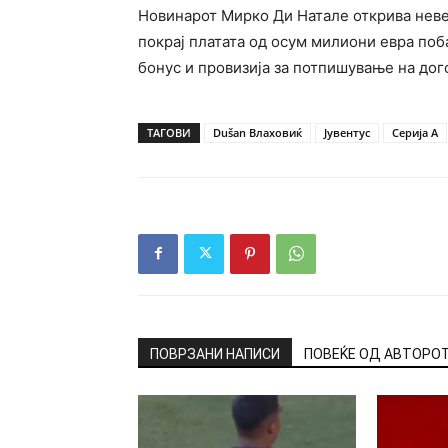
Новинарот Мирко Ди Натале открива неве
покрај платата од осум милиони евра по
бонус и провизија за потпишување на дог
ТАГОВИ
Dušan Влаховиќ
Јувентус
Серија А
ПОВРЗАНИ НАПИСИ
ПОВЕЌЕ ОД АВТОРО