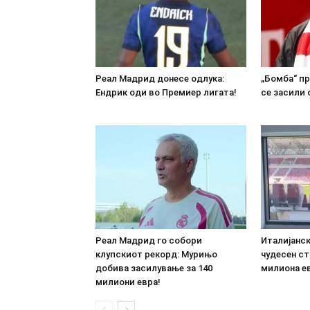
Реал Мадрид донесе одлука:
„Бомба“ пр
Ендрик оди во Премиер лигата!
се засили 
Реал Мадрид го собори
Италијанс
клупскиот рекорд: Мурињо
чудесен ст
добива засилување за 140
милиона е
милиони евра!