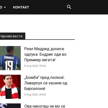
О
КОНТАКТ
Најнови вести
Реал Мадрид донесе
одлука: Ендрик оди во
Премиер лигата!
8 Aug 2026. 09:43
„Бомба“ пред полноќ:
Ливерпул се засили од
Барселона!
8 Aug 2026. 09:04
Ова никогаш не му се