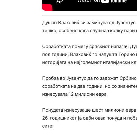
Душан Влаховиќ си заминува од Јувентус 
тешко, особено кога слушнаа колку пари 
Соработката помеѓу српскиот напаѓач Душ
пол години, Влаховиќ го напушта Торино 
историјата на најголемиот италијански кл
Пробаа во Јувентус да го задржат Србин
соработката на две години, но со значит
изнесувала 12 милиони евра.
Понудата изнесуваше шест милиони евра 
26-годишникот ја одби оваа понуда и поб
сите.