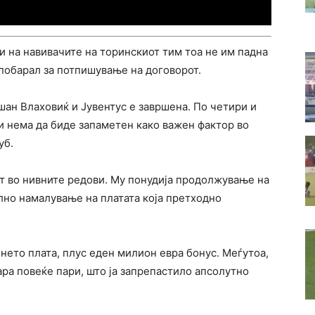
и на навивачите на торинскиот тим тоа не им падна
побарал за потпишување на договорот.
ан Влаховиќ и Јувентус е завршена. По четири и
и нема да биде запаметен како важен фактор во
уб.
oт во нивните редови. Му понудија продолжување на
елно намалување на платата која претходно
нето плата, плус еден милион евра бонус. Меѓутоа,
ара повеќе пари, што ја запрепастило апсолутно