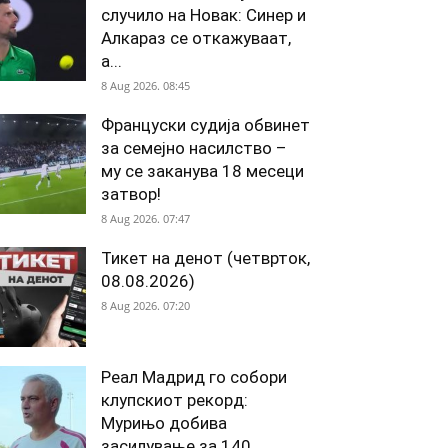
случило на Новак: Синер и
Алкараз се откажуваат,
а...
8 Aug 2026. 08:45
Француски судија обвинет
за семејно насилство –
му се заканува 18 месеци
затвор!
8 Aug 2026. 07:47
Тикет на денот (четврток,
08.08.2026)
8 Aug 2026. 07:20
Реал Мадрид го собори
клупскиот рекорд:
Мурињо добива
засилување за 140