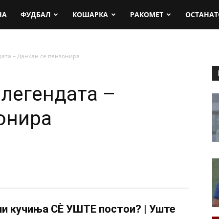
rt.mk
НА
ФУДБАЛ
КОШАРКА
РАКОМЕТ
ОСТАНАТ
ата – Данкан се пензонира
легендата –
онира
и кучиња СÈ УШТЕ постои? | Уште