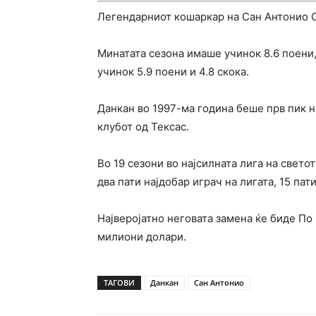
Легендарниот кошаркар на Сан Антонио С
Минатата сезона имаше учинок 8.6 поени, 
учинок 5.9 поени и 4.8 скока.
Данкан во 1997-ма година беше прв пик н
клубот од Тексас.
Во 19 сезони во најсилната лига на свето
два пати најдобар играч на лигата, 15 па
Најверојатно неговата замена ќе биде По 
милиони долари.
ТАГОВИ
Данкан
Сан Антонио