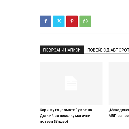
ПОВРЗАНИ НАПИСИ
ПОВЕЌЕ ОД АВТОРО
Кари му го „помати“ умот на
„Македонец
Дончиќ со неколку магични
МВП за но
потези (Видео)