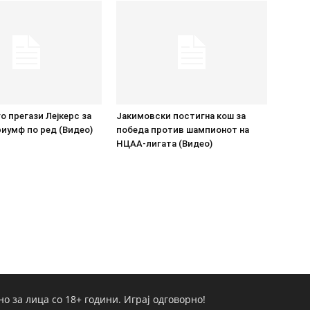
о прегази Лејкерс за
Јакимовски постигна кош за
иумф по ред (Видео)
победа против шампионот на
НЦАА-лигата (Видео)
но за лица со 18+ години. Играј одговорно!