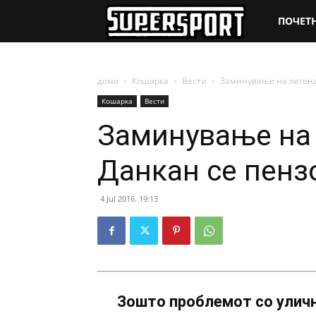
SuperSpo
ПОЧЕТ
дома
Кошарка
Вести
Заминување на легенд
Кошарка
Вести
Заминување на 
Данкан се пенз
4 Jul 2016. 19:13
Зошто проблемот со уличн