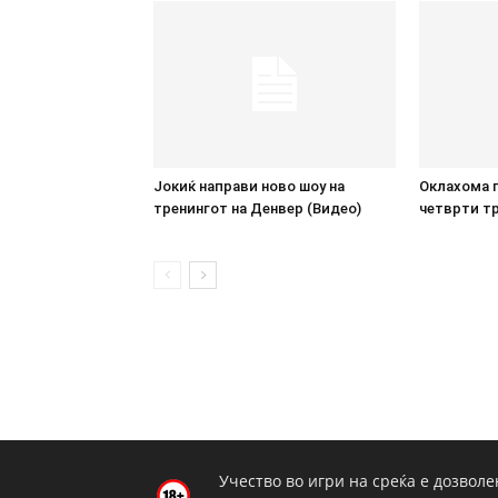
Јокиќ направи ново шоу на
Оклахома г
тренингот на Денвер (Видео)
четврти тр
Учество во игри на среќа е дозволе