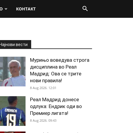
О
КОНТАКТ
Најнови вести
Мурињо воведува строга
дисциплина во Реал
Мадрид: Ова се трите
нови правила!
8 Aug 2026. 12:01
Реал Мадрид донесе
одлука: Ендрик оди во
Премиер лигата!
8 Aug 2026. 09:43