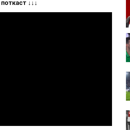
 поткаст ↓↓↓