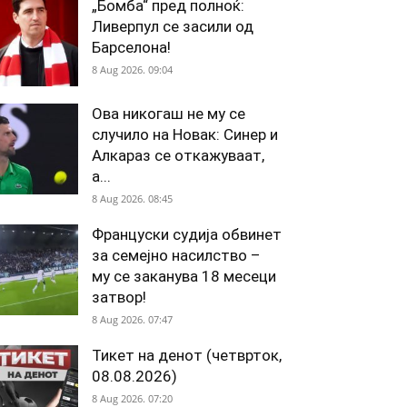
„Бомба“ пред полноќ:
Ливерпул се засили од
Барселона!
8 Aug 2026. 09:04
Ова никогаш не му се
случило на Новак: Синер и
Алкараз се откажуваат,
а...
8 Aug 2026. 08:45
Француски судија обвинет
за семејно насилство –
му се заканува 18 месеци
затвор!
8 Aug 2026. 07:47
Тикет на денот (четврток,
08.08.2026)
8 Aug 2026. 07:20