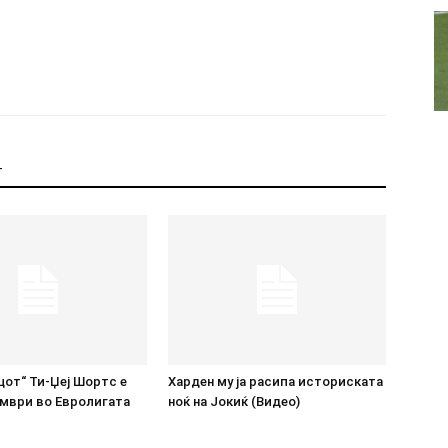
Т
от“ Ти-Џеј Шортс е
Харден му ја расипа историската
ември во Евролигата
ноќ на Јокиќ (Видео)