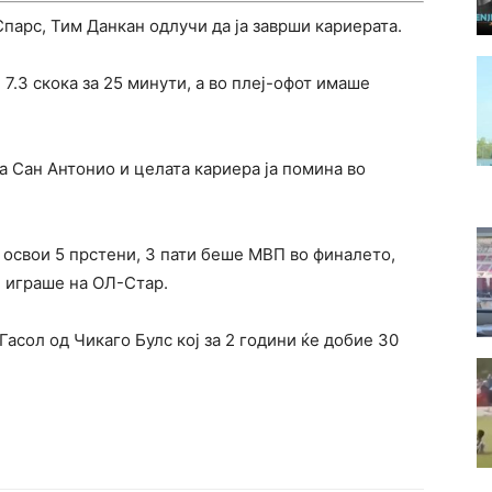
парс, Тим Данкан одлучи да ја заврши кариерата.
7.3 скока за 25 минути, а во плеј-офот имаше
а Сан Антонио и целата кариера ја помина во
т освои 5 прстени, 3 пати беше МВП во финалето,
ти играше на ОЛ-Стар.
Гасол од Чикаго Булс кој за 2 години ќе добие 30