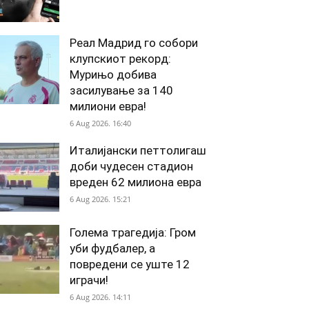
Реал Мадрид го собори
клупскиот рекорд:
Мурињо добива
засилување за 140
милиони евра!
6 Aug 2026. 16:40
Италијански петтолигаш
доби чудесен стадион
вреден 62 милиона евра
6 Aug 2026. 15:21
Голема трагедија: Гром
уби фудбалер, а
повредени се уште 12
играчи!
6 Aug 2026. 14:11