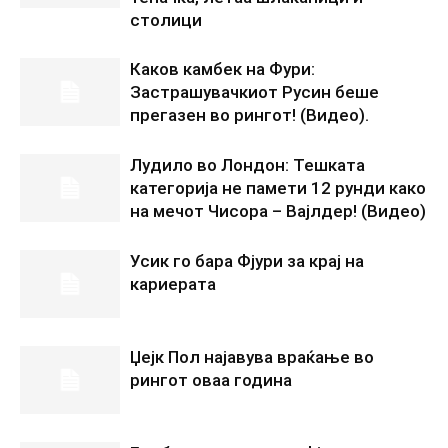
столици
Каков камбек на Фури:
Застрашувачкиот Русин беше
прегазен во рингот! (Видео).
Лудило во Лондон: Тешката
категорија не памети 12 рунди како
на мечот Чисора – Вајлдер! (Видео)
Усик го бара Фјури за крај на
кариерата
Џејк Пол најавува враќање во
рингот оваа година