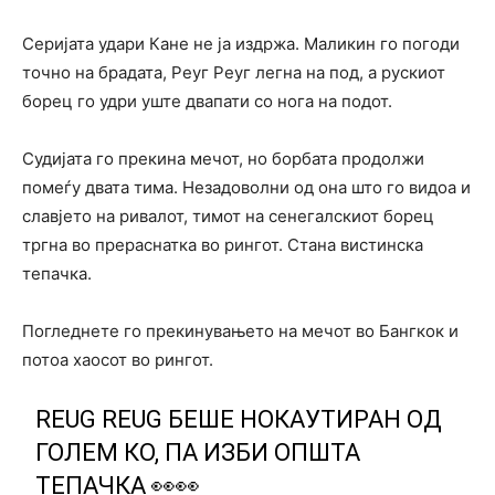
Серијата удари Кане не ја издржа. Маликин го погоди
точно на брадата, Реуг Реуг легна на под, а рускиот
борец го удри уште двапати со нога на подот.
Судијата го прекина мечот, но борбата продолжи
помеѓу двата тима. Незадоволни од она што го видоа и
славјето на ривалот, тимот на сенегалскиот борец
тргна во прераснатка во рингот. Стана вистинска
тепачка.
Погледнете го прекинувањето на мечот во Бангкок и
потоа хаосот во рингот.
REUG REUG БЕШЕ НОКАУТИРАН ОД
ГОЛЕМ КО, ПА ИЗБИ ОПШТА
ТЕПАЧКА 👀👀