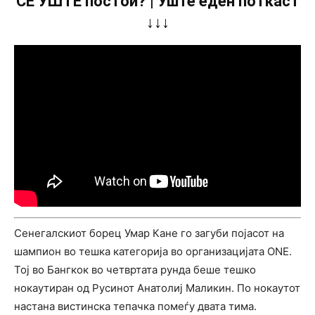
СÈ УШТЕ постои? | Уште еден поткаст
↓↓↓
Сенегалскиот борец Умар Кане го загуби појасот на
шампион во тешка категорија во организацијата ONE.
Тој во Бангкок во четвртата рунда беше тешко
нокаутиран од Русинот Анатолиј Маликин. По нокаутот
настана вистинска тепачка помеѓу двата тима.