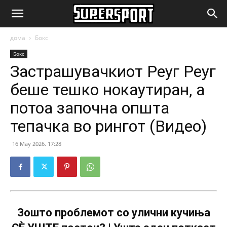
SuperSport.mk
дома
Бокс
Бокс
Застрашувачкиот Реуг Реуг
беше тешко нокаутиран, а
потоа започна општа
тепачка во рингот (Видео)
16 May 2026. 17:28
Зошто проблемот со улични кучиња