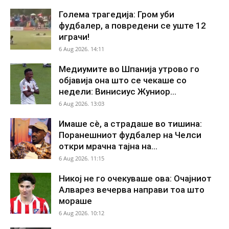
Голема трагедија: Гром уби
фудбалер, а повредени се уште 12
играчи!
6 Aug 2026. 14:11
Медиумите во Шпанија утрово го
објавија она што се чекаше со
недели: Винисиус Жуниор...
6 Aug 2026. 13:03
Имаше сè, а страдаше во тишина:
Поранешниот фудбалер на Челси
откри мрачна тајна на...
6 Aug 2026. 11:15
Никој не го очекуваше ова: Очајниот
Алварез вечерва направи тоа што
мораше
6 Aug 2026. 10:12