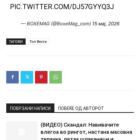
PIC.TWITTER.COM/DJ57GYYQ3J
— BOXEMAG (@BoxeMag_com)
15 мај, 2026
ТАГОВИ
Топ Вести
ПОВРЗАНИ НАПИСИ
ПОВЕЌЕ ОД АВТОРОТ
(ВИДЕО) Скандал: Навивачите
влегоа во рингот, настана масовна
тепачка, летаа шлаканици и