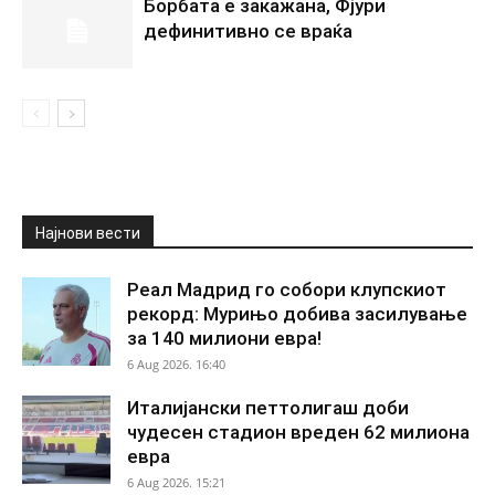
Борбата е закажана, Фјури
дефинитивно се враќа
Најнови вести
Реал Мадрид го собори клупскиот
рекорд: Мурињо добива засилување
за 140 милиони евра!
6 Aug 2026. 16:40
Италијански петтолигаш доби
чудесен стадион вреден 62 милиона
евра
6 Aug 2026. 15:21