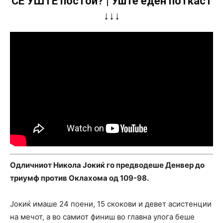
СÈ УШТЕ постои? | Уште еден поткаст
↓↓↓
Одличниот Никола Јокиќ го предводеше Денвер до
триумф против Оклахома од 109-98.
Јокиќ имаше 24 поени, 15 скокови и девет асистенции
на мечот, а во самиот финиш во главна улога беше