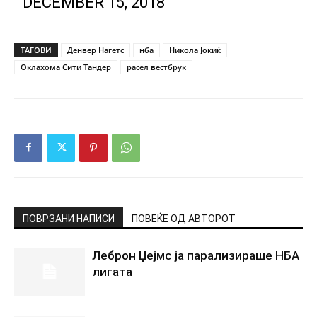
DECEMBER 15, 2018
ТАГОВИ
Денвер Нагетс
нба
Никола Јокиќ
Оклахома Сити Тандер
расел вестбрук
ПОВРЗАНИ НАПИСИ
ПОВЕЌЕ ОД АВТОРОТ
Леброн Џејмс ја парализираше НБА
лигата