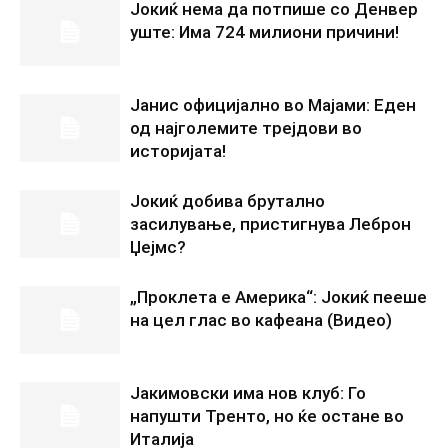
Јокиќ нема да потпише со Денвер
уште: Има 724 милиони причини!
Јанис официјално во Мајами: Еден
од најголемите трејдови во
историјата!
Јокиќ добива брутално
засилување, пристигнува Леброн
Џејмс?
„Проклета е Америка“: Јокиќ пееше
на цел глас во кафеана (Видео)
Јакимовски има нов клуб: Го
напушти Тренто, но ќе остане во
Италија