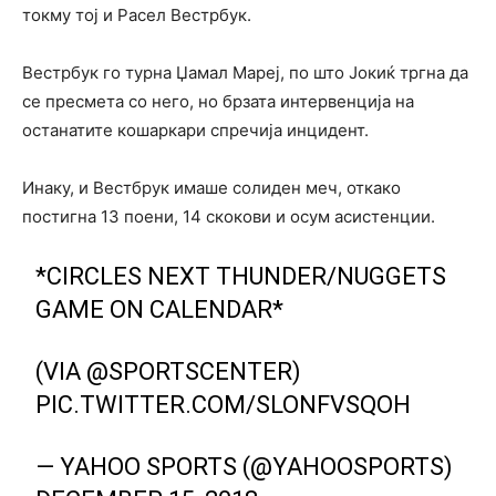
токму тој и Расел Вестрбук.
Вестрбук го турна Џамал Мареј, по што Јокиќ тргна да
се пресмета со него, но брзата интервенција на
останатите кошаркари спречија инцидент.
Инаку, и Вестбрук имаше солиден меч, откако
постигна 13 поени, 14 скокови и осум асистенции.
*CIRCLES NEXT THUNDER/NUGGETS
GAME ON CALENDAR*
(VIA
@SPORTSCENTER
)
PIC.TWITTER.COM/SLONFVSQOH
— YAHOO SPORTS (@YAHOOSPORTS)