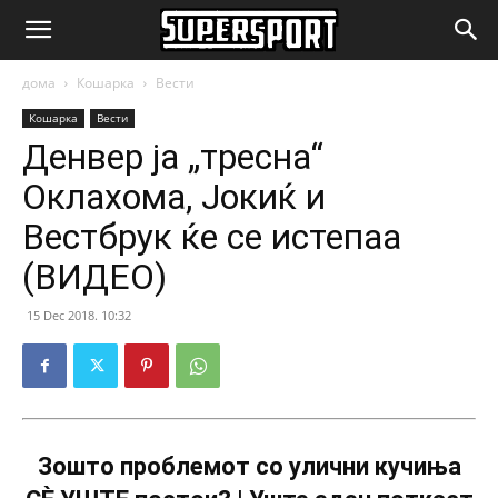
SuperSport.mk
дома
Кошарка
Вести
Кошарка
Вести
Денвер ја „тресна“
Оклахома, Јокиќ и
Вестбрук ќе се истепаа
(ВИДЕО)
15 Dec 2018. 10:32
Зошто проблемот со улични кучиња