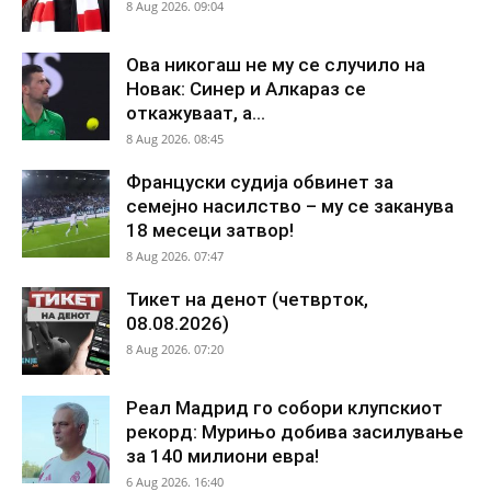
8 Aug 2026. 09:04
Ова никогаш не му се случило на
Новак: Синер и Алкараз се
откажуваат, а...
8 Aug 2026. 08:45
Француски судија обвинет за
семејно насилство – му се заканува
18 месеци затвор!
8 Aug 2026. 07:47
Тикет на денот (четврток,
08.08.2026)
8 Aug 2026. 07:20
Реал Мадрид го собори клупскиот
рекорд: Мурињо добива засилување
за 140 милиони евра!
6 Aug 2026. 16:40