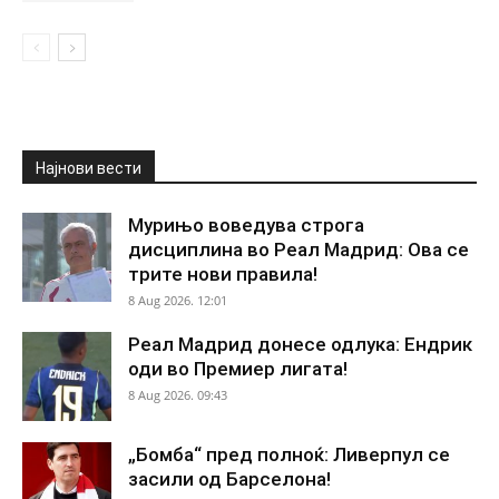
Најнови вести
Мурињо воведува строга
дисциплина во Реал Мадрид: Ова се
трите нови правила!
8 Aug 2026. 12:01
Реал Мадрид донесе одлука: Ендрик
оди во Премиер лигата!
8 Aug 2026. 09:43
„Бомба“ пред полноќ: Ливерпул се
засили од Барселона!