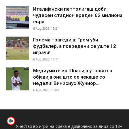
Италијански петтолигаш доби
чудесен стадион вреден 62 милиона
евра
6 Aug 2026. 15:21
Голема трагедија: Гром уби
фудбалер, а повредени се уште 12
играчи!
6 Aug 2026. 14:11
Медиумите во Шпанија утрово го
објавија она што се чекаше со
недели: Винисиус Жуниор...
6 Aug 2026. 13:03
Учество во игри на среќа е дозволено за лица со 18+