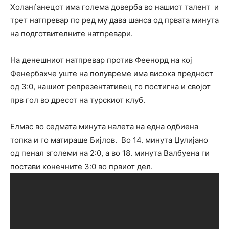
Холанѓанецот има голема доверба во нашиот талент и
трет натпревар по ред му дава шанса од првата минута
на подготвителните натпревари.
На денешниот натпревар против Феенорд на кој
Фенербахче уште на полувреме има висока предност
од 3:0, нашиот репрезентативец го постигна и својот
прв гол во дресот на турскиот клуб.
Елмас во седмата минута налета на една одбиена
топка и го матираше Бијлов. Во 14. минута Џулијано
од пенал зголеми на 2:0, а во 18. минута Валбуена ги
постави конечните 3:0 во првиот дел.