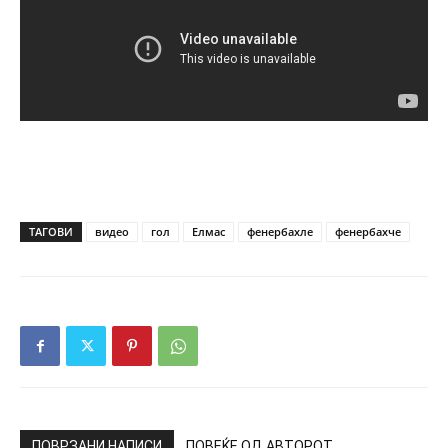
ТАГОВИ
видео
гол
Елмас
фенербахле
фенербахче
ПОВРЗАНИ НАПИСИ
ПОВЕЌЕ ОД АВТОРОТ