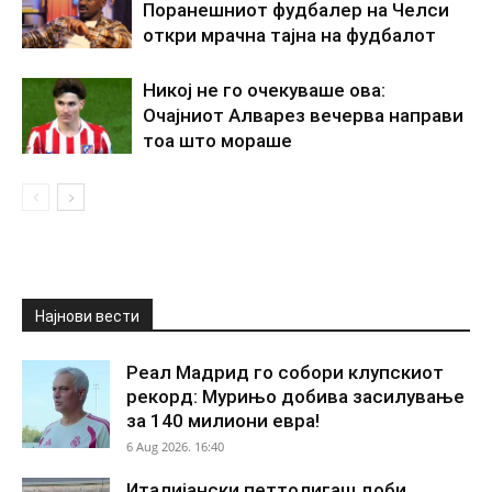
Поранешниот фудбалер на Челси
откри мрачна тајна на фудбалот
Никој не го очекуваше ова:
Очајниот Алварез вечерва направи
тоа што мораше
Најнови вести
Реал Мадрид го собори клупскиот
рекорд: Мурињо добива засилување
за 140 милиони евра!
6 Aug 2026. 16:40
Италијански петтолигаш доби