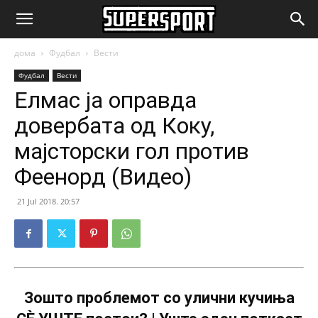
SuperSport.mk
дома
Фудбал
Вести
Фудбал
Вести
Елмас ја оправда
довербата од Коку,
мајсторски гол против
Феенорд (Видео)
21 Jul 2018. 20:57
Зошто проблемот со улични кучиња