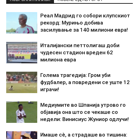
Реал Мадрид го собори клупскиот
рекорд: Мурињо добива
засилување за 140 милиони евра!
Италијански петтолигаш доби
чудесен стадион вреден 62
милиона евра
Голема трагедија: Гром уби
фудбалер, а повредени се уште 12
играчи!
Медиумите во Шпанија утрово го
објавија она што се чекаше со
недели: Винисиус Жуниор одлучи!
Имаше сè, а страдаше во тишина: