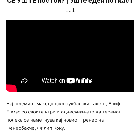
СÈ УШТЕ постои? | Уште еден поткаст
↓↓↓
Најголемиот македонски фудбалски талент, Елиф
Елмас со своите игри и однесувањето на теренот
полека се наметнува кај новиот тренер на
Фенербахче, Филип Коку.