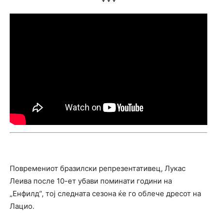
Повремениот бразилски репрезентативец, Лукас
Леива после 10-ет убави поминати години на
„Енфилд“, тој следната сезона ќе го облече дресот на
Лацио.