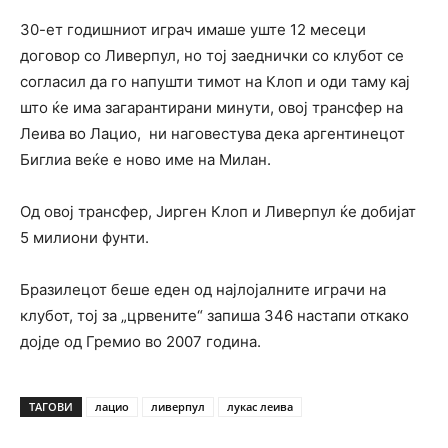
30-ет годишниот играч имаше уште 12 месеци
договор со Ливерпул, но тој заеднички со клубот се
согласил да го напушти тимот на Клоп и оди таму кај
што ќе има загарантирани минути, овој трансфер на
Леива во Лацио, ни наговестува дека аргентинецот
Биглиа веќе е ново име на Милан.
Од овој трансфер, Јирген Клоп и Ливерпул ќе добијат
5 милиони фунти.
Бразилецот беше еден од најлојалните играчи на
клубот, тој за „црвените“ запиша 346 настапи откако
дојде од Гремио во 2007 година.
ТАГОВИ
лацио
ливерпул
лукас леива