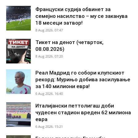
Француски судија обвинет за
семејно насилство – му се заканува
18 месеци затвор!
8 Aug 2026. 07:47
Тикет на денот (четврток,
08.08.2026)
8 Aug 2026. 07:20
Реал Мадрид го собори клупскиот
рекорд: Мурињо добива засилување
за 140 милиони евра!
6 Aug 2026. 16:40
Италијански петтолигаш доби
чудесен стадион вреден 62 милиона
евра
6 Aug 2026. 15:21