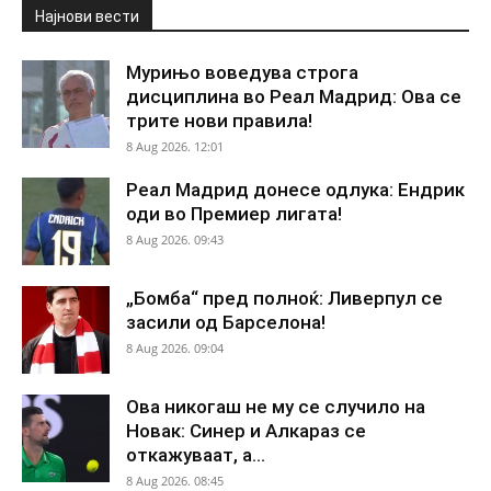
Најнови вести
Мурињо воведува строга
дисциплина во Реал Мадрид: Ова се
трите нови правила!
8 Aug 2026. 12:01
Реал Мадрид донесе одлука: Ендрик
оди во Премиер лигата!
8 Aug 2026. 09:43
„Бомба“ пред полноќ: Ливерпул се
засили од Барселона!
8 Aug 2026. 09:04
Ова никогаш не му се случило на
Новак: Синер и Алкараз се
откажуваат, а...
8 Aug 2026. 08:45