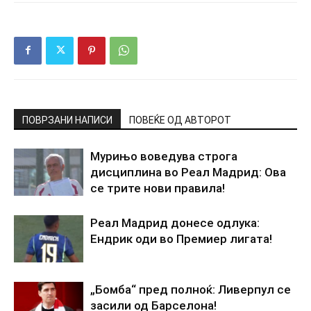
ПОВРЗАНИ НАПИСИ
ПОВЕЌЕ ОД АВТОРОТ
Мурињо воведува строга
дисциплина во Реал Мадрид: Ова
се трите нови правила!
Реал Мадрид донесе одлука:
Ендрик оди во Премиер лигата!
„Бомба“ пред полноќ: Ливерпул се
засили од Барселона!