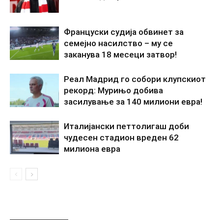
Француски судија обвинет за
семејно насилство – му се
заканува 18 месеци затвор!
Реал Мадрид го собори клупскиот
рекорд: Мурињо добива
засилување за 140 милиони евра!
Италијански петтолигаш доби
чудесен стадион вреден 62
милиона евра