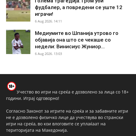
Голема трагедија: Гром уби
фудбалер, а повредени се уште 12
играчи!
6 Aug 2026. 14:11
Медиумите во Шпанија утрово го
објавија она што се чекаше со
недели: Винисиус Жуниор...
6 Aug 2026. 13:03
Учество во игри на среќа е дозволено за лица со 18+
години. Играј одговорно!
Согласно Законот за игрите на среќа и за забавните игри
не е дозволено физичко лице да учествува во странски
игри на среќа, во кои влоговите се уплаќаат на
територијата на Македонија.