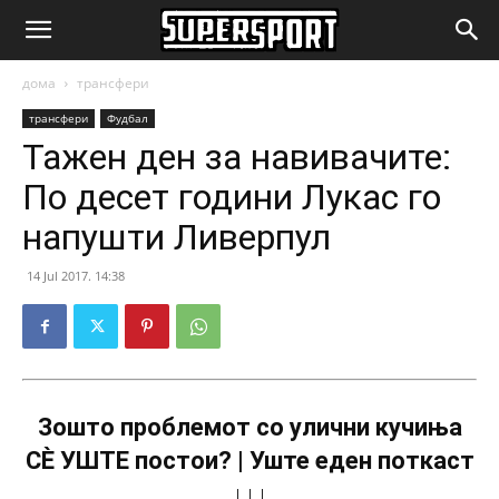
SuperSport.mk
дома
трансфери
трансфери
Фудбал
Тажен ден за навивачите:
По десет години Лукас го
напушти Ливерпул
14 Jul 2017. 14:38
Зошто проблемот со улични кучиња
СÈ УШТЕ постои? | Уште еден поткаст
↓↓↓