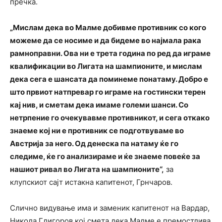
пречка.
„Мислам дека во Малме добивме противник со кого
можеме да се носиме и да бидеме во најмала рака
рамноправни. Ова ни е трета година по ред да играме
квалификации во Лигата на шампионите, и мислам
дека сега е шансата да поминеме понатаму. Добро е
што првиот натпревар го играме на гостински терен
кај нив, и сметам дека имаме големи шанси. Со
нетрпение го очекувавме противникот, и сега откако
знаеме кој ни е противник се подготвуваме во
Австрија за него. Од денеска па натаму ќе го
следиме, ќе го анализираме и ќе знаеме повеќе за
нашиот ривал во Лигата на шампионите“,
за
клупскиот сајт истакна капитенот, Грнчаров.
Слично видување има и заменик капитенот на Вардар,
Никола Глигоров кој смета дека Малме е премостлива