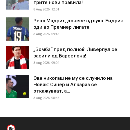
трите нови правила!
8 Aug 2026. 12:01
Реал Мадрид донесе одлука: Ендрик
оди во Премиер лигата!
8 Aug 2026. 09:43
„Бомба“ пред полноќ: Ливерпул се
засили од Барселона!
8 Aug 2026. 09:04
Ова никогаш не му се случило на
Новак: Синер и Алкараз се
откажуваат, а...
8 Aug 2026. 08:45