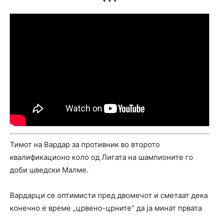
Тимот на Вардар за противник во второто
квалификационо коло од Лигата на шампионите го
доби шведски Малме.
Вардарци се оптимисти пред двомечот и сметаат дека
конечно е време „црвено-црните“ да ја минат првата