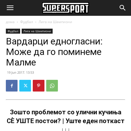
SuperSport.mk
дома
Фудбал
Лига на Шампиони
Фудбал
Лига на Шампиони
Вардарци едногласни:
Може да го поминеме
Малме
19 Jun 2017. 13:53
Зошто проблемот со улични кучиња
СÈ УШТЕ постои? | Уште еден поткаст
↓↓↓