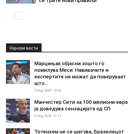
се трите нови правила!
Најнови вести
Марцињак објасни зошто го
помилува Меси: Навивачите и
експертите не можат да поверуваат
што...
9 Aug 2026. 14:26
Манчестер Сити за 100 милиони евра
ја доведува сензацијата од СП
9 Aug 2026. 11:17
Тотенхем не се шегува, Бразилецот