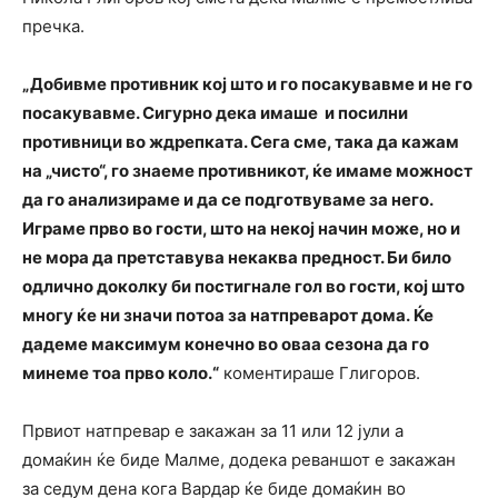
пречка.
„Добивме противник кој што и го посакувавме и не го
посакувавме. Сигурно дека имаше и посилни
противници во ждрепката. Сега сме, така да кажам
на „чисто“, го знаеме противникот, ќе имаме можност
да го анализираме и да се подготвуваме за него.
Играме прво во гости, што на некој начин може, но и
не мора да претставува некаква предност. Би било
одлично доколку би постигнале гол во гости, кој што
многу ќе ни значи потоа за натпреварот дома. Ќе
дадеме максимум конечно во оваа сезона да го
минеме тоа прво коло.“
коментираше Глигоров.
Првиот натпревар е закажан за 11 или 12 јули а
домаќин ќе биде Малме, додека реваншот е закажан
за седум дена кога Вардар ќе биде домаќин во