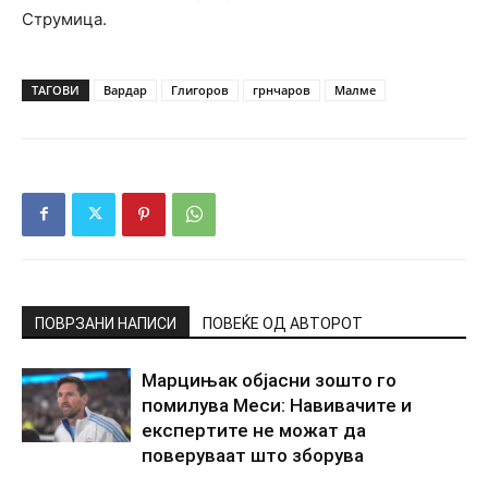
Струмица.
ТАГОВИ
Вардар
Глигоров
грнчаров
Малме
ПОВРЗАНИ НАПИСИ
ПОВЕЌЕ ОД АВТОРОТ
Марцињак објасни зошто го
помилува Меси: Навивачите и
експертите не можат да
поверуваат што зборува