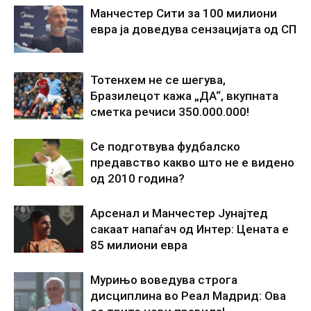
Манчестер Сити за 100 милиони
евра ја доведува сензацијата од СП
Тотенхем не се шегува,
Бразилецот кажа „ДА“, вкупната
сметка речиси 350.000.000!
Се подготвува фудбалско
предавство какво што не е видено
од 2010 година?
Арсенал и Манчестер Јунајтед
сакаат напаѓач од Интер: Цената е
85 милиони евра
Мурињо воведува строга
дисциплина во Реал Мадрид: Ова