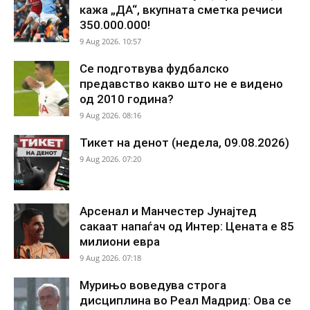
кажа „ДА“, вкупната сметка речиси
350.000.000!
9 Aug 2026. 10:57
Се подготвува фудбалско
предавство какво што не е видено
од 2010 година?
9 Aug 2026. 08:16
Тикет на денот (недела, 09.08.2026)
9 Aug 2026. 07:20
Арсенал и Манчестер Јунајтед
сакаат напаѓач од Интер: Цената е 85
милиони евра
9 Aug 2026. 07:18
Мурињо воведува строга
дисциплина во Реал Мадрид: Ова се