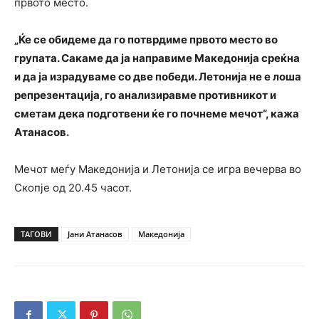
првото место.
„Ќе се обидеме да го потврдиме првото место во
групата. Сакаме да ја направиме Македонија среќна
и да ја израдуваме со две победи. Летонија не е лоша
репрезентација, го анализиравме противникот и
сметам дека подготвени ќе го почнеме мечот“, кажа
Атанасов.
Мечот меѓу Македонија и Летонија се игра вечерва во
Скопје од 20.45 часот.
ТАГОВИ
Јани Атанасов
Македонија