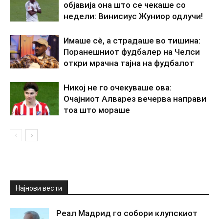
објавија она што се чекаше со
недели: Винисиус Жуниор одлучи!
Имаше сè, а страдаше во тишина:
Поранешниот фудбалер на Челси
откри мрачна тајна на фудбалот
Никој не го очекуваше ова:
Очајниот Алварез вечерва направи
тоа што мораше
Најнови вести
Реал Мадрид го собори клупскиот