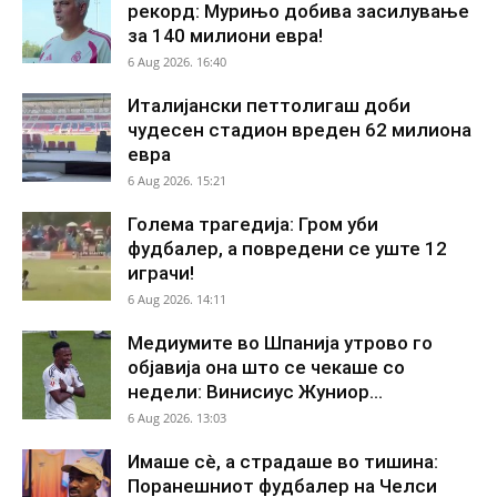
рекорд: Мурињо добива засилување
за 140 милиони евра!
6 Aug 2026. 16:40
Италијански петтолигаш доби
чудесен стадион вреден 62 милиона
евра
6 Aug 2026. 15:21
Голема трагедија: Гром уби
фудбалер, а повредени се уште 12
играчи!
6 Aug 2026. 14:11
Медиумите во Шпанија утрово го
објавија она што се чекаше со
недели: Винисиус Жуниор...
6 Aug 2026. 13:03
Имаше сè, а страдаше во тишина:
Поранешниот фудбалер на Челси