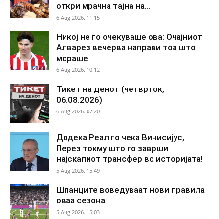
откри мрачна тајна на...
6 Aug 2026. 11:15
Никој не го очекуваше ова: Очајниот
Алварез вечерва направи тоа што
мораше
6 Aug 2026. 10:12
Тикет на денот (четврток,
06.08.2026)
6 Aug 2026. 07:20
Додека Реал го чека Винисијус,
Перез токму што го заврши
најскапиот трансфер во историјата!
5 Aug 2026. 15:49
Шпанците воведуваат нови правила
оваа сезона
5 Aug 2026. 15:03