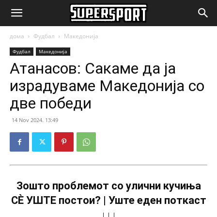
SuperSport.mk
дома
Фудбал
Македонија
Фудбал
Македонија
Атанасов: Сакаме да ја
израдуваме Македонија со
две победи
14 Nov 2024. 13:49
Зошто проблемот со улични кучиња
СÈ УШТЕ постои? | Уште еден поткаст
↓↓↓