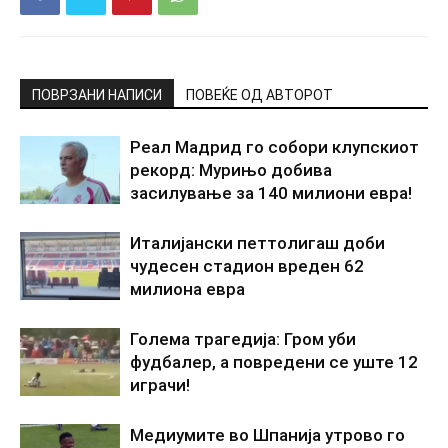
ПОВРЗАНИ НАПИСИ
ПОВЕЌЕ ОД АВТОРОТ
Реал Мадрид го собори клупскиот
рекорд: Мурињо добива
засилување за 140 милиони евра!
Италијански петтолигаш доби
чудесен стадион вреден 62
милиона евра
Голема трагедија: Гром уби
фудбалер, а повредени се уште 12
играчи!
Медиумите во Шпанија утрово го