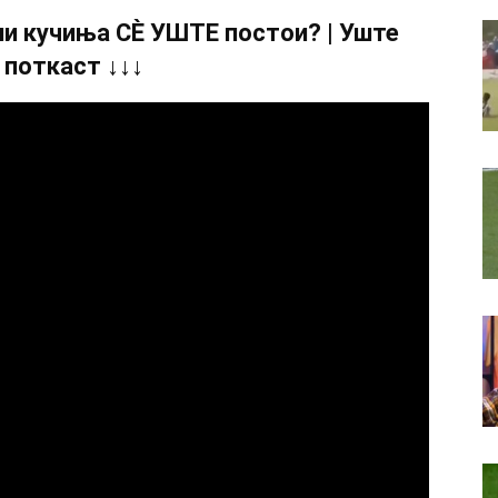
и кучиња СÈ УШТЕ постои? | Уште
 поткаст ↓↓↓