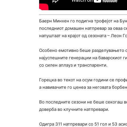
Баерн Минхен го подигна трофејот на Бун
последниот домашен натпревар за оваа се
напуштаат на крајот од сезоната – Леон 
Особено емотивно беше разделувањето со
најуспешните генерации на баварскиот ги
со силен аплауз и транспаренти.
Горецка во текот на осум години се проф
а навивачите го ценеа за неговата борбен
Во последните сезони не беше секогаш во
доверба во клучните натпревари.
Одигра 311 натпревари со 51 гол и 53 аси