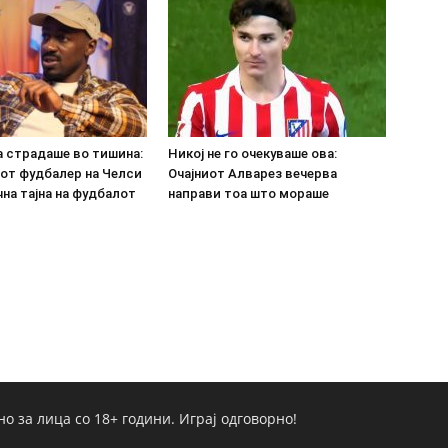
а страдаше во тишина:
Никој не го очекуваше ова:
от фудбалер на Челси
Очајниот Алварез вечерва
на тајна на фудбалот
направи тоа што мораше
но за лица со 18+ години. Играј одговорно!