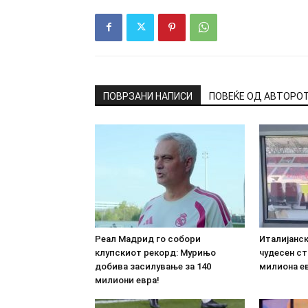
ПОВРЗАНИ НАПИСИ
ПОВЕЌЕ ОД АВТОРО
Реал Мадрид го собори
Италијанс
клупскиот рекорд: Мурињо
чудесен ст
добива засилување за 140
милиона е
милиони евра!