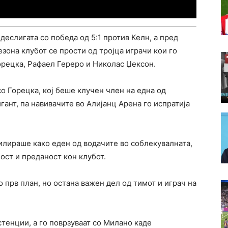
деслигата со победа од 5:1 против Келн, а пред
зона клубот се прости од тројца играчи кои го
Горецка, Рафаел Гереро и Николас Џексон.
 Горецка, кој беше клучен член на една од
гант, па навивачите во Алијанц Арена го испратија
илираше како еден од водачите во соблекувалната,
ост и преданост кон клубот.
 прв план, но остана важен дел од тимот и играч на
стенции, а го поврзуваат со Милано каде