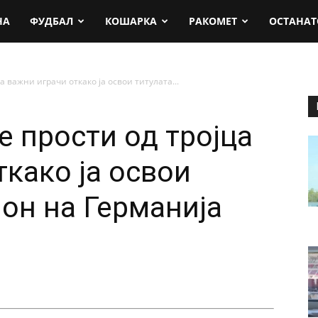
rt.mk
НА
ФУДБАЛ
КОШАРКА
РАКОМЕТ
ОСТАНАТ
 важни играчи откако ја освои титулата...
е прости од тројца
ткако ја освои
он на Германија