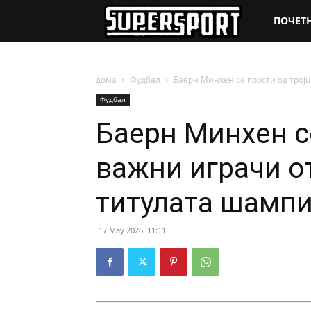
SuperSpo
ПОЧЕТ
дома
Фудбал
Баерн Минхен се прости од тројца
Фудбал
Баерн Минхен с
важни играчи о
титулата шампи
17 May 2026. 11:11