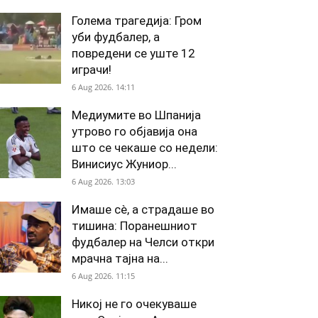
Голема трагедија: Гром
уби фудбалер, а
повредени се уште 12
играчи!
6 Aug 2026. 14:11
Медиумите во Шпанија
утрово го објавија она
што се чекаше со недели:
Винисиус Жуниор...
6 Aug 2026. 13:03
Имаше сè, а страдаше во
тишина: Поранешниот
фудбалер на Челси откри
мрачна тајна на...
6 Aug 2026. 11:15
Никој не го очекуваше