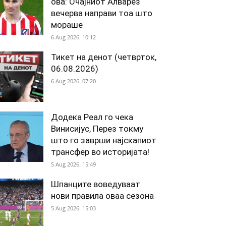
ова: Очајниот Алварез
вечерва направи тоа што
мораше
6 Aug 2026. 10:12
Тикет на денот (четврток,
06.08.2026)
6 Aug 2026. 07:20
Додека Реал го чека
Винисијус, Перез токму
што го заврши најскапиот
трансфер во историјата!
5 Aug 2026. 15:49
Шпанците воведуваат
нови правила оваа сезона
5 Aug 2026. 15:03