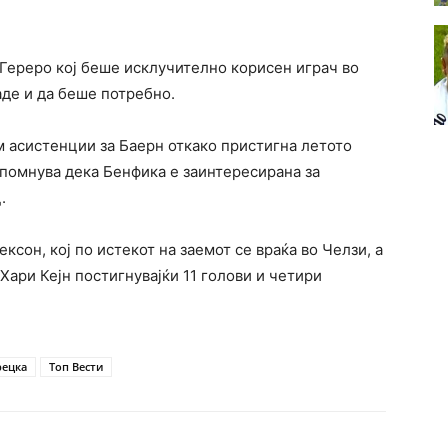
 Гереро кој беше исклучително корисен играч во
аде и да беше потребно.
м асистенции за Баерн откако пристигна летото
спомнува дека Бенфика е заинтересирана за
.
ксон, кој по истекот на заемот се враќа во Челзи, а
Хари Кејн постигнувајќи 11 голови и четири
рецка
Топ Вести