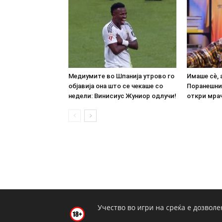
Медиумите во Шпанија утрово го
Имаше сè, 
објавија она што се чекаше со
Поранешни
недели: Винисиус Жуниор одлучи!
откри мрач
Учество во игри на среќа е дозволе