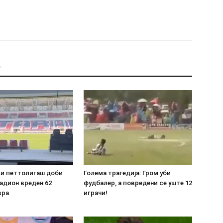
Т
ки петтолигаш доби
Голема трагедија: Гром уби
адион вреден 62
фудбалер, а повредени се уште 12
вра
играчи!