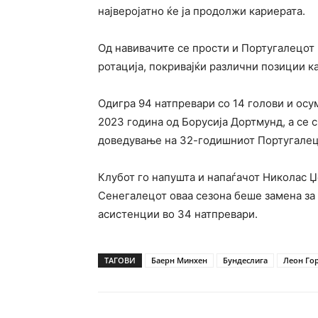
најверојатно ќе ја продолжи кариерата.
Од навивачите се прости и Португалецот
ротација, покривајќи различни позиции к
Одигра 94 натпревари со 14 голови и осу
2023 година од Борусија Дортмунд, а се 
доведување на 32-годишниот Португалец
Клубот го напушта и напаѓачот Николас Џе
Сенегалецот оваа сезона беше замена за 
асистенции во 34 натпревари.
ТАГОВИ
Баерн Минхен
Бундеслига
Леон Го