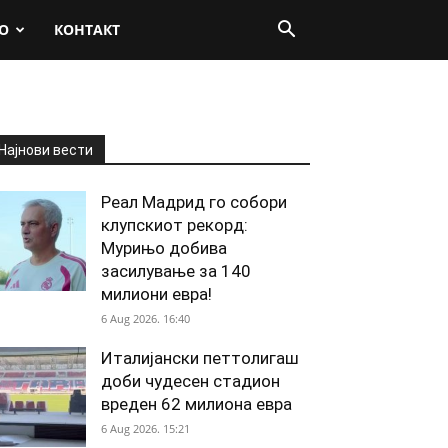
О
КОНТАКТ
Најнови вести
Реал Мадрид го собори
клупскиот рекорд:
Мурињо добива
засилување за 140
милиони евра!
6 Aug 2026. 16:40
Италијански петтолигаш
доби чудесен стадион
вреден 62 милиона евра
6 Aug 2026. 15:21