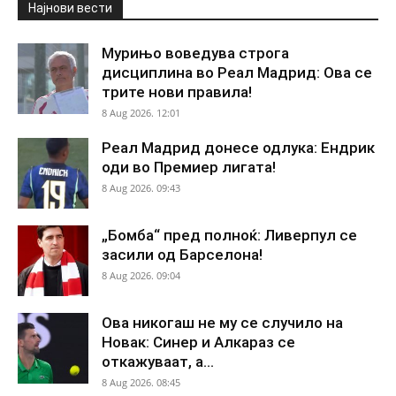
Најнови вести
Мурињо воведува строга
дисциплина во Реал Мадрид: Ова се
трите нови правила!
8 Aug 2026. 12:01
Реал Мадрид донесе одлука: Ендрик
оди во Премиер лигата!
8 Aug 2026. 09:43
„Бомба“ пред полноќ: Ливерпул се
засили од Барселона!
8 Aug 2026. 09:04
Ова никогаш не му се случило на
Новак: Синер и Алкараз се
откажуваат, а...
8 Aug 2026. 08:45