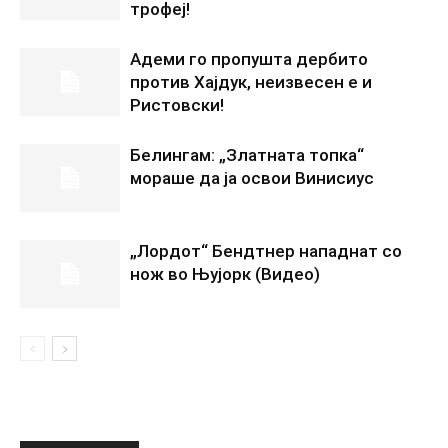
трофеј!
Адеми го пропушта дербито
против Хајдук, неизвесен е и
Ристовски!
Белингам: „Златната топка“
мораше да ја освои Винисиус
„Лордот“ Бендтнер нападнат со
нож во Њујорк (Видео)