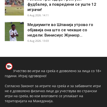
фудбалер, а повредени се уште 12
играчи!
6 Aug 2026. 14:11
Медиумите во Шпанија утрово го
објавија она што се чекаше со
недели: Винисиус Жуниор...
6 Aug 2026. 13:03
Учество во игри на среќа е дозволено за лица со 18+
години. Играј одговорно!
Согласно Законот за игрите на среќа и за забавните игри
не е дозволено физичко лице да учествува во странски
игри на среќа, во кои влоговите се уплаќаат на
територијата на Македонија.