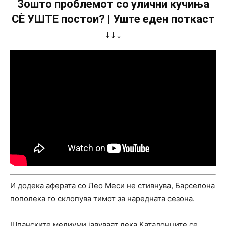
Зошто проблемот со улични кучиња
СÈ УШТЕ постои? | Уште еден поткаст
↓↓↓
И додека аферата со Лео Меси не стивнува, Барселона
пополека го склопува тимот за наредната сезона.
Шпанските медиуми јавуваат дека Каталонците се