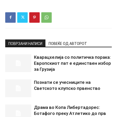
ПОВРЗАНИ НАПИСИ
ПОВЕЌЕ ОД АВТОРОТ
Кварацхелија со политичка порака:
Европскиот пат е единствен избор
за Грузија
Познати се учесниците на
Светското клупско првенство
Драма во Копа Либертадорес:
Ботафого преку Атлетико до прв