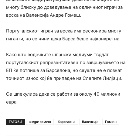
многу блиску до доведување на одличниот играч за
врска на Валенсија Андре Гомеш.
Португалскиот играч за врска импресионира многу
гиганти, но се чини дека Барса беше најконкретна.
Како што водечките шпански медиуми тврдат,
португалскиот репрезентативец по завршувањето на
ЕП ќе потпише за Барселона, но сеуште не е познат
точниот износ кој ќе припадне на Слепите Лилјаци.
Се шпекулира дека се работи за околу 40 милиони
евра.
ТАГОВИ
андре гомеш
барселона
Валенсија
Гомеш