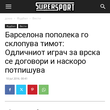
SuperSport.mk
дома
Фудбал
Вести
Фудбал
Вести
Барселона пополека го
склопува тимот:
Одличниот играч за врска
се договори и наскоро
потпишува
10 Jul 2016. 00:41