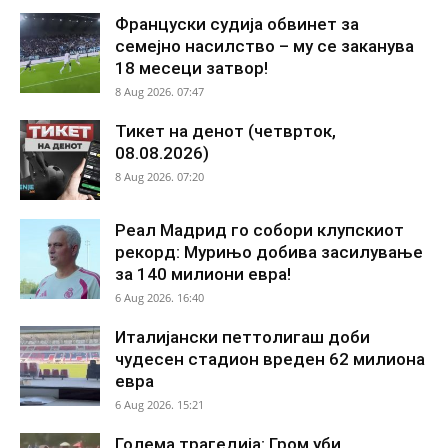
Француски судија обвинет за
семејно насилство – му се заканува
18 месеци затвор!
8 Aug 2026. 07:47
Тикет на денот (четврток,
08.08.2026)
8 Aug 2026. 07:20
Реал Мадрид го собори клупскиот
рекорд: Мурињо добива засилување
за 140 милиони евра!
6 Aug 2026. 16:40
Италијански петтолигаш доби
чудесен стадион вреден 62 милиона
евра
6 Aug 2026. 15:21
Голема трагедија: Гром уби