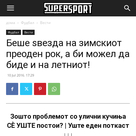
SuperSport.mk
дома
Фудбал
Вести
Фудбал
Вести
Беше ѕвезда на зимскиот
преоден рок, а би можел да
биде и на летниот!
10 Jul 2016. 17:29
Зошто проблемот со улични кучиња
СÈ УШТЕ постои? | Уште еден поткаст
↓↓↓