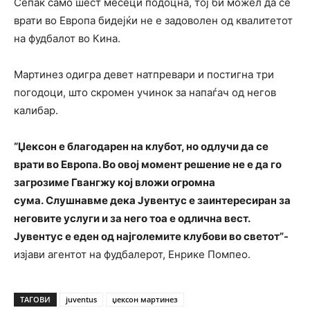
Сепак само шест месеци подоцна, тој би можел да се
врати во Европа бидејќи не е задоволен од квалитетот
на фудбалот во Кина.
Мартинез одигра девет натпревари и постигна три
погодоци, што скромен учинок за напаѓач од негов
калибар.
“Џексон е благодарен на клубот, но одлучи да се
врати во Европа. Во овој момент решение не е да го
загрозиме Гвангжу кој вложи огромна
сума.
Слушнавме дека Јувентус е заинтересиран за
неговите услуги и за него тоа е одлична вест.
Јувентус е еден од најголемите клубови во светот”-
изјави агентот на фудбалерот, Енрике Помпео.
ТАГОВИ
juventus
џексон мартинез