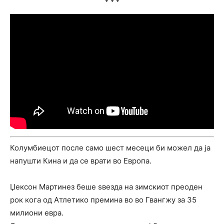
Колумбиецот после само шест месеци би можел да ја
напушти Кина и да се врати во Европа.
Џексон Мартинез беше ѕвезда на зимскиот преоден
рок кога од Атлетико премина во во Гвангжу за 35
милиони евра.