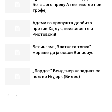
Ботафого преку Атлетико до прв
трофеј!
Адеми го пропушта дербито
против Хајдук, неизвесен е и
Ристовски!
Белингам: „Златната топка“
мораше да ја освои Винисиус
„Лордот“ Бендтнер нападнат со
нож во Њујорк (Видео)