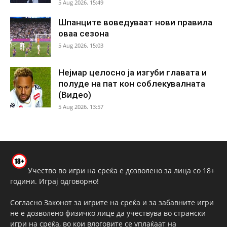
5 Aug 2026. 15:49
Шпанците воведуваат нови правила
оваа сезона
5 Aug 2026. 15:03
Нејмар целосно ја изгуби главата и
полуде на пат кон соблекувалната
(Видео)
5 Aug 2026. 13:57
Учество во игри на среќа е дозволено за лица со 18+
години. Играј одговорно!
Согласно Законот за игрите на среќа и за забавните игри
не е дозволено физичко лице да учествува во странски
игри на среќа, во кои влоговите се уплаќаат на