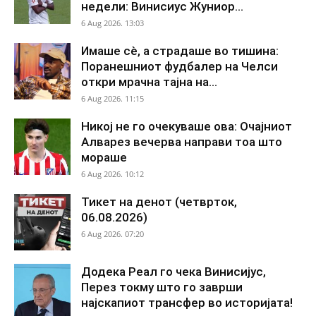
недели: Винисиус Жуниор...
6 Aug 2026. 13:03
Имаше сè, а страдаше во тишина:
Поранешниот фудбалер на Челси
откри мрачна тајна на...
6 Aug 2026. 11:15
Никој не го очекуваше ова: Очајниот
Алварез вечерва направи тоа што
мораше
6 Aug 2026. 10:12
Тикет на денот (четврток,
06.08.2026)
6 Aug 2026. 07:20
Додека Реал го чека Винисијус,
Перез токму што го заврши
најскапиот трансфер во историјата!