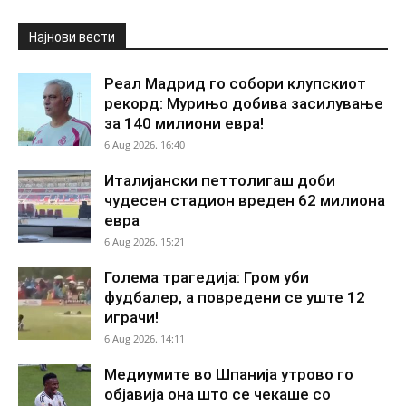
Најнови вести
Реал Мадрид го собори клупскиот
рекорд: Мурињо добива засилување
за 140 милиони евра!
6 Aug 2026. 16:40
Италијански петтолигаш доби
чудесен стадион вреден 62 милиона
евра
6 Aug 2026. 15:21
Голема трагедија: Гром уби
фудбалер, а повредени се уште 12
играчи!
6 Aug 2026. 14:11
Медиумите во Шпанија утрово го
објавија она што се чекаше со