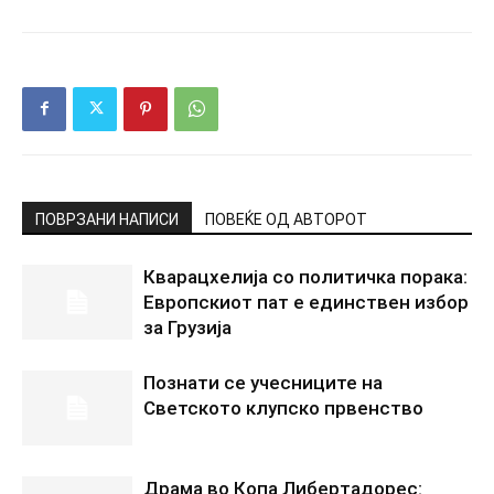
ПОВРЗАНИ НАПИСИ
ПОВЕЌЕ ОД АВТОРОТ
Кварацхелија со политичка порака:
Европскиот пат е единствен избор
за Грузија
Познати се учесниците на
Светското клупско првенство
Драма во Копа Либертадорес: