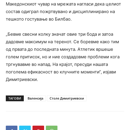
Македонскиот чувар на мрежата нагласи дека целиот
состав одиграл пожртвувано и дисциплинирано на
тешкото гостување во Билбао.
„Бевме свесни колку значат овие три бода и затоа
дадовме максимум на теренот. Се боревме како тим
од првата до последната минута. Атлетик вршеше
голем притисок, но и ние создадовме проблеми кога
тргнувавме во напад. На крајот, пресуди нашата
поголема ефикасност во клучните моменти“, изјави
Димитриевски.
ТАГОВИ
Валенсија
Столе Димитриевски