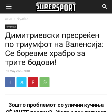
SuperSport.mk
дома
Фудбал
Фудбал
Димитриевски пресреќен
по триумфот на Валенсија:
Се боревме храбро за
трите бодови!
10 May 2026. 20:01
Зошто проблемот со улични кучиња