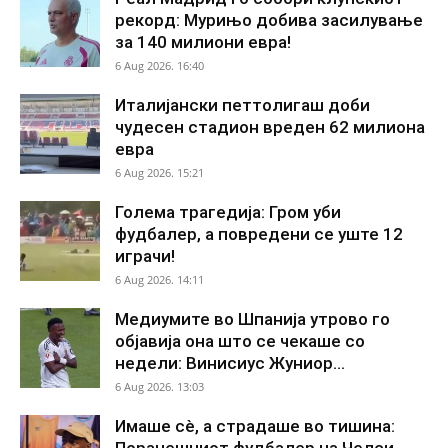
рекорд: Мурињо добива засилување
за 140 милиони евра!
6 Aug 2026. 16:40
Италијански петтолигаш доби
чудесен стадион вреден 62 милиона
евра
6 Aug 2026. 15:21
Голема трагедија: Гром уби
фудбалер, а повредени се уште 12
играчи!
6 Aug 2026. 14:11
Медиумите во Шпанија утрово го
објавија она што се чекаше со
недели: Винисиус Жуниор...
6 Aug 2026. 13:03
Имаше сè, а страдаше во тишина:
Поранешниот фудбалер на Челси