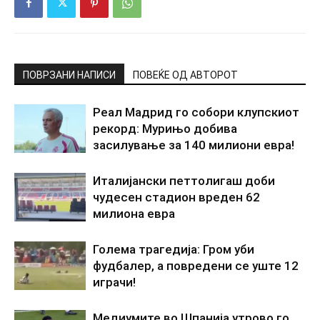
ПОВРЗАНИ НАПИСИ
ПОВЕЌЕ ОД АВТОРОТ
Реал Мадрид го собори клупскиот
рекорд: Мурињо добива
засилување за 140 милиони евра!
Италијански петтолигаш доби
чудесен стадион вреден 62
милиона евра
Голема трагедија: Гром уби
фудбалер, а повредени се уште 12
играчи!
Медиумите во Шпанија утрово го