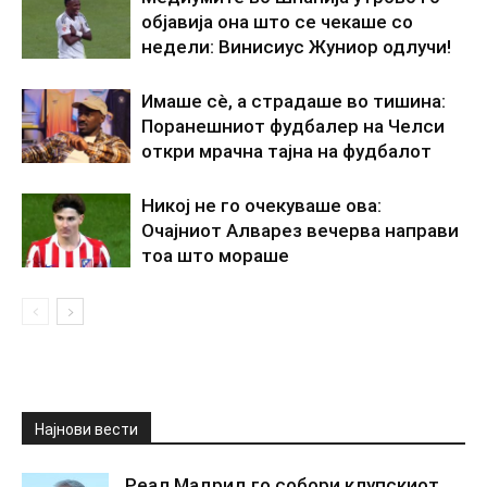
објавија она што се чекаше со
недели: Винисиус Жуниор одлучи!
Имаше сè, а страдаше во тишина:
Поранешниот фудбалер на Челси
откри мрачна тајна на фудбалот
Никој не го очекуваше ова:
Очајниот Алварез вечерва направи
тоа што мораше
Најнови вести
Реал Мадрид го собори клупскиот