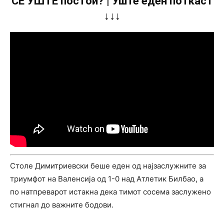
СÈ УШТЕ постои? | Уште еден поткаст
↓↓↓
Столе Димитриевски беше еден од најзаслужните за
триумфот на Валенсија од 1-0 над Атлетик Билбао, а
по натпреварот истакна дека тимот сосема заслужено
стигнал до важните бодови.