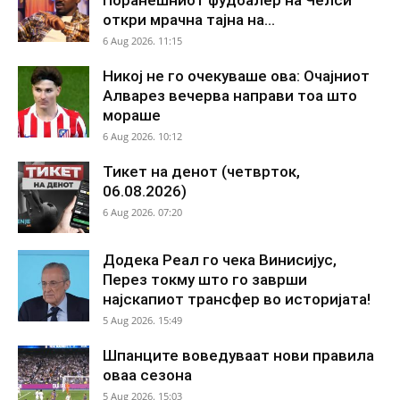
откри мрачна тајна на...
6 Aug 2026. 11:15
Никој не го очекуваше ова: Очајниот
Алварез вечерва направи тоа што
мораше
6 Aug 2026. 10:12
Тикет на денот (четврток,
06.08.2026)
6 Aug 2026. 07:20
Додека Реал го чека Винисијус,
Перез токму што го заврши
најскапиот трансфер во историјата!
5 Aug 2026. 15:49
Шпанците воведуваат нови правила
оваа сезона
5 Aug 2026. 15:03