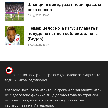
Шпанците воведуваат нови правила
оваа сезона
5 Aug 2026. 15:03
Нејмар целосно ја изгуби главата и
полуде на пат кон соблекувалната
(Видео)
5 Aug 2026. 13:57
Учество во игри на среќа е дозволено за лица со 18+
години. Играј одговорно!
Согласно Законот за игрите на среќа и за забавните игри
не е дозволено физичко лице да учествува во странски
игри на среќа, во кои влоговите се уплаќаат на
територијата на Македонија.