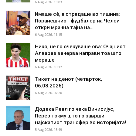
6 Aug 2026. 13:03
Имаше сè, а страдаше во тишина:
Поранешниот фудбалер на Челси
откри мрачна тајна на...
6 Aug 2026. 11:15
Никој не го очекуваше ова: Очајниот
Алварез вечерва направи тоа што
мораше
6 Aug 2026. 10:12
Тикет на денот (четврток,
06.08.2026)
6 Aug 2026. 07:20
Додека Реал го чека Винисијус,
Перез токму што го заврши
најскапиот трансфер во историјата!
5 Aug 2026. 15:49