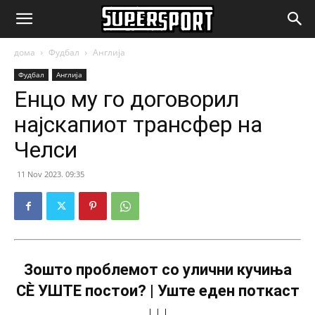
SuperSport.mk
дома
Фудбал
Англија
Фудбал
Англија
Енцо му го договорил
најскапиот трансфер на
Челси
11 Nov 2023. 09:35
Зошто проблемот со улични кучиња
СÈ УШТЕ постои? | Уште еден поткаст
↓↓↓