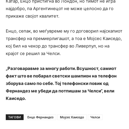
Катар, Енцо пристигна во Лондон, но тимот не игра
најдобро, па Аргентинецот не може целосно да го
прикаже својот квалитет.
Енцо, сепак, во меѓувреме му го договорил најскапиот
трансфер на премиерлигашот, а тоа е Мојсес Каиседо,
кој бил на чекор до трансфер во Ливерпул, но на
крајот се решил за Челси.
„Разговаравме за многу работи. Всушност, самиот
факт што ве побарал светски шампион на телефон
зборува само по себе. Тој телефонски повик од
Фернандез ме убеди да потпишам за Челси“, вели
Каиседо.
ТАГОВИ
Енцо Фернандез
Мојсес Каиседо
Челси