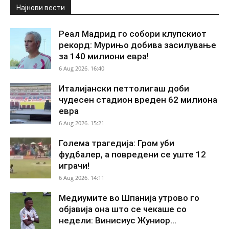
Најнови вести
Реал Мадрид го собори клупскиот
рекорд: Мурињо добива засилување
за 140 милиони евра!
6 Aug 2026. 16:40
Италијански петтолигаш доби
чудесен стадион вреден 62 милиона
евра
6 Aug 2026. 15:21
Голема трагедија: Гром уби
фудбалер, а повредени се уште 12
играчи!
6 Aug 2026. 14:11
Медиумите во Шпанија утрово го
објавија она што се чекаше со
недели: Винисиус Жуниор...