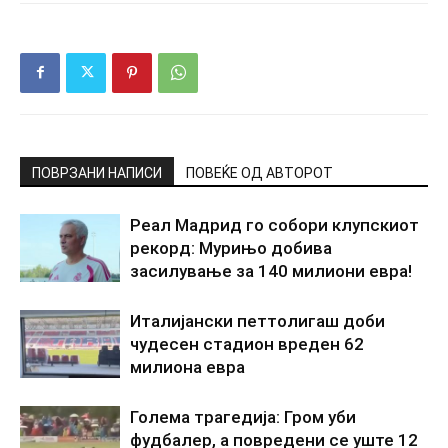
ПОВРЗАНИ НАПИСИ
ПОВЕЌЕ ОД АВТОРОТ
Реал Мадрид го собори клупскиот
рекорд: Мурињо добива
засилување за 140 милиони евра!
Италијански петтолигаш доби
чудесен стадион вреден 62
милиона евра
Голема трагедија: Гром уби
фудбалер, а повредени се уште 12