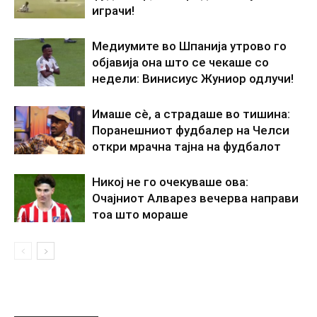
играчи!
Медиумите во Шпанија утрово го
објавија она што се чекаше со
недели: Винисиус Жуниор одлучи!
Имаше сè, а страдаше во тишина:
Поранешниот фудбалер на Челси
откри мрачна тајна на фудбалот
Никој не го очекуваше ова:
Очајниот Алварез вечерва направи
тоа што мораше