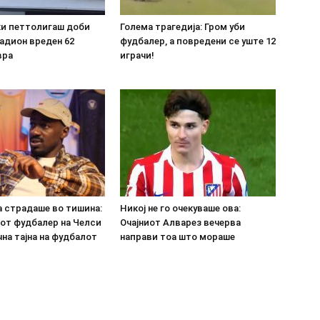
ки петтолигаш доби
Голема трагедија: Гром уби
адион вреден 62
фудбалер, а повредени се уште 12
вра
играчи!
а страдаше во тишина:
Никој не го очекуваше ова:
от фудбалер на Челси
Очајниот Алварез вечерва
на тајна на фудбалот
направи тоа што мораше