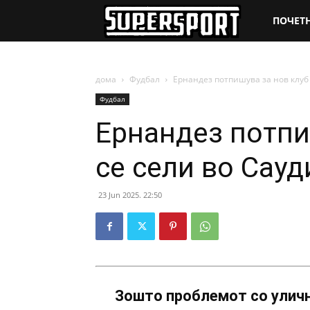
SuperSpo
ПОЧЕТ
дома
Фудбал
Ернандез потпишува за нов клуб 
Фудбал
Ернандез потпи
се сели во Сауд
23 Jun 2025. 22:50
Зошто проблемот со уличн