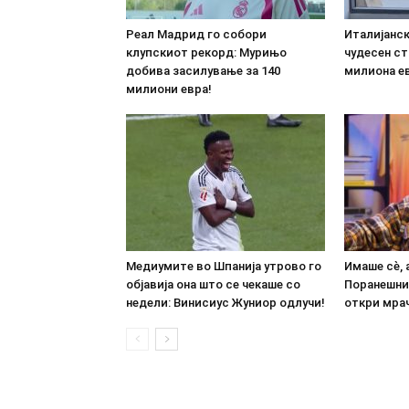
Реал Мадрид го собори
Италијанс
клупскиот рекорд: Мурињо
чудесен ст
добива засилување за 140
милиона е
милиони евра!
Медиумите во Шпанија утрово го
Имаше сè, 
објавија она што се чекаше со
Поранешни
недели: Винисиус Жуниор одлучи!
откри мрач