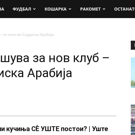
rt.mk
НА
ФУДБАЛ
КОШАРКА
РАКОМЕТ
ОСТАНАТ
– се сели во Саудиска Арабија
шува за нов клуб –
иска Арабија
и кучиња СÈ УШТЕ постои? | Уште