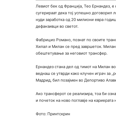
Левиот бек од Франција, Тео Ернандез, е
сугерираат дека тој успешно договорил л
нуди заработка од 20 милиони евра годиш
дефанзивци во светот.
Фабрицио Романо, познат по своите тран
Хилал и Милан се пред завршеток. Милан
обештетување за неговиот трансфер.
Ернандез стана дел од тимот на Милан во
веднаш се утврди како клучен играч за „р
Мадрид, бил позајмен во Депортиво Алаве
Ако трансферот се реализира, тоа би озн
и почеток на ново поглавје на кариерата 
Фото: Принтскрин