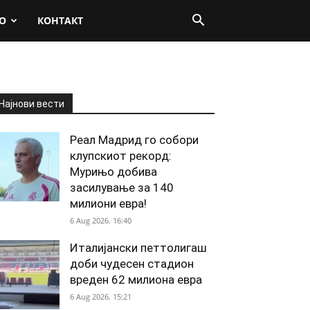
О
КОНТАКТ
Најнови вести
Реал Мадрид го собори
клупскиот рекорд:
Мурињо добива
засилување за 140
милиони евра!
6 Aug 2026. 16:40
Италијански петтолигаш
доби чудесен стадион
вреден 62 милиона евра
6 Aug 2026. 15:21