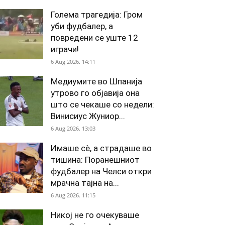
Голема трагедија: Гром
уби фудбалер, а
повредени се уште 12
играчи!
6 Aug 2026. 14:11
Медиумите во Шпанија
утрово го објавија она
што се чекаше со недели:
Винисиус Жуниор...
6 Aug 2026. 13:03
Имаше сè, а страдаше во
тишина: Поранешниот
фудбалер на Челси откри
мрачна тајна на...
6 Aug 2026. 11:15
Никој не го очекуваше