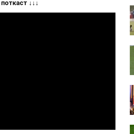
 поткаст ↓↓↓