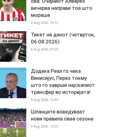
ова: Очајниот Алварез
вечерва направи тоа што
мораше
6 Aug 2026. 10:12
Тикет на денот (четврток,
06.08.2026)
6 Aug 2026. 07:20
Додека Реал го чека
Винисијус, Перез токму
што го заврши најскапиот
трансфер во историјата!
5 Aug 2026. 15:49
Шпанците воведуваат
нови правила оваа сезона
5 Aug 2026. 15:03