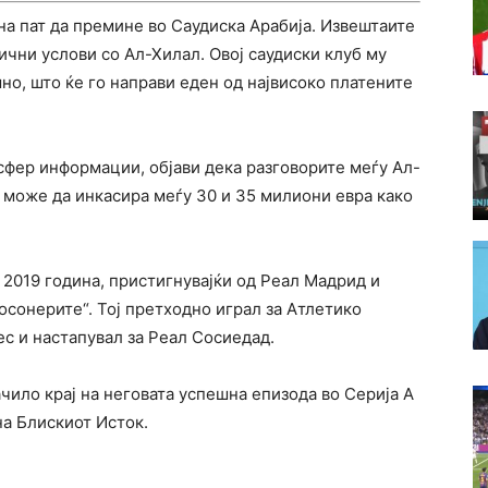
 на пат да премине во Саудиска Арабија. Извештаите
ични услови со Ал-Хилал. Овој саудиски клуб му
но, што ќе го направи еден од највисоко платените
сфер информации, објави дека разговорите меѓу Ал-
 може да инкасира меѓу 30 и 35 милиони евра како
 2019 година, пристигнувајќи од Реал Мадрид и
осонерите“. Тој претходно играл за Атлетико
с и настапувал за Реал Сосиедад.
ачило крај на неговата успешна епизода во Серија А
на Блискиот Исток.